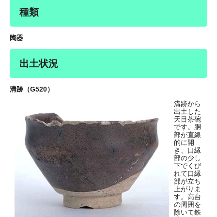
種類
陶器
出土状況
溝跡（G520）
溝跡から
出土した
天目茶碗
です。胴
部が直線
的に開
き、口縁
部の少し
下でくび
れて口縁
部が立ち
上がりま
す。高台
の周囲を
除いて鉄