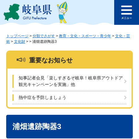
ペ
メ
このページの本文へ
ー
ニ
メ
ジ
ュ
ニ
の
ー
ュ
先
を
ー
頭
飛
トップページ
>
分類でさがす
>
教育・文化・スポーツ・青少年
>
文化・芸
術
>
文化財
>
>
浦畑遺跡陶器3
で
ば
す
し
。
て
重要なお知らせ
本
文
へ
知事記者会見「楽しすぎるぞ岐阜！岐阜県アウトドア
観光キャンペーンを実施」他
熱中症を予防しましょう
本
文
浦畑遺跡陶器3