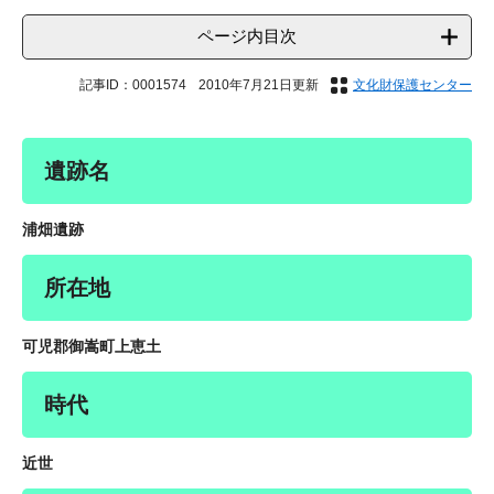
ページ内目次
記事ID：0001574
2010年7月21日更新
文化財保護センター
遺跡名
浦畑遺跡
所在地
可児郡御嵩町上恵土
時代
近世