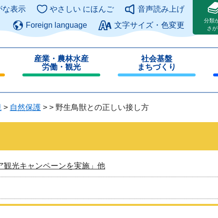
このページの本文へ
がな表示
やさしい にほんご
音声読み上げ
分類
Foreign language
文字サイズ・色変更
さが
産業・農林水産
社会基盤
労働・観光
まちづくり
閉
閉
じ
じ
る
る
境
>
自然保護
>
>
野生鳥獣との正しい接し方
ア観光キャンペーンを実施」他