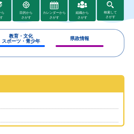
検索して
から
目的から
カレンダーから
組織から
さがす
す
さがす
さがす
さがす
教育・文化
県政情報
スポーツ・青少年
閉
閉
じ
じ
る
る