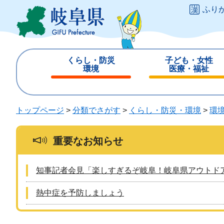
ペ
メ
ふり
ー
ニ
ジ
ュ
の
ー
先
を
くらし・防災
子ども・女性
頭
飛
環境
医療・福祉
で
ば
閉
閉
す
し
じ
じ
。
て
る
る
トップページ
>
分類でさがす
>
くらし・防災・環境
>
環
本
文
へ
重要なお知らせ
知事記者会見「楽しすぎるぞ岐阜！岐阜県アウトド
熱中症を予防しましょう