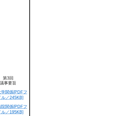
第3回
議事要旨
大学関係[PDFフ
ル／245KB]
病院関係[PDFフ
ル／195KB]