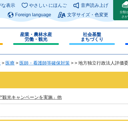
このページの本文へ
がな表示
やさしい にほんご
音声読み上げ
分類
Foreign language
文字サイズ・色変更
さが
産業・農林水産
社会基盤
労働・観光
まちづくり
閉
閉
じ
じ
る
る
祉
>
医療
>
医師・看護師等確保対策
>
>
地方独立行政法人評価委
ア観光キャンペーンを実施」他