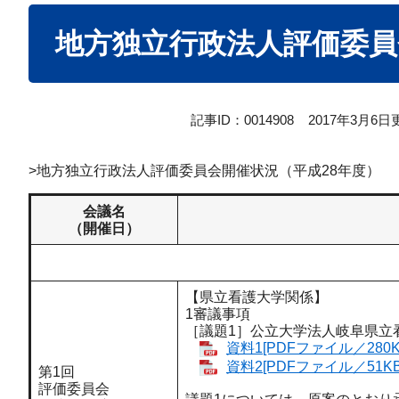
本
地方独立行政法人評価委員
文
記事ID：0014908
2017年3月6日
>地方独立行政法人評価委員会開催状況（平成28年度）
会議名
（開催日）
【県立看護大学関係】
1審議事項
［議題1］公立大学法人岐阜県立
資料1[PDFファイル／280K
資料2[PDFファイル／51KB
第1回
評価委員会