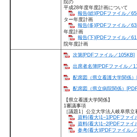
院の
平成28年度年度計画について
報告(総)[PDFファイル／650
ター年度計画
報告(多)[PDFファイル／633
年度計画
報告(下)[PDFファイル／611
院年度計画
次第[PDFファイル／105KB]
出席者名簿[PDFファイル／11
配席図（県立看護大学関係）[P
配席図（県立病院関係）[PDF
【県立看護大学関係】
1審議事項
［議題1］公立大学法人岐阜県立
資料(看大)1−1[PDFファイル
資料(看大)1−2[PDFファイル
参考(看大)[PDFファイル／1