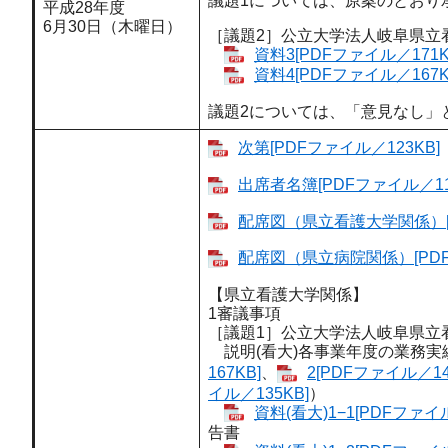
議題1については、原案のとおり
平成28年度
6月30日（木曜日）
［議題2］公立大学法人岐阜県立
資料3[PDFファイル／171K
資料4[PDFファイル／167K
議題2については、「意見なし」
次第[PDFファイル／123KB]
出席者名簿[PDFファイル／11
配席図（県立看護大学関係）[P
配席図（県立病院関係）[PDF
【県立看護大学関係】
1審議事項
［議題1］公立大学法人岐阜県立
説明(看大)各事業年度の業務実
167KB]
、
2[PDFファイル／14
イル／135KB]
）
資料(看大)1−1[PDFファイル
告書