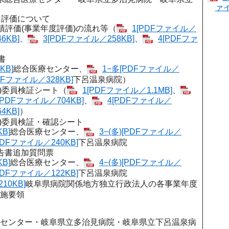
ァイ
る評価について
績評価(事業年度評価)の流れ等（
1[PDFファイル／
6KB]
、
3[PDFファイル／258KB]
、
4[PDFファ
書
KB]
総合医療センター、
1−多[PDFファイル／
DFファイル／328KB]
下呂温泉病院）
)委員検証シート（
1[PDFファイル／1.1MB]
、
[PDFファイル／704KB]
、
4[PDFファイル／
4KB]
）
)委員検証・確認シート
B]
総合医療センター、
3−(多)[PDFファイル／
[PDFファイル／240KB]
下呂温泉病院
告書追加質問票
B]
総合医療センター、
4−(多)[PDFファイル／
[PDFファイル／122KB]
下呂温泉病院
10KB]
岐阜県病院関係地方独立行政法人の各事業年度
施要領
センター・岐阜県立多治見病院・岐阜県立下呂温泉病