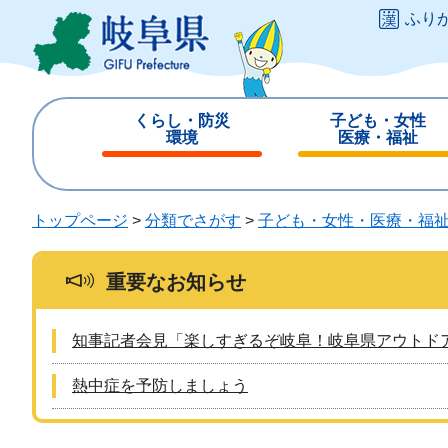
ペ
メ
ふり
ー
ニ
ジ
ュ
の
ー
先
を
くらし・防災
子ども・女性
頭
飛
環境
医療・福祉
で
ば
閉
閉
す
し
じ
じ
。
て
る
る
トップページ
>
分類でさがす
>
子ども・女性・医療・福
本
文
へ
重要なお知らせ
知事記者会見「楽しすぎるぞ岐阜！岐阜県アウトド
熱中症を予防しましょう