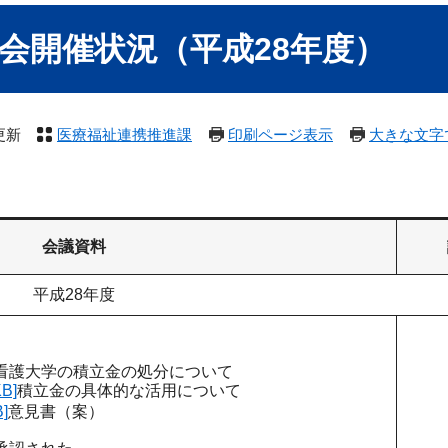
会開催状況（平成28年度）
更新
医療福祉連携推進課
印刷ページ表示
大きな文字
会議資料
平成28年度
看護大学の積立金の処分について
B]
積立金の具体的な活用について
]
意見書（案）