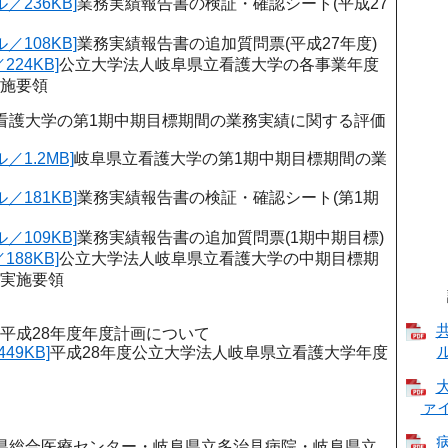
／236KB]
業務実績報告書の検証・確認シート(平成27
／108KB]
業務実績報告書の追加質問票(平成27年度)
224KB]
公立大学法人岐阜県立看護大学の各事業年度
施要領
看護大学の第1期中期目標期間の業務実績に関する評価
／1.2MB]
岐阜県立看護大学の第1期中期目標期間の業
／181KB]
業務実績報告書の検証・確認シート(第1期
／109KB]
業務実績報告書の追加質問票(1期中期目標)
188KB]
公立大学法人岐阜県立看護大学の中期目標期
実施要領
平成28年度年度計画について
ル
49KB]
平成28年度公立大学法人岐阜県立看護大学年度
ァイ
県総合医療センター・岐阜県立多治見病院・岐阜県立