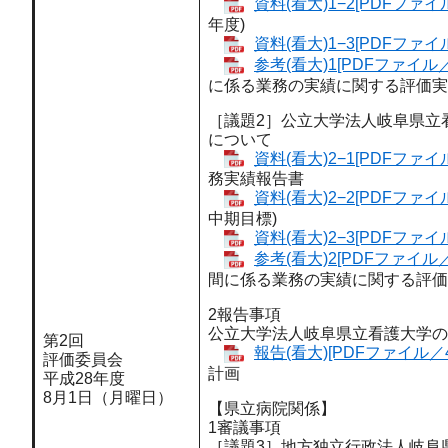
資料(看大)1−2[PDFファイル
年度)
資料(看大)1−3[PDFファイル
参考(看大)1[PDFファイル／
に係る業務の実績に関する評価実
［議題2］公立大学法人岐阜県立
について
資料(看大)2−1[PDFファイル
務実績報告書
資料(看大)2−2[PDFファイル
中期目標)
資料(看大)2−3[PDFファイル
参考(看大)2[PDFファイル／
間に係る業務の実績に関する評価
2報告事項
公立大学法人岐阜県立看護大学の
第2回
報告(看大)[PDFファイル／4
評価委員会
計画
平成28年度
8月1日（月曜日）
【県立病院関係】
1審議事項
［議題3］地方独立行政法人岐阜