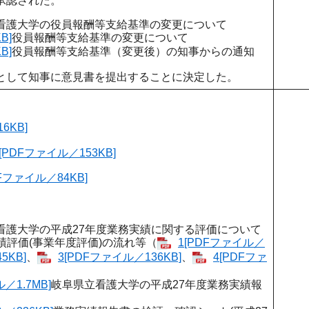
承認された。
看護大学の役員報酬等支給基準の変更について
B]
役員報酬等支給基準の変更について
B]
役員報酬等支給基準（変更後）の知事からの通知
として知事に意見書を提出することに決定した。
6KB]
DFファイル／153KB]
ファイル／84KB]
看護大学の平成27年度業務実績に関する評価について
績評価(事業年度評価)の流れ等（
1[PDFファイル／
5KB]
、
3[PDFファイル／136KB]
、
4[PDFファ
／1.7MB]
岐阜県立看護大学の平成27年度業務実績報