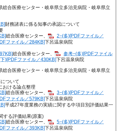
県総合医療センター・岐阜県立多治見病院・岐阜県立
B]
財務諸表に係る知事の承認について
要
B]
総合医療センター、
2−(多)[PDFファイル／
[PDFファイル／284KB]
下呂温泉病院
7KB]
総合医療センター、
参考−(多)[PDFファイル
(下)[PDFファイル／430KB]
下呂温泉病院
県総合医療センター・岐阜県立多治見病院・岐阜県立
価について
における論点整理
B]
総合医療センター、
3−(多)[PDFファイル／
[PDFファイル／579KB]
下呂温泉病院
B]
平成27年度業務の実績に関する中項目別評価結果一
する評価結果(原案)
B]
総合医療センター、
5−(多)[PDFファイル／
[PDFファイル／393KB]
下呂温泉病院