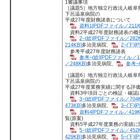
1審議事項
［議題5］地方独立行政法人岐阜
下呂温泉病院の
平成27年度財務諸表について
資料1[PDFファイル／211K
資料2平成27年度財務諸表の概
2−(総)[PDFファイル／282K
214KB]
多治見病院、
2−(下)
参考平成27年度財務諸表
参考−(総)[PDFファイル／19
／248KB]
多治見病院、
参考−
［議題6］地方独立行政法人岐阜
下呂温泉病院の
平成27年度業務実績に関する評
資料3中項目ごとの検証・確認
3−(総)[PDFファイル／704K
473KB]
多治見病院、
3−(下)
資料4[PDFファイル／419K
覧(原案)
資料5平成27年度業務の実績に関
5−(総)[PDFファイル／452K
429KB]
多治見病院、
5−(下)