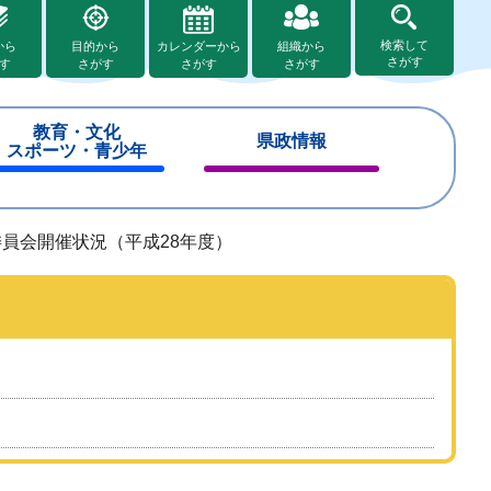
検索して
から
目的から
カレンダーから
組織から
さがす
す
さがす
さがす
さがす
教育・文化
県政情報
スポーツ・青少年
閉
閉
じ
じ
る
る
員会開催状況（平成28年度）