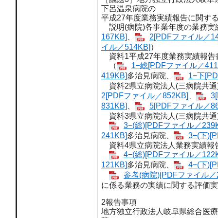
下呂温泉病院の
平成27年度業務実績報告に関す
説明(病院)各事業年度の業務実
167KB]
、
2[PDFファイル／14
イル／514KB]
）
資料1平成27年度業務実績報告
（
1−総[PDFファイル／411
419KB]
多治見病院、
1−下[P
資料2県立病院法人(三病院共通
2[PDFファイル／852KB]
、
3
831KB]
、
5[PDFファイル／86
資料3県立病院法人(三病院共通
3−(総)[PDFファイル／239K
241KB]
多治見病院、
3−(下)
資料4県立病院法人業務実績報
4−(総)[PDFファイル／122K
121KB]
多治見病院、
4−(下)
参考(病院)[PDFファイル／2
に係る業務の実績に関する評価実
2報告事項
地方独立行政法人岐阜県総合医療