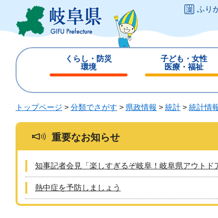
ペ
メ
ふり
ー
ニ
ジ
ュ
の
ー
先
を
くらし・防災
子ども・女性
頭
飛
環境
医療・福祉
で
ば
閉
閉
す
し
じ
じ
。
て
る
る
トップページ
>
分類でさがす
>
県政情報
>
統計
>
統計情
本
文
へ
重要なお知らせ
知事記者会見「楽しすぎるぞ岐阜！岐阜県アウトド
熱中症を予防しましょう