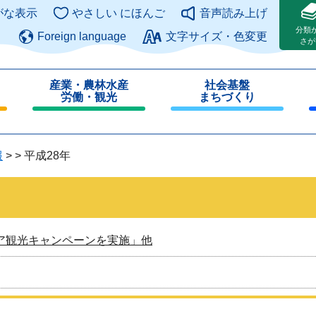
このページの本文へ
がな表示
やさしい にほんご
音声読み上げ
分類
Foreign language
文字サイズ・色変更
さが
産業・農林水産
社会基盤
労働・観光
まちづくり
閉
閉
じ
じ
る
る
報
>
>
平成28年
ア観光キャンペーンを実施」他