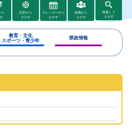
検索して
から
目的から
カレンダーから
組織から
さがす
す
さがす
さがす
さがす
教育・文化
県政情報
スポーツ・青少年
閉
閉
じ
じ
る
る