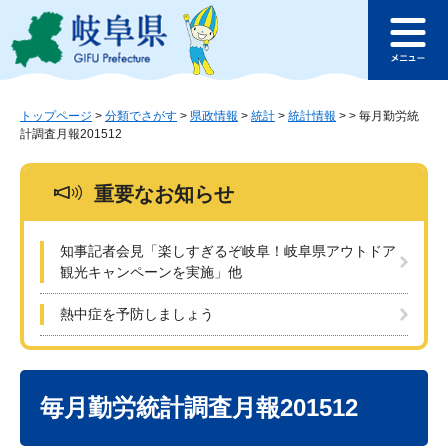
ペ
メ
このページの本文へ
ー
ニ
メ
ジ
ュ
ニ
の
ー
ュ
先
を
ー
頭
飛
トップページ
>
分類でさがす
>
県政情報
>
統計
>
統計情報
>
>
毎月勤労統
計調査月報201512
で
ば
す
し
。
て
重要なお知らせ
本
文
へ
知事記者会見「楽しすぎるぞ岐阜！岐阜県アウトドア
観光キャンペーンを実施」他
熱中症を予防しましょう
本
文
毎月勤労統計調査月報201512