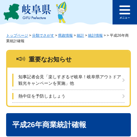
ペ
メ
このページの本文へ
ー
ニ
メ
ジ
ュ
ニ
の
ー
ュ
先
を
ー
頭
飛
トップページ
>
分類でさがす
>
県政情報
>
統計
>
統計情報
>
>
平成26年商
業統計確報
で
ば
す
し
。
て
重要なお知らせ
本
文
へ
知事記者会見「楽しすぎるぞ岐阜！岐阜県アウトドア
観光キャンペーンを実施」他
熱中症を予防しましょう
本
文
平成26年商業統計確報