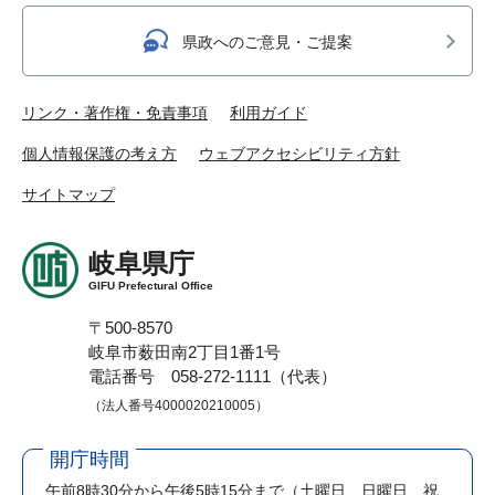
県政へのご意見・ご提案
リンク・著作権・免責事項
利用ガイド
個人情報保護の考え方
ウェブアクセシビリティ方針
サイトマップ
岐阜県庁
GIFU Prefectural Office
〒500-8570
岐阜市薮田南2丁目1番1号
電話番号 058-272-1111（代表）
（法人番号4000020210005）
開庁時間
午前8時30分から午後5時15分まで
（土曜日、日曜日、祝