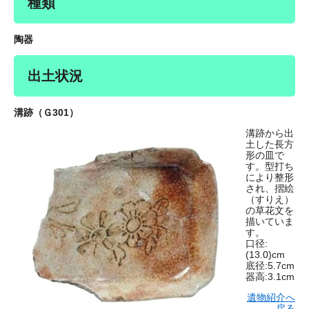
種類
陶器
出土状況
溝跡（Ｇ301）
溝跡から出
土した長方
形の皿で
す。型打ち
により整形
され、摺絵
（すりえ）
の草花文を
描いていま
す。
口径:
(13.0)cm
底径:5.7cm
器高:3.1cm
遺物紹介へ
戻る