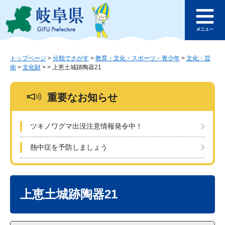
ペ
メ
このページの本文へ
ー
ニ
メ
ジ
ュ
ニ
の
ー
ュ
先
を
ー
頭
飛
トップページ
>
分類でさがす
>
教育・文化・スポーツ・青少年
>
文化・芸
術
>
文化財
>
>
上恵土城跡陶器21
で
ば
す
し
。
て
重要なお知らせ
本
文
へ
ツキノワグマ出没注意情報発令中！
熱中症を予防しましょう
本
文
上恵土城跡陶器21