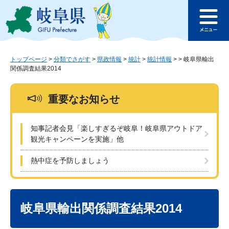
ペ
メ
このページの本文へ
ー
ニ
メ
ジ
ュ
ニ
の
ー
ュ
先
を
ー
頭
飛
トップページ
>
分類でさがす
>
県政情報
>
統計
>
統計情報
>
>
岐阜県輸出
関係調査結果2014
で
ば
す
し
。
て
重要なお知らせ
本
文
へ
知事記者会見「楽しすぎるぞ岐阜！岐阜県アウトドア
観光キャンペーンを実施」他
熱中症を予防しましょう
本
文
岐阜県輸出関係調査結果2014