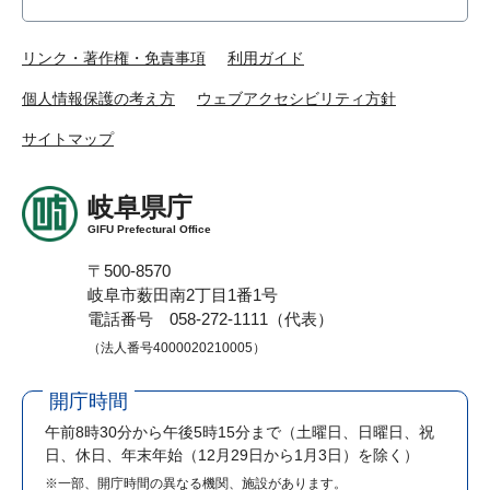
リンク・著作権・免責事項
利用ガイド
個人情報保護の考え方
ウェブアクセシビリティ方針
サイトマップ
岐阜県庁
GIFU Prefectural Office
〒500-8570
岐阜市薮田南2丁目1番1号
電話番号 058-272-1111（代表）
（法人番号4000020210005）
開庁時間
午前8時30分から午後5時15分まで
（土曜日、日曜日、祝
日、休日、年末年始（12月29日から1月3日）を除く）
※一部、開庁時間の異なる機関、施設があります。