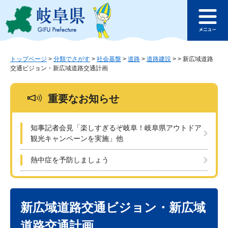
ペ
メ
このページの本文へ
ー
ニ
メ
ジ
ュ
ニ
の
ー
ュ
先
を
ー
頭
飛
トップページ
>
分類でさがす
>
社会基盤
>
道路
>
道路建設
>
>
新広域道路
交通ビジョン・新広域道路交通計画
で
ば
す
し
。
て
重要なお知らせ
本
文
へ
知事記者会見「楽しすぎるぞ岐阜！岐阜県アウトドア
観光キャンペーンを実施」他
熱中症を予防しましょう
本
文
新広域道路交通ビジョン・新広域
道路交通計画