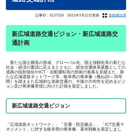
記事ID：0137316
2021年3月22日更新
道路建設課
新広域道路交通ビジョン・新広域道路交
通計画
新たな国土構造の形成、グローバル化、国土強靱化等の新たな
社会・経済の要請に応えるとともに、総合交通体系基盤としての
道路の役割強化やICT・自動運転等の技術の進展を見据えた、新
たな広域道路ネットワーク等、岐阜県の将来像（概ね20～30年
間）を踏まえた広域的な道路交通の、今後の方向性を定めるビジ
ョン及び将来像実現に向けた計画を策定しました。
新広域道路交通ビジョン
「広域道路ネットワーク」、「交通・防災拠点」、「ICT交通マ
ネジメント」に対する岐阜県の将来像、基本戦略を策定しまし