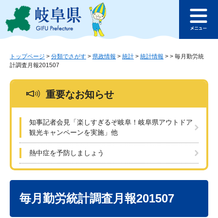
ペ
メ
このページの本文へ
ー
ニ
メ
ジ
ュ
ニ
の
ー
ュ
先
を
ー
頭
飛
トップページ
>
分類でさがす
>
県政情報
>
統計
>
統計情報
>
>
毎月勤労統
計調査月報201507
で
ば
す
し
。
て
重要なお知らせ
本
文
へ
知事記者会見「楽しすぎるぞ岐阜！岐阜県アウトドア
観光キャンペーンを実施」他
熱中症を予防しましょう
本
文
毎月勤労統計調査月報201507