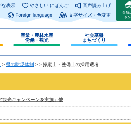
このページの本文へ
がな表示
やさしい にほんご
音声読み上げ
分類
Foreign language
文字サイズ・色変更
さが
産業・農林水産
社会基盤
労働・観光
まちづくり
閉
閉
じ
じ
る
る
災
>
県の防災体制
>
>
操縦士・整備士の採用選考
ア観光キャンペーンを実施」他