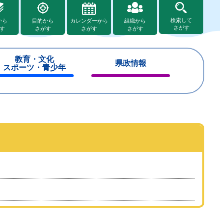
検索して
から
目的から
カレンダーから
組織から
さがす
す
さがす
さがす
さがす
教育・文化
県政情報
スポーツ・青少年
閉
閉
じ
じ
る
る