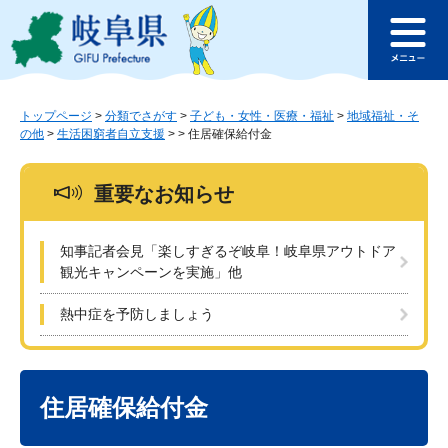
ペ
メ
このページの本文へ
ー
ニ
メ
ジ
ュ
ニ
の
ー
ュ
先
を
ー
頭
飛
トップページ
>
分類でさがす
>
子ども・女性・医療・福祉
>
地域福祉・そ
の他
>
生活困窮者自立支援
>
>
住居確保給付金
で
ば
す
し
。
て
重要なお知らせ
本
文
へ
知事記者会見「楽しすぎるぞ岐阜！岐阜県アウトドア
観光キャンペーンを実施」他
熱中症を予防しましょう
本
文
住居確保給付金