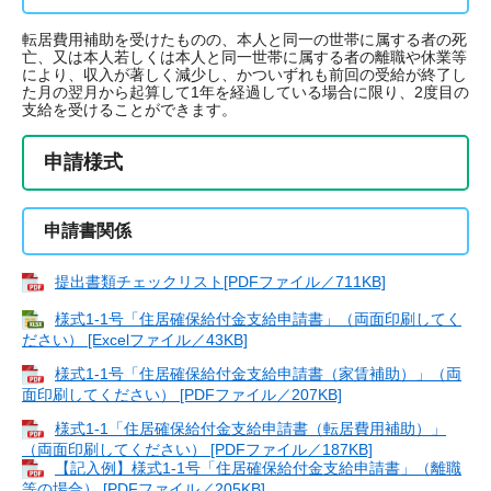
転居費用補助を受けたものの、本人と同一の世帯に属する者の死
亡、又は本人若しくは本人と同一世帯に属する者の離職や休業等
により、収入が著しく減少し、かついずれも前回の受給が終了し
た月の翌月から起算して1年を経過している場合に限り、2度目の
支給を受けることができます。
申請様式
申請書関係
提出書類チェックリスト[PDFファイル／711KB]
様式1-1号「住居確保給付金支給申請書」（両面印刷してく
ださい） [Excelファイル／43KB]
様式1-1号「住居確保給付金支給申請書（家賃補助）」（両
面印刷してください） [PDFファイル／207KB]
様式1-1「住居確保給付金支給申請書（転居費用補助）」
（両面印刷してください） [PDFファイル／187KB]
【記入例】様式1-1号「住居確保給付金支給申請書」（離職
等の場合） [PDFファイル／205KB]