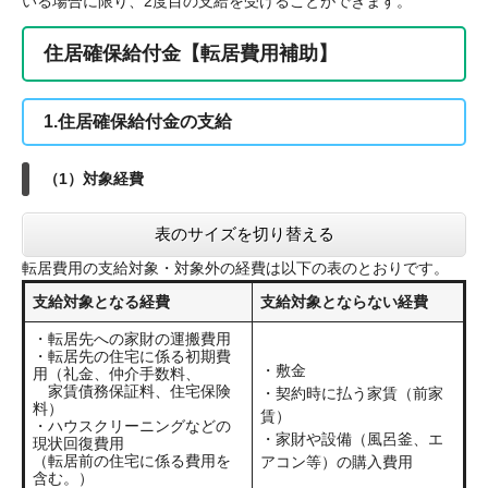
いる場合に限り、2度目の支給を受けることができます。
住居確保給付金【転居費用補助】
1.住居確保給付金の支給
（1）対象経費
表のサイズを切り替える
転居費用の支給対象・対象外の経費は以下の表のとおりです。
支給対象となる経費
支給対象とならない経費
・転居先への家財の運搬費用
・転居先の住宅に係る初期費
・敷金
用（礼金、仲介手数料、
家賃債務保証料、住宅保険
・契約時に払う家賃（前家
料）
賃）
・ハウスクリーニングなどの
・家財や設備（風呂釜、エ
現状回復費用
（転居前の住宅に係る費用を
アコン等）の購入費用
含む。）