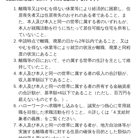
離職等又はやむを得ない休業等により経済的に困窮し、住
居喪失者又は住居喪失のおそれのある者であること。ま
た、本人及び本人と同一の世帯に属する者のいずれもが、
本人が就職活動を行うに当たって居住可能な住宅を所有し
ていないこと。​
申請時点で離職、廃業の日から2年以内であること、又は
やむを得ない休業等により就労の状況が離職、廃業と同程
度の状況にあること
離職等の日において、その属する世帯の生計を主として維
持していたこと。
本人及び本人と同一の世帯に属する者の収入の合計額が、
収入基準額以下であること。
本人及び本人と同一の世帯に属する者の所有する金融資産
の合計額が、基準額×6以下であること（ただし、百万円を
超えないものとする。）。
ハローワークへ求職申し込みをし、誠実かつ熱心に常用就
職を目指した求職活動を行うこと。※詳しくは「4.支給対
象者の義務」をご覧ください。
本人及び本人と同一の世帯に属する者が、地方自治体等が
実施する離職者等に対する住居の確保を目的とした類似の