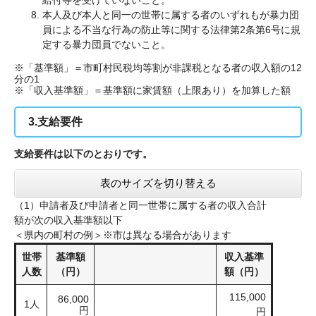
給付等を受けていないこと。
本人及び本人と同一の世帯に属する者のいずれもが暴力団
員による不当な行為の防止等に関する法律第2条第6号に規
定する暴力団員でないこと。
※「基準額」＝市町村民税均等割が非課税となる者の収入額の12
分の1
※「収入基準額」＝基準額に家賃額（上限あり）を加算した額
3.支給要件
支給要件は以下のとおりです。
表のサイズを切り替える
（1）申請者及び申請者と同一世帯に属する者の収入合計
額が次の収入基準額以下
​＜県内の町村の例＞※市は異なる場合があります
世帯
基準額
収入基準
人数
（円）
額（円）
115,000
86,000
1人
円
円