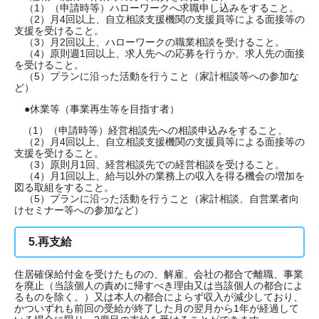
（1）（申請時等）ハローワークへ求職申し込みをすること。
（2）月4回以上、自立相談支援機関の支援員等による面接等の
支援を受けること。
（3）月2回以上、ハローワークの職業相談を受けること。
（4）原則週1回以上、求人先への応募を行うか、求人先の面接
を受けること。
（5）プランに沿った活動を行うこと（家計相談等への参加な
ど）
●休業等（事業再生等を目指す者）
（1）（申請時等）経営相談先への相談申込みをすること。
（2）月4回以上、自立相談支援機関の支援員等による面接等の
支援を受けること。
（3）原則月1回、経営相談先での経営相談を受けること。
（4）月1回以上、給与以外の業務上の収入を得る機会の増加を
図る取組をすること。
（5）プランに沿った活動を行うこと（家計相談、自営業者向
けセミナー等への参加など）
5.再支給
住居確保給付金を受けたものの、解雇、会社の都合で離職、事業
を廃止（当該個人の責めに帰すべき理由又は当該個人の都合によ
るものを除く。）又は本人の都合によらず収入が減少しており、
かついずれも前回の受給が終了した月の翌月から1年が経過して