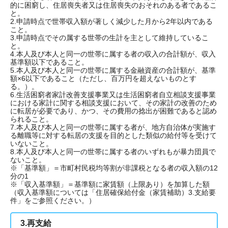
的に困窮し、住居喪失者又は住居喪失のおそれのある者であるこ
と。
2.申請時点で世帯収入額が著しく減少した月から2年以内である
こと。
3.申請時点でその属する世帯の生計を主として維持しているこ
と。
4.本人及び本人と同一の世帯に属する者の収入の合計額が、収入
基準額以下であること。
5.本人及び本人と同一の世帯に属する金融資産の合計額が、基準
額×6以下であること（ただし、百万円を超えないものとす
る。）。
6.生活困窮者家計改善支援事業又は生活困窮者自立相談支援事業
における家計に関する相談支援において、その家計の改善のため
に転居が必要であり、かつ、その費用の捻出が困難であると認め
られること。
7.本人及び本人と同一の世帯に属する者が、地方自治体が実施す
る離職等に対する転居の支援を目的とした類似の給付等を受けて
いないこと。
8.本人及び本人と同一の世帯に属する者のいずれもが暴力団員で
ないこと。
※「基準額」＝市町村民税均等割が非課税となる者の収入額の12
分の1
※「収入基準額」＝基準額に家賃額（上限あり）を加算した額
（収入基準額については「住居確保給付金（家賃補助）3.支給要
件」をご参照ください。）
3.再支給