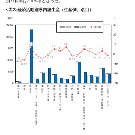
済成長率は2.6％増となった。
<図2>経済活動別県内総生産（生産側、名目）