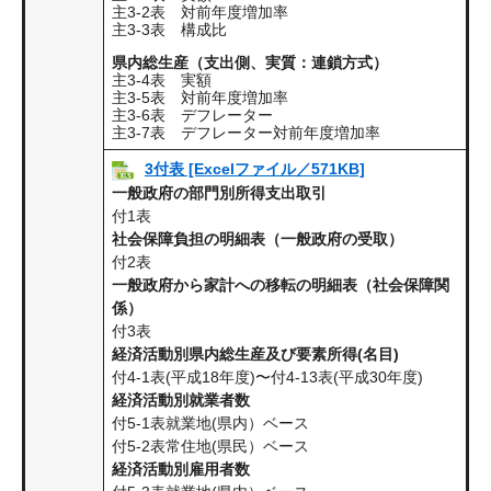
主3-2表 対前年度増加率
主3-3表 構成比​
県内総生産（支出側、実質：連鎖方式）
主3-4表 実額
主3-5表 対前年度増加率
主3-6表 デフレーター
主3-7表 デフレーター対前年度増加率
3付表 [Excelファイル／571KB]
一般政府の部門別所得支出取引
付1表​
社会保障負担の明細表（一般政府の受取）
付2表
一般政府から家計への移転の明細表（社会保障関
係）
付3表
経済活動別県内総生産及び要素所得(名目)
付4-1表(平成18年度)〜付4-13表(平成30年度)
経済活動別就業者数
付5-1表就業地(県内）ベース
付5-2表常住地(県民）ベース
経済活動別雇用者数