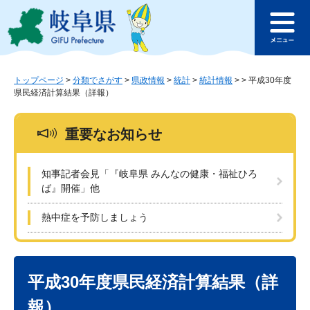
ペ
メ
このページの本文へ
ー
ニ
メ
ジ
ュ
ニ
の
ー
ュ
先
を
ー
頭
飛
トップページ
>
分類でさがす
>
県政情報
>
統計
>
統計情報
>
>
平成30年度
県民経済計算結果（詳報）
で
ば
す
し
。
て
重要なお知らせ
本
文
へ
知事記者会見「『岐阜県 みんなの健康・福祉ひろ
ば』開催」他
熱中症を予防しましょう
本
文
平成30年度県民経済計算結果（詳
報）