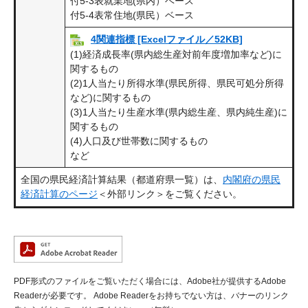
付5-3表就業地(県内）ベース
付5-4表常住地(県民）ベース
4関連指標 [Excelファイル／52KB]
(1)経済成長率(県内総生産対前年度増加率など)に
関するもの
(2)1人当たり所得水準(県民所得、県民可処分所得
など)に関するもの
(3)1人当たり生産水準(県内総生産、県内純生産)に
関するもの
(4)人口及び世帯数に関するもの
など
全国の県民経済計算結果（都道府県一覧）は、
内閣府の県民
経済計算のページ
＜外部リンク＞
をご覧ください。
PDF形式のファイルをご覧いただく場合には、Adobe社が提供するAdobe
Readerが必要です。
Adobe Readerをお持ちでない方は、バナーのリンク