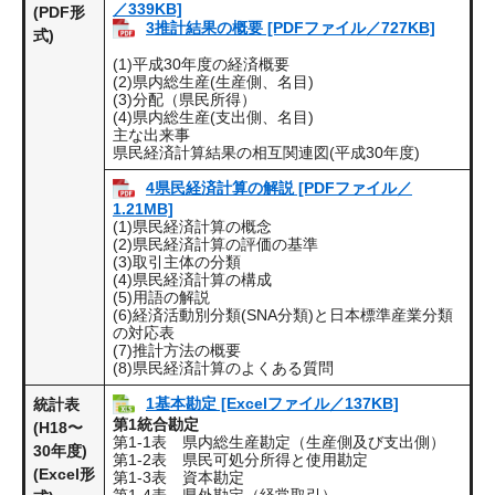
／339KB]
(PDF形
3推計結果の概要 [PDFファイル／727KB]
式)
(1)平成30年度の経済概要
(2)県内総生産(生産側、名目)
(3)分配（県民所得）
(4)県内総生産(支出側、名目)
主な出来事
県民経済計算結果の相互関連図(平成30年度)
4県民経済計算の解説 [PDFファイル／
1.21MB]
(1)県民経済計算の概念
(2)県民経済計算の評価の基準
(3)取引主体の分類
(4)県民経済計算の構成
(5)用語の解説
(6)経済活動別分類(SNA分類)と日本標準産業分類
の対応表
(7)推計方法の概要
(8)県民経済計算のよくある質問
1基本勘定 [Excelファイル／137KB]
統計表
第1統合勘定
(H18〜
第1-1表 県内総生産勘定（生産側及び支出側）
30年度)
第1-2表 県民可処分所得と使用勘定
(Excel形
第1-3表 資本勘定