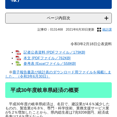
ページ内目次
記事ID：0131468
2021年6月30日更新
統計課
令和3年2月18日公表資料
記者公表資料 [PDFファイル／179KB]
本文 [PDFファイル／762KB]
参考表 [Excelファイル／558KB]
※
冊子報告書及び統計表のダウンロード用ファイルを掲載しま
した。（令和3年6月30日）
平成30年度岐阜県経済の概要
平成30年度の岐阜県経済は、名目で、建設業が4.6％減少した
ものの、製造業が6.8％、専門・科学技術、業務支援サービス業
が5.2％増加したことから、県内総生産は7兆9208億円、経済成
長率は2.6％増となった。