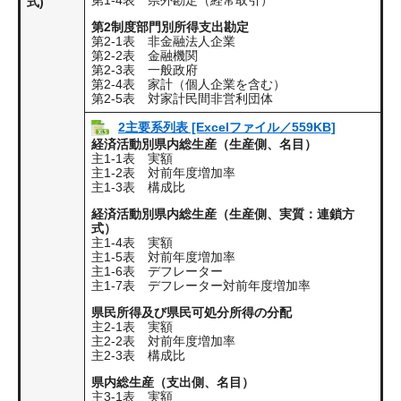
第1-4表 県外勘定（経常取引）​
式)
第2制度部門別所得支出勘定
第2-1表 非金融法人企業
第2-2表 金融機関
第2-3表 一般政府
第2-4表 家計（個人企業を含む）
第2-5表 対家計民間非営利団体
2主要系列表 [Excelファイル／559KB]
経済活動別県内総生産（生産側、名目）
主1-1表 実額
主1-2表 対前年度増加率
主1-3表 構成比​
経済活動別県内総生産（生産側、実質：連鎖方
式）
主1-4表 実額
主1-5表 対前年度増加率
主1-6表 デフレーター
主1-7表 デフレーター対前年度増加率​
県民所得及び県民可処分所得の分配
主2-1表 実額
主2-2表 対前年度増加率
主2-3表 構成比​
県内総生産（支出側、名目）
主3-1表 実額