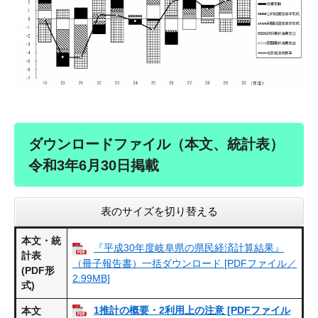
ダウンロードファイル（本文、統計表）
令和3年6月30日掲載
表のサイズを切り替える
本文・統
『平成30年度岐阜県の県民経済計算結果』
計表
（冊子報告書）一括ダウンロード [PDFファイル／
(PDF形
2.99MB]
式)
1推計の概要・2利用上の注意 [PDFファイル
本文