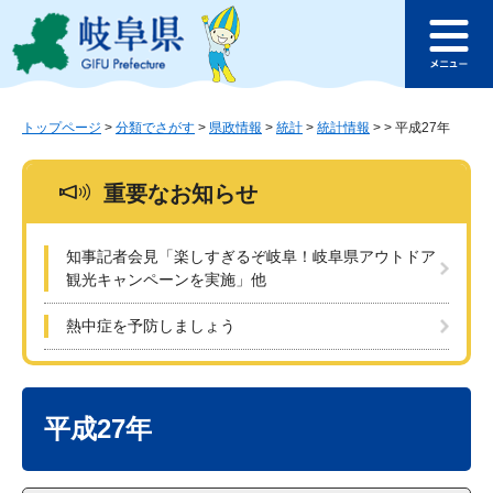
ペ
メ
このページの本文へ
ー
ニ
メ
ジ
ュ
ニ
の
ー
ュ
先
を
ー
頭
飛
トップページ
>
分類でさがす
>
県政情報
>
統計
>
統計情報
>
>
平成27年
で
ば
す
し
重要なお知らせ
。
て
本
文
知事記者会見「楽しすぎるぞ岐阜！岐阜県アウトドア
へ
観光キャンペーンを実施」他
熱中症を予防しましょう
本
文
平成27年