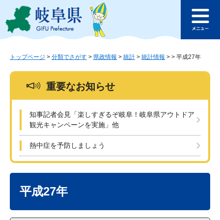
ペ
メ
このページの本文へ
ー
ニ
メ
ジ
ュ
ニ
の
ー
ュ
先
を
ー
頭
飛
トップページ
>
分類でさがす
>
県政情報
>
統計
>
統計情報
>
>
平成27年
で
ば
す
し
重要なお知らせ
。
て
本
文
知事記者会見「楽しすぎるぞ岐阜！岐阜県アウトドア
へ
観光キャンペーンを実施」他
熱中症を予防しましょう
本
文
平成27年