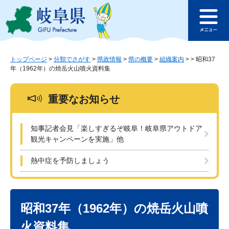
ペ
メ
このページの本文へ
ー
ニ
メ
ジ
ュ
ニ
の
ー
ュ
先
を
ー
頭
飛
トップページ
>
分類でさがす
>
県政情報
>
県の概要
>
組織案内
>
>
昭和37
年（1962年）の焼岳火山噴火資料集
で
ば
す
し
。
て
重要なお知らせ
本
文
へ
知事記者会見「楽しすぎるぞ岐阜！岐阜県アウトドア
観光キャンペーンを実施」他
熱中症を予防しましょう
本
文
昭和37年（1962年）の焼岳火山噴
火資料集