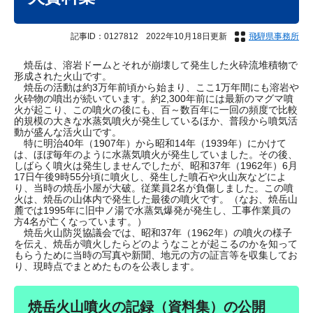
記事ID：0127812
2022年10月18日更新
飛騨県事務所
焼岳は、溶岩ドームとそれが崩壊して発生した火砕流堆積物で
形成された火山です。
焼岳の活動は約3万年前頃から始まり、ここ1万年間にも溶岩や
火砕物の噴出が続いています。約2,300年前には最新のマグマ噴
火が起こり、この噴火の後にも、百～数百年に一回の頻度で比較
的規模の大きな水蒸気噴火が発生しているほか、普段から噴気活
動が盛んな活火山です。
特に明治40年（1907年）から昭和14年（1939年）にかけて
は、ほぼ毎年のように水蒸気噴火が発生していました。その後、
しばらく噴火は発生しませんでしたが、昭和37年（1962年）6月
17日午後9時55分頃に噴火し、発生した噴石や火山灰などによ
り、当時の焼岳小屋が大破。従業員2名が負傷しました。この噴
火は、焼岳の山体内で発生した最後の噴火です。（なお、焼岳山
麓では1995年に旧中ノ湯で水蒸気爆発が発生し、工事作業員の
方4名が亡くなっています。）
焼岳火山防災協議会では、昭和37年（1962年）の噴火の様子
を伝え、焼岳が噴火したらどのようなことが起こるのかを知って
もらうために当時の写真や新聞、地元の方の証言等を収集してお
り、現時点でまとめたものを公表します。
焼岳火山噴火の記録（資料集）の公開