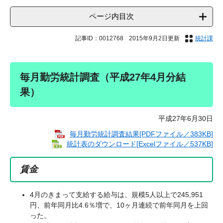
ページ内目次
記事ID：0012768
2015年9月2日更新
統計課
毎月勤労統計調査（平成27年4月分結
果）
平成27年6月30日
毎月勤労統計調査結果[PDFファイル／383KB]
統計表のダウンロード[Excelファイル／537KB]
賃金
4月のきまって支給する給与は、規模5人以上で245,951
円、前年同月比4.6％増で、10ヶ月連続で前年同月を上回
った。