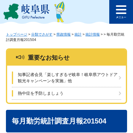
ペ
メ
このページの本文へ
ー
ニ
メ
ジ
ュ
ニ
の
ー
ュ
先
を
ー
頭
飛
トップページ
>
分類でさがす
>
県政情報
>
統計
>
統計情報
>
>
毎月勤労統
計調査月報201504
で
ば
す
し
。
て
重要なお知らせ
本
文
へ
知事記者会見「楽しすぎるぞ岐阜！岐阜県アウトドア
観光キャンペーンを実施」他
熱中症を予防しましょう
本
文
毎月勤労統計調査月報201504