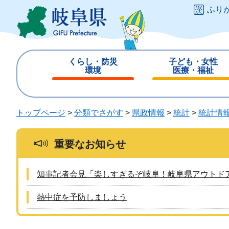
ペ
メ
ふり
ー
ニ
ジ
ュ
の
ー
先
を
くらし・防災
子ども・女性
頭
飛
環境
医療・福祉
で
ば
閉
閉
す
し
じ
じ
。
て
る
る
トップページ
>
分類でさがす
>
県政情報
>
統計
>
統計情
本
文
へ
重要なお知らせ
知事記者会見「楽しすぎるぞ岐阜！岐阜県アウトド
熱中症を予防しましょう