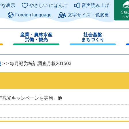
このページの本文へ
がな表示
やさしい にほんご
音声読み上げ
分類
Foreign language
文字サイズ・色変更
さが
産業・農林水産
社会基盤
労働・観光
まちづくり
閉
閉
じ
じ
る
る
報
>
>
毎月勤労統計調査月報201503
ア観光キャンペーンを実施」他