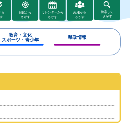
検索して
から
目的から
カレンダーから
組織から
さがす
す
さがす
さがす
さがす
教育・文化
県政情報
スポーツ・青少年
閉
閉
じ
じ
る
る