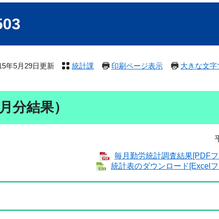
03
015年5月29日更新
統計課
印刷ページ表示
大きな文字
3月分結果）
毎月勤労統計調査結果[PDFファ
統計表のダウンロード[Excelフ