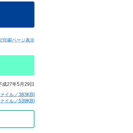
で印刷ページ表示
平成27年5月29日
イル／383KB]
ァイル／539KB]