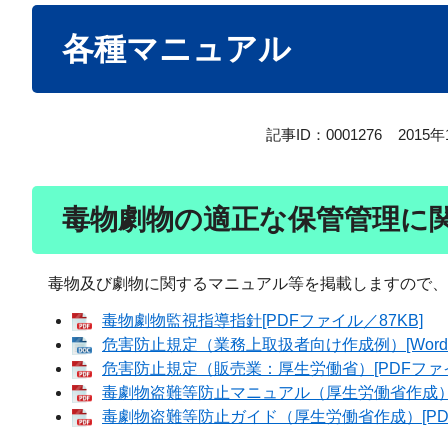
本
各種マニュアル
文
記事ID：0001276
2015
毒物劇物の適正な保管管理に
毒物及び劇物に関するマニュアル等を掲載しますので、
毒物劇物監視指導指針[PDFファイル／87KB]
危害防止規定（業務上取扱者向け作成例）[Wordフ
危害防止規定（販売業：厚生労働省）[PDFファイル
毒劇物盗難等防止マニュアル（厚生労働省作成）[P
毒劇物盗難等防止ガイド（厚生労働省作成）[PDF