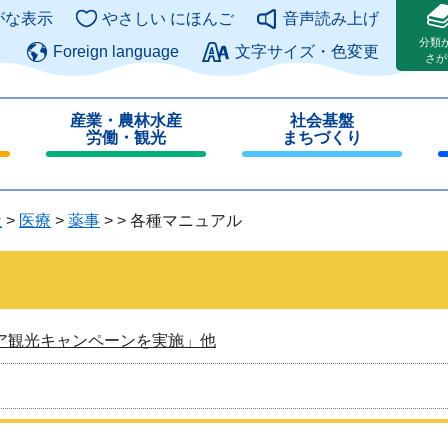
このページの本文へ
がな表示
やさしい にほんご
音声読み上げ
分類
Foreign language
文字サイズ・色変更
さが
産業・農林水産
社会基盤
労働・観光
まちづくり
閉
閉
じ
じ
る
る
祉
>
医療
>
薬事
>
>
各種マニュアル
ア観光キャンペーンを実施」他