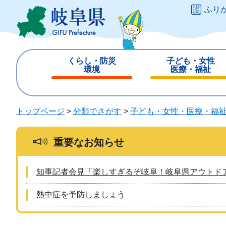
ペ
メ
ふり
ー
ニ
ジ
ュ
の
ー
先
を
くらし・防災
子ども・女性
頭
飛
環境
医療・福祉
で
ば
閉
閉
す
し
じ
じ
。
て
る
る
トップページ
>
分類でさがす
>
子ども・女性・医療・福
本
文
へ
重要なお知らせ
知事記者会見「楽しすぎるぞ岐阜！岐阜県アウトド
熱中症を予防しましょう