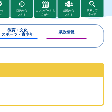
検索して
から
目的から
カレンダーから
組織から
さがす
す
さがす
さがす
さがす
教育・文化
県政情報
スポーツ・青少年
閉
閉
じ
じ
る
る