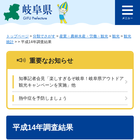
ペ
メ
このページの本文へ
ー
ニ
メ
ジ
ュ
ニ
の
ー
ュ
先
を
ー
頭
飛
トップページ
>
分類でさがす
>
産業・農林水産・労働・観光
>
観光
>
観光
統計
>
>
平成14年調査結果
で
ば
す
し
。
て
重要なお知らせ
本
文
へ
知事記者会見「楽しすぎるぞ岐阜！岐阜県アウトドア
観光キャンペーンを実施」他
熱中症を予防しましょう
本
文
平成14年調査結果