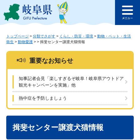
ペ
メ
このページの本文へ
ー
ニ
メ
ジ
ュ
ニ
の
ー
ュ
先
を
ー
頭
飛
トップページ
>
分類でさがす
>
くらし・防災・環境
>
動物・ペット・生活
衛生
>
動物愛護
>
>
揖斐センター譲渡犬猫情報
で
ば
す
し
。
て
重要なお知らせ
本
文
へ
知事記者会見「楽しすぎるぞ岐阜！岐阜県アウトドア
観光キャンペーンを実施」他
熱中症を予防しましょう
本
文
揖斐センター譲渡犬猫情報