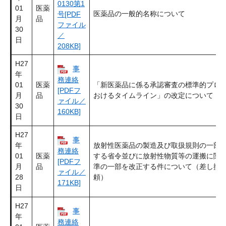
0130第1
01
医薬
医薬品の一般的名称について
号[PDF
月
品
ファイル
30
／
日
208KB]
H27
事
年
務連絡
01
医薬
「新医薬品に係る承認審査の標準的プロ
[PDFフ
月
品
おけるタイムライン」の改定について
ァイル／
30
160KB]
日
H27
事
年
放射性医薬品の製造及び取扱規則の一部
務連絡
01
医薬
する省令並びに放射性物質等の運搬に関
[PDFフ
月
品
準の一部を改正する件について（差し換
ァイル／
28
頼）
171KB]
日
H27
事
年
務連絡