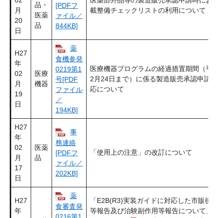
02
医薬部外品等の製造販売承認申請時にお
品・
[PDFフ
月
載整備チェックリストの利用について
医薬
ァイル／
20
品
844KB]
日
薬
H27
食機参発
年
医療機器プログラムの経過措置期間（平成
0219第1
02
医療
2月24日まで）に係る製造販売承認申請
号[PDF
月
機器
応について
ファイル
19
／
日
194KB]
H27
事
年
務連絡
02
医薬
「使用上の注意」の改訂について
[PDFフ
月
品
ァイル／
17
202KB]
日
薬
H27
「E2B(R3)実装ガイドに対応した市販後
食審査発
年
等報告及び治験副作用等報告について」
0216第1