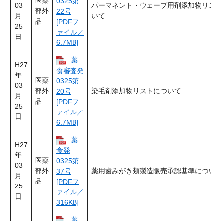
医薬
0325第
03
パーマネント・ウェーブ用剤添加物リス
部外
22号
月
いて
品
[PDFフ
25
ァイル／
日
6.7MB]
薬
H27
食審査発
年
医薬
0325第
03
部外
染毛剤添加物リストについて
20号
月
品
[PDFフ
25
ァイル／
日
6.7MB]
薬
H27
食発
年
医薬
0325第
03
部外
薬用歯みがき類製造販売承認基準につい
37号
月
品
[PDFフ
25
ァイル／
日
316KB]
薬