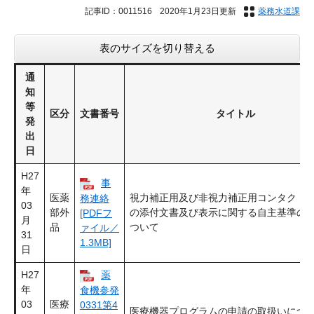
記事ID：0011516
2020年1月23日更新
薬務水道課
表のサイズを切り替える
通
知
等
区分
文書番号
タイトル
発
出
日
H27
事
年
医薬
視力補正用及び非視力補正用コンタクト
務連絡
03
部外
の添付文書及び表示に関する自主基準の
[PDFフ
月
品
ついて
ァイル／
31
1.3MB]
日
H27
薬
年
食機参発
03
医療
0331第4
医療機器プログラムの申請の取扱いにつ