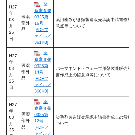
薬
H27
食審査発
年
医薬
0325第
03
薬用歯みがき類製造販売承認申請書作成
部外
16号
月
意点等について
品
[PDFフ
25
ァイル／
日
361KB]
薬
H27
食審査発
年
医薬
0325第
03
パーマネント・ウェーブ用剤製造販売承
部外
14号
月
書作成上の留意点等について
品
[PDFフ
25
ァイル／
日
360KB]
薬
H27
食審査発
年
医薬
0325第
03
染毛剤製造販売承認申請書作成上の留意
部外
12号
月
ついて
品
[PDFフ
25
ァイル／