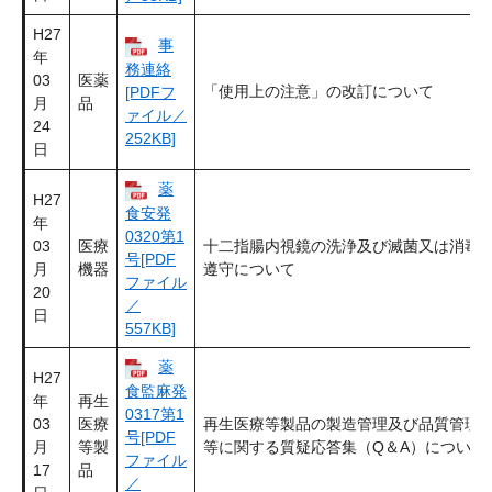
H27
事
年
務連絡
03
医薬
「使用上の注意」の改訂について
[PDFフ
月
品
ァイル／
24
252KB]
日
薬
H27
食安発
年
0320第1
03
医療
十二指腸内視鏡の洗浄及び滅菌又は消毒
号[PDF
月
機器
遵守について
ファイル
20
／
日
557KB]
薬
H27
食監麻発
年
再生
0317第1
03
医療
再生医療等製品の製造管理及び品質管理
号[PDF
月
等製
等に関する質疑応答集（Q＆A）について
ファイル
17
品
／