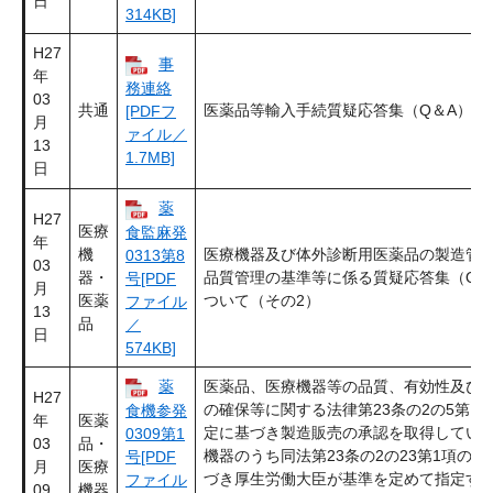
日
314KB]
H27
事
年
務連絡
03
共通
医薬品等輸入手続質疑応答集（Q＆A）に
[PDFフ
月
ァイル／
13
1.7MB]
日
薬
H27
医療
食監麻発
年
機
医療機器及び体外診断用医薬品の製造管
0313第8
03
器・
品質管理の基準等に係る質疑応答集（Q＆
号[PDF
月
医薬
ついて（その2）
ファイル
13
品
／
日
574KB]
薬
医薬品、医療機器等の品質、有効性及び
H27
の確保等に関する法律第23条の2の5第1
食機参発
年
医薬
定に基づき製造販売の承認を取得してい
0309第1
03
品・
機器のうち同法第23条の2の23第1項の規
号[PDF
月
医療
づき厚生労働大臣が基準を定めて指定す
ファイル
09
機器