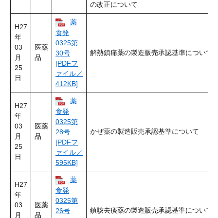
の改正について
薬
H27
食発
年
0325第
03
医薬
解熱鎮痛薬の製造販売承認基準について
30号
月
品
[PDFフ
25
ァイル／
日
412KB]
薬
H27
食発
年
0325第
03
医薬
かぜ薬の製造販売承認基準について
28号
月
品
[PDFフ
25
ァイル／
日
595KB]
薬
H27
食発
年
0325第
03
医薬
鎮咳去痰薬の製造販売承認基準について
26号
月
品