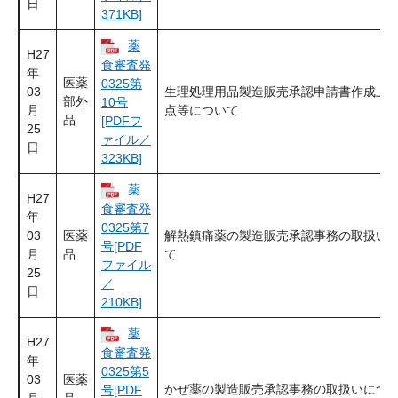
日
371KB]
薬
H27
食審査発
年
医薬
0325第
03
生理処理用品製造販売承認申請書作成上
部外
10号
月
点等について
品
[PDFフ
25
ァイル／
日
323KB]
薬
H27
食審査発
年
0325第7
03
医薬
解熱鎮痛薬の製造販売承認事務の取扱い
号[PDF
月
品
て
ファイル
25
／
日
210KB]
薬
H27
食審査発
年
0325第5
03
医薬
かぜ薬の製造販売承認事務の取扱いにつ
号[PDF