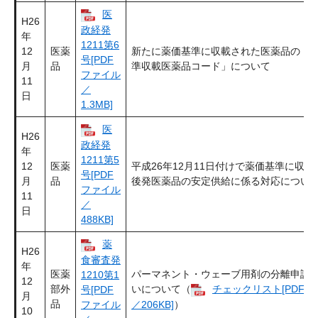
医
H26
政経発
年
1211第6
12
医薬
新たに薬価基準に収載された医薬品の「
号[PDF
月
品
準収載医薬品コード」について
ファイル
11
／
日
1.3MB]
医
H26
政経発
年
1211第5
12
医薬
平成26年12月11日付けで薬価基準に収載
号[PDF
月
品
後発医薬品の安定供給に係る対応につい
ファイル
11
／
日
488KB]
薬
H26
食審査発
年
医薬
パーマネント・ウェーブ用剤の分離申請
1210第1
12
部外
いについて（
チェックリスト[PDFフ
号[PDF
月
品
ファイル
／206KB]
）
10