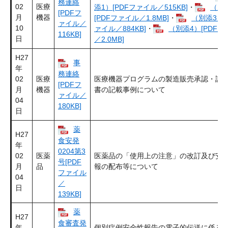
務連絡
02
医療
添1）[PDFファイル／515KB]
・
（別
[PDFフ
月
機器
[PDFファイル／1.8MB]
・
（別添3）[
ァイル／
10
ァイル／884KB]
・
（別添4）[PDFフ
116KB]
日
／2.0MB]
H27
事
年
務連絡
02
医療
医療機器プログラムの製造販売承認・認
[PDFフ
月
機器
書の記載事例について
ァイル／
04
180KB]
日
薬
H27
食安発
年
0204第3
02
医薬
医薬品の「使用上の注意」の改訂及び安
号[PDF
月
品
報の配布等について
ファイル
04
／
日
139KB]
薬
H27
食審査発
年
個別症例安全性報告の電子的伝送に係る