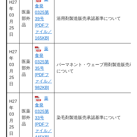
H27
食発
年
医薬
0325第
03
部外
浴用剤製造販売承認基準について
39号
月
品
[PDFフ
25
ァイル／
日
165KB]
薬
H27
食発
年
医薬
0325第
03
パーマネント・ウェーブ用剤製造販売承
部外
35号
月
について
品
[PDFフ
25
ァイル／
日
982KB]
薬
H27
食発
年
医薬
0325第
03
部外
染毛剤製造販売承認基準について
33号
月
品
[PDFフ
25
ァイル／
日
445KB]