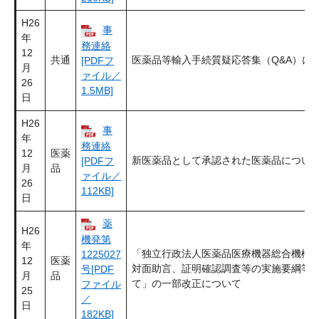
H26
事
年
務連絡
12
共通
医薬品等輸入手続質疑応答集（Q&A）に
[PDFフ
月
ァイル／
26
1.5MB]
日
H26
事
年
務連絡
12
医薬
新医薬品として承認された医薬品につい
[PDFフ
月
品
ァイル／
26
112KB]
日
薬
H26
機発第
年
「独立行政法人医薬品医療機器総合機構
1225027
12
医薬
対面助言、証明確認調査等の実施要綱等
号[PDF
月
品
て」の一部改正について
ファイル
25
／
日
182KB]