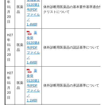
年
0120第1
01
医薬
体外診断用医薬品の基本要件基準適合性
号[PDF
月
品
クリストについて
ファイル
20
／
日
1.4MB]
薬
H27
食発
年
0120第4
01
医薬
体外診断用医薬品の認証基準について
号[PDF
月
品
ファイル
20
／
日
1.4MB]
薬
H27
食発
年
0120第1
01
医薬
体外診断用医薬品の承認基準について
号[PDF
月
品
ファイル
20
／
日
1.1MB]