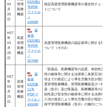
0325第1
03
管理
指定高度管理医療機器等の適合性チェッ
号[PDF
月
医療
トについて
ファイル
25
機器
／
日
140KB]
薬
H27
食発
年
高度
0325第1
03
管理
高度管理医療機器の認証基準に関する取
号[PDF
月
医療
ついて（その2）
ファイル
25
機器
／
日
207KB]
「医薬品、医療機器等の品質、有効性及
薬
性の確保等に関する法律第二条第五項か
H27
項までの規定により厚生労働大臣が指定
食発
年
高度
度管理医療機器、管理医療機器及び一般
0325第
03
管理
器（告示）及び医薬品、医療機器等の品
11号
月
医療
効性及び安全性の確保等に関する法律第
[PDFフ
25
機器
八項の規定により厚生労働大臣が指定す
ァイル／
日
保守管理医療機器（告示）の施行につい
491KB]