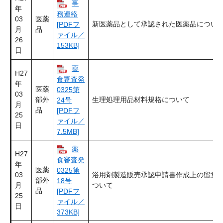
事
年
務連絡
03
医薬
新医薬品として承認された医薬品につい
[PDFフ
月
品
ァイル／
26
153KB]
日
薬
H27
食審査発
年
医薬
0325第
03
部外
生理処理用品材料規格について
24号
月
品
[PDFフ
25
ァイル／
日
7.5MB]
薬
H27
食審査発
年
医薬
0325第
03
浴用剤製造販売承認申請書作成上の留意
部外
18号
月
ついて
品
[PDFフ
25
ァイル／
日
373KB]