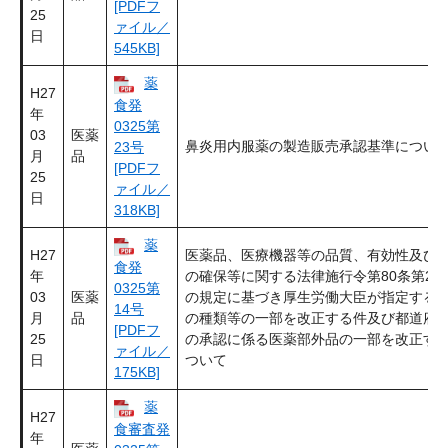
[PDFフ
25
ァイル／
日
545KB]
薬
H27
食発
年
0325第
03
医薬
鼻炎用内服薬の製造販売承認基準につい
23号
月
品
[PDFフ
25
ァイル／
日
318KB]
薬
H27
医薬品、医療機器等の品質、有効性及び
食発
年
の確保等に関する法律施行令第80条第2項
0325第
03
医薬
の規定に基づき厚生労働大臣が指定する
14号
月
品
の種類等の一部を改正する件及び都道府
[PDFフ
25
の承認に係る医薬部外品の一部を改正す
ァイル／
日
ついて
175KB]
薬
H27
食審査発
年