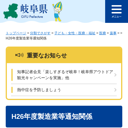
ペ
メ
このページの本文へ
ー
ニ
メ
ジ
ュ
ニ
の
ー
ュ
先
を
ー
頭
飛
トップページ
>
分類でさがす
>
子ども・女性・医療・福祉
>
医療
>
薬事
>
>
H26年度製造業等通知関係
で
ば
す
し
。
て
重要なお知らせ
本
文
へ
知事記者会見「楽しすぎるぞ岐阜！岐阜県アウトドア
観光キャンペーンを実施」他
熱中症を予防しましょう
本
文
H26年度製造業等通知関係