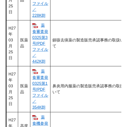
月
品
ファイル
25
／
日
228KB]
薬
H27
食審査発
年
0325第3
03
医薬
鎮咳去痰薬の製造販売承認事務の取扱い
号[PDF
月
品
て
ファイル
25
／
日
442KB]
薬
H27
食審査発
年
0325第1
03
医薬
鼻炎用内服薬の製造販売承認事務の取扱
号[PDF
月
品
いて
ファイル
25
／
日
354KB]
薬
H27
食機参発
年
高度