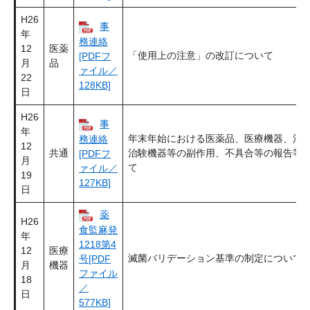
H26
事
年
務連絡
12
医薬
「使用上の注意」の改訂について
[PDFフ
月
品
ァイル／
22
128KB]
日
H26
事
年
年末年始における医薬品、医療機器、治
務連絡
12
共通
治験機器等の副作用、不具合等の報告等
[PDFフ
月
て
ァイル／
19
127KB]
日
薬
H26
食監麻発
年
1218第4
12
医療
滅菌バリデーション基準の制定について
号[PDF
月
機器
ファイル
18
／
日
577KB]