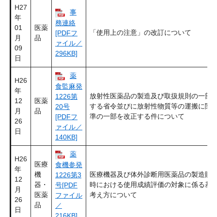
H27
事
年
務連絡
01
医薬
「使用上の注意」の改訂について
[PDFフ
月
品
ァイル／
09
296KB]
日
薬
H26
食監麻発
年
放射性医薬品の製造及び取扱規則の一部
1226第
12
医薬
する省令並びに放射性物質等の運搬に関
20号
月
品
準の一部を改正する件について
[PDFフ
26
ァイル／
日
140KB]
薬
H26
医療
食機参発
年
機
医療機器及び体外診断用医薬品の製造販
1226第3
12
器・
時における使用成績評価の対象に係る基
号[PDF
月
医薬
考え方について
ファイル
26
品
／
日
216KB]