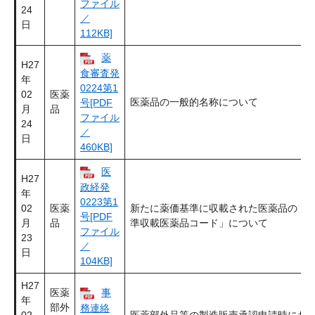
ファイル
24
／
日
112KB]
薬
H27
食審査発
年
0224第1
02
医薬
医薬品の一般的名称について
号[PDF
月
品
ファイル
24
／
日
460KB]
医
H27
政経発
年
0223第1
02
医薬
新たに薬価基準に収載された医薬品の「
号[PDF
月
品
準収載医薬品コード」について
ファイル
23
／
日
104KB]
H27
医薬
事
年
部外
務連絡