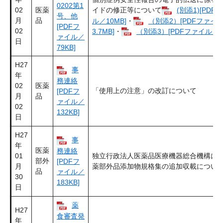
0202第1
02
医薬
イドの修正等について
(別添1)[PDF
号、他
月
品
ル／10MB]
・
（別添2）[PDFファイ
[PDFフ
02
3.7MB]
・
（別添3）[PDFファイル／8.
ァイル／
日
79KB]
H27
事
年
務連絡
02
医薬
「使用上の注意」の改訂について
[PDFフ
月
品
ァイル／
02
132KB]
日
H27
事
年
医薬
務連絡
01
独立行政法人医薬品医療機器総合機構に
部外
[PDFフ
月
薬部外品添加物規格集の追加収載につい
品
ァイル／
30
183KB]
日
薬
H27
食審査発
年