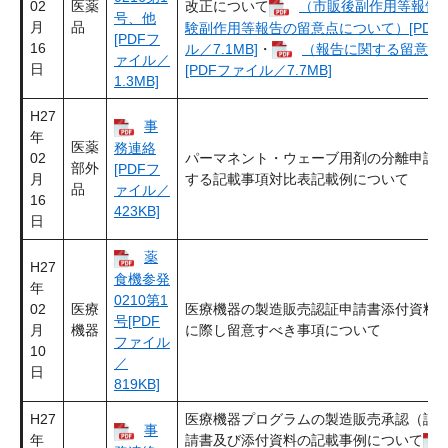
02
医薬
改正について
（市販後副作用等報告
号、他
月
品
験副作用等報告の留意点について）[PDF
[PDFフ
16
ル／7.1MB]
・
（報告に関する留意事
ァイル／
日
[PDFファイル／7.7MB]
1.3MB]
H27
事
年
医薬
務連絡
02
パーマネント・ウェーブ用剤の分離申請
部外
[PDFフ
月
する記載事項対比表記載例について
品
ァイル／
16
423KB]
日
薬
H27
食機参発
年
0210第1
02
医療
医療機器の製造販売認証申請書添付資料
号[PDF
月
機器
に際し留意すべき事項について
ファイル
10
／
日
819KB]
H27
医療機器プログラムの製造販売承認（認
事
年
請書及び添付資料の記載事例について