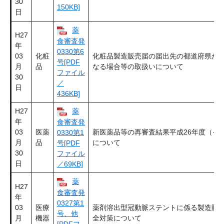
30
150KB]
日
薬
H27
食審査発
年
0330第6
03
化粧
化粧品製造販売届の届出先の都道府県が
号[PDF
月
品
なる場合等の取扱いについて
ファイル
30
／
日
436KB]
H27
薬
年
食審査発
03
医薬
新医薬品等の再審査結果平成26年度（そ
0330第1
月
品
について
号[PDF
30
ファイル
日
／69KB]
薬
H27
食審査発
年
0327第1
03
医療
薬剤溶出型冠動脈ステントに係る製造販
号、他
月
機器
全対策について
[PDFフ