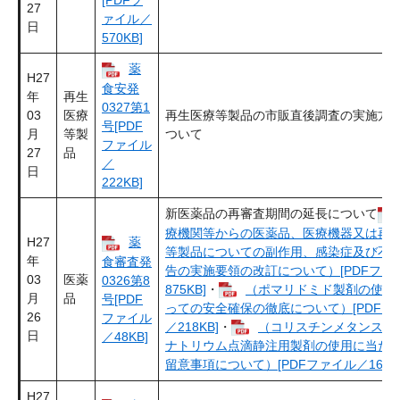
27
ァイル／
日
570KB]
薬
H27
食安発
年
再生
0327第1
03
医療
再生医療等製品の市販直後調査の実施方
号[PDF
月
等製
ついて
ファイル
27
品
／
日
222KB]
新医薬品の再審査期間の延長について
療機関等からの医薬品、医療機器又は再
H27
薬
等製品についての副作用、感染症及び不
年
食審査発
告の実施要領の改訂について）[PDFファ
03
医薬
0326第8
875KB]
・
（ポマリドミド製剤の使用
月
品
号[PDF
っての安全確保の徹底について）[PDFフ
26
ファイル
／218KB]
・
（コリスチンメタンスル
日
／48KB]
ナトリウム点滴静注用製剤の使用に当た
留意事項について）[PDFファイル／165KB
H27