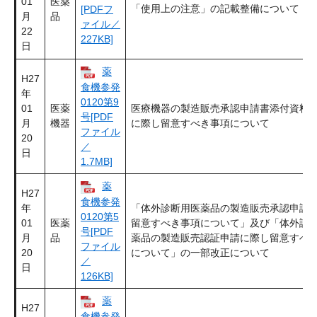
01
医薬
「使用上の注意」の記載整備について
[PDFフ
月
品
ァイル／
22
227KB]
日
薬
H27
食機参発
年
0120第9
01
医薬
医療機器の製造販売承認申請書添付資料
号[PDF
月
機器
に際し留意すべき事項について
ファイル
20
／
日
1.7MB]
薬
H27
食機参発
年
「体外診断用医薬品の製造販売承認申請
0120第5
01
医薬
留意すべき事項について」及び「体外診
号[PDF
月
品
薬品の製造販売認証申請に際し留意すべ
ファイル
20
について」の一部改正について
／
日
126KB]
薬
H27
食機参発