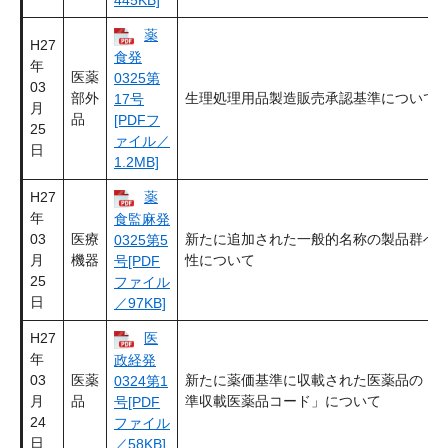
薬
H27
食発
年
医薬
0325第
03
部外
生理処理用品製造販売承認基準について
17号
月
品
[PDFフ
25
ァイル／
日
1.2MB]
H27
薬
年
食監麻発
03
医療
新たに追加された一般的名称の製品群へ
0325第5
月
機器
性について
号[PDF
25
ファイル
日
／97KB]
H27
医
年
政経発
03
医薬
新たに薬価基準に収載された医薬品の「
0324第1
月
品
準収載医薬品コード」について
号[PDF
24
ファイル
日
／58KB]