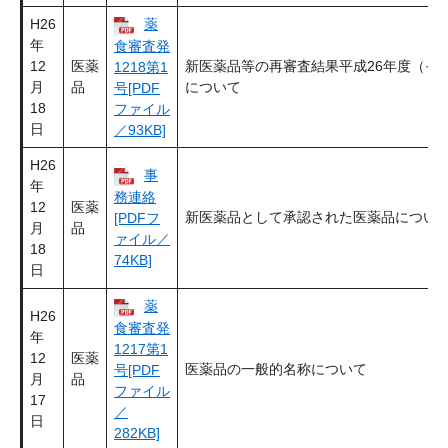
H26
薬
年
食審査発
12
医薬
新医薬品等の再審査結果平成26年度（そ
1218第1
月
品
について
号[PDF
18
ファイル
日
／93KB]
H26
事
年
務連絡
12
医薬
新医薬品として承認された医薬品につい
[PDFフ
月
品
ァイル／
18
74KB]
日
薬
H26
食審査発
年
1217第1
12
医薬
医薬品の一般的名称について
号[PDF
月
品
ファイル
17
／
日
282KB]