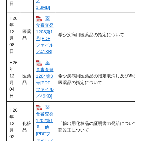
／
日
1.3MB]
H26
薬
年
食審査発
12
医薬
1208第1
希少疾病用医薬品の指定について
月
品
号[PDF
08
ファイル
日
／41KB]
H26
薬
年
食審査発
12
医薬
希少疾病用医薬品の指定取消し及び希少
1204第3
月
品
医薬品の指定について
号[PDF
04
ファイル
日
／49KB]
薬
H26
食審査発
年
1202第1
12
化粧
「輸出用化粧品の証明書の発給について
号、他
月
品
部改正について
[PDFフ
02
ァイル／