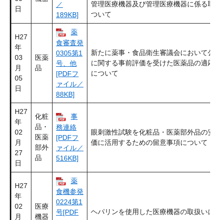
管理医療機器及び管理医療機器に係る取
／
日
ついて
189KB]
薬
H27
食審査発
年
新たに薬事・食品衛生審議会において公
0305第1
03
医薬
に関する事前評価を受けた医薬品の適応
号、他
月
品
について
[PDFフ
05
ァイル／
日
88KB]
H27
化粧
事
年
品・
務連絡
02
眼刺激性試験を化粧品・医薬部外品の安
医薬
[PDFフ
月
価に活用するための留意事項について
部外
ァイル／
27
品
516KB]
日
薬
H27
食機参発
年
0224第1
02
医療
ヘパリンを使用した医療機器の取扱いに
号[PDF
月
機器