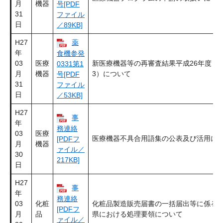
月
機器
号[PDF
31
ファイル
日
／89KB]
H27
薬
年
食機参発
03
医療
新医療機器等の再審査結果平成26年度（
0331第1
月
機器
3）について
号[PDF
31
ファイル
日
／53KB]
H27
事
年
務連絡
03
医療
医療機器不具合用語集の公表及び活用に
[PDFフ
月
機器
ァイル／
30
217KB]
日
H27
事
年
務連絡
03
化粧
化粧品製造販売届書の一括届出等に係る
[PDFフ
月
品
県における処理要領について
ァイル／