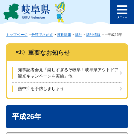
ペ
メ
このページの本文へ
ー
ニ
メ
ジ
ュ
ニ
の
ー
ュ
先
を
ー
頭
飛
トップページ
>
分類でさがす
>
県政情報
>
統計
>
統計情報
>
>
平成26年
で
ば
す
し
重要なお知らせ
。
て
本
文
知事記者会見「楽しすぎるぞ岐阜！岐阜県アウトドア
へ
観光キャンペーンを実施」他
熱中症を予防しましょう
本
文
平成26年