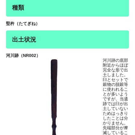
種類
堅杵（たてぎね）
出土状況
河川跡（NR002）
河川跡の底部
附近からほぼ
完全な形で出
土しました。
臼とセットで
穀物の脱穀等
に使われるこ
とが多いよう
ですが、当遺
跡では臼が出
土していない
ためはっきり
したことは分
かりません。
先端部分が摩
滅しているこ