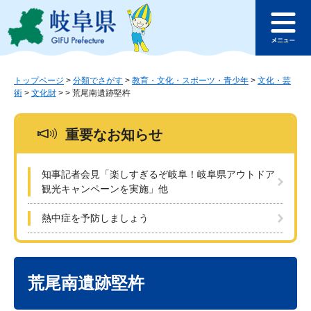
ペ
メ
このページの本文へ
ー
ニ
メ
ジ
ュ
ニ
の
ー
ュ
先
を
ー
頭
飛
トップページ
>
分類でさがす
>
教育・文化・スポーツ・青少年
>
文化・芸
術
>
文化財
>
>
荒尾南遺跡堅杵
で
ば
す
し
。
て
重要なお知らせ
本
文
へ
知事記者会見「楽しすぎるぞ岐阜！岐阜県アウトドア
観光キャンペーンを実施」他
熱中症を予防しましょう
本
文
荒尾南遺跡堅杵