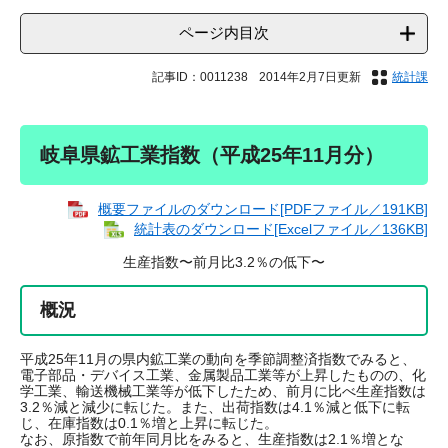
ページ内目次
記事ID：0011238
2014年2月7日更新
統計課
岐阜県鉱工業指数（平成25年11月分）
概要ファイルのダウンロード[PDFファイル／191KB]
統計表のダウンロード[Excelファイル／136KB]
生産指数〜前月比3.2％の低下〜
概況
平成25年11月の県内鉱工業の動向を季節調整済指数でみると、
電子部品・デバイス工業、金属製品工業等が上昇したものの、化
学工業、輸送機械工業等が低下したため、前月に比べ生産指数は
3.2％減と減少に転じた。また、出荷指数は4.1％減と低下に転
じ、在庫指数は0.1％増と上昇に転じた。
なお、原指数で前年同月比をみると、生産指数は2.1％増とな