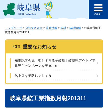
ペ
メ
このページの本文へ
ー
ニ
メ
ジ
ュ
ニ
の
ー
ュ
先
を
ー
頭
飛
トップページ
>
分類でさがす
>
県政情報
>
統計
>
統計情報
>
>
岐阜県鉱工
業指数月報201311
で
ば
す
し
。
て
重要なお知らせ
本
文
へ
知事記者会見「楽しすぎるぞ岐阜！岐阜県アウトドア
観光キャンペーンを実施」他
熱中症を予防しましょう
本
文
岐阜県鉱工業指数月報201311