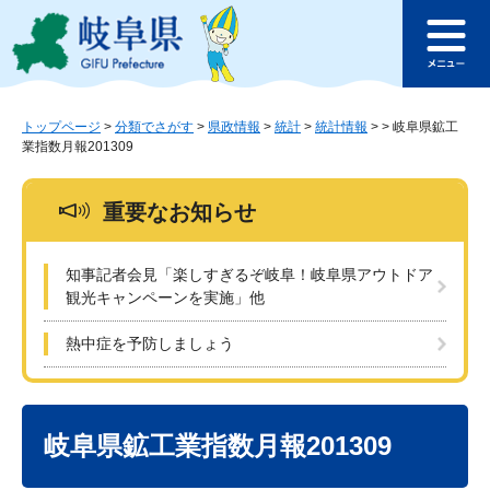
ペ
メ
このページの本文へ
ー
ニ
メ
ジ
ュ
ニ
の
ー
ュ
先
を
ー
頭
飛
トップページ
>
分類でさがす
>
県政情報
>
統計
>
統計情報
>
>
岐阜県鉱工
業指数月報201309
で
ば
す
し
。
て
重要なお知らせ
本
文
へ
知事記者会見「楽しすぎるぞ岐阜！岐阜県アウトドア
観光キャンペーンを実施」他
熱中症を予防しましょう
本
文
岐阜県鉱工業指数月報201309