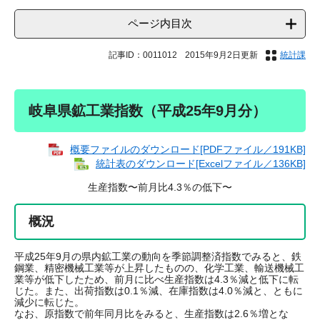
ページ内目次
記事ID：0011012
2015年9月2日更新
統計課
岐阜県鉱工業指数（平成25年9月分）
概要ファイルのダウンロード[PDFファイル／191KB]
統計表のダウンロード[Excelファイル／136KB]
生産指数〜前月比4.3％の低下〜
概況
平成25年9月の県内鉱工業の動向を季節調整済指数でみると、鉄
鋼業、精密機械工業等が上昇したものの、化学工業、輸送機械工
業等が低下したため、前月に比べ生産指数は4.3％減と低下に転
じた。また、出荷指数は0.1％減、在庫指数は4.0％減と、ともに
減少に転じた。
なお、原指数で前年同月比をみると、生産指数は2.6％増とな