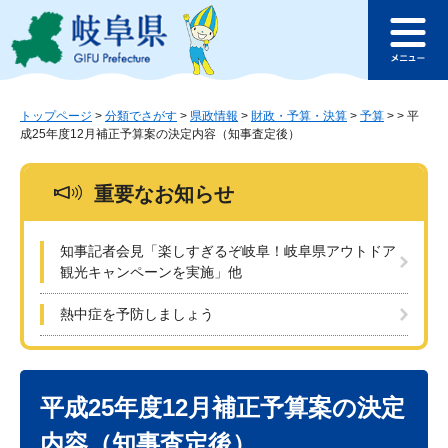
ペ
メ
このページの本文へ
ー
ニ
メ
ジ
ュ
ニ
の
ー
ュ
先
を
ー
頭
飛
トップページ
>
分類でさがす
>
県政情報
>
財政・予算・決算
>
予算
>
>
平
成25年度12月補正予算案の決定内容（知事査定後）
で
ば
す
し
。
て
重要なお知らせ
本
文
へ
知事記者会見「楽しすぎるぞ岐阜！岐阜県アウトドア
観光キャンペーンを実施」他
熱中症を予防しましょう
本
文
平成25年度12月補正予算案の決定
内容（知事査定後）