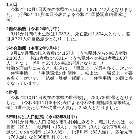
1人口
令和2年10月1日現在の本県の人口は、1,978,742人となりまし
た。（令和3年11月30日公表による令和2年国勢調査結果確定
値）
2自然動態（令和2年9
月中）
9月1か月間の出生数は1,083人、死亡数は1,804人となり、差
引き721人の自然減少となりました。
3社会動態（令和2年9
月中）
9月1か月間の転入者数は4,157人（うち県外からの転入者数
2,103人）、転出者数は4,691人（うち県外への転出者数2,637
人）となり、差引き534人の転出超過となりました。
移動を理由別にみると、転入は、「職業上」が最も多く、次いで
「住宅事情」、「生活環境の利便性」、転出は、「職業上」が最
も多く、次いで、「結婚・離婚・縁組」、「住宅事情」の順に多
くなっています。
4世帯
令和2年10月1日現在の本県の世帯数は、780,730世帯となりま
した。（令和3年11月30日公表による令和2年国勢調査結果確定
値）1世帯あたりの平均世帯人員は、2.53人となりました。
5市町村別人口動態（令和2年9月中）
9月1か月間の人口増減を市町村別にみると、増加したのは、羽
島市（20人）、岐南町（15人）、瑞浪市（9人）など6市町村、
減少したのは関市（149人減）、中津川市（82人減）、多治見市
（76人減）など36市町村でした。