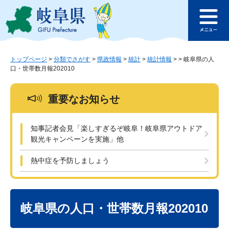
ペ
メ
このページの本文へ
ー
ニ
メ
ジ
ュ
ニ
の
ー
ュ
先
を
ー
頭
飛
トップページ
>
分類でさがす
>
県政情報
>
統計
>
統計情報
>
>
岐阜県の人
口・世帯数月報202010
で
ば
す
し
。
て
重要なお知らせ
本
文
へ
知事記者会見「楽しすぎるぞ岐阜！岐阜県アウトドア
観光キャンペーンを実施」他
熱中症を予防しましょう
本
文
岐阜県の人口・世帯数月報202010