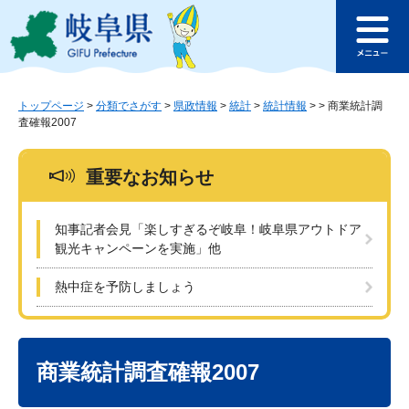
ペ
メ
このページの本文へ
ー
ニ
メ
ジ
ュ
ニ
の
ー
ュ
先
を
ー
頭
飛
トップページ
>
分類でさがす
>
県政情報
>
統計
>
統計情報
>
>
商業統計調
査確報2007
で
ば
す
し
。
て
重要なお知らせ
本
文
へ
知事記者会見「楽しすぎるぞ岐阜！岐阜県アウトドア
観光キャンペーンを実施」他
熱中症を予防しましょう
本
文
商業統計調査確報2007