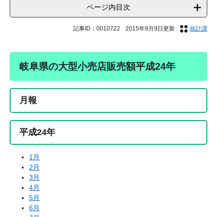
ページ内目次
記事ID：0010722
2015年9月9日更新
統計課
岐阜県の大型小売店販売額平成24年
月報
平成24年
1月
2月
3月
4月
5月
6月