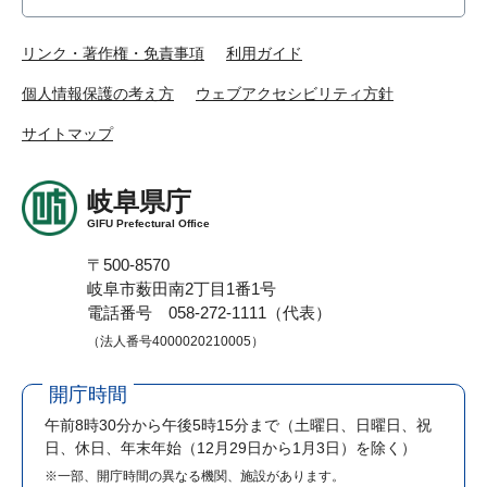
リンク・著作権・免責事項
利用ガイド
個人情報保護の考え方
ウェブアクセシビリティ方針
サイトマップ
岐阜県庁
GIFU Prefectural Office
〒500-8570
岐阜市薮田南2丁目1番1号
電話番号 058-272-1111（代表）
（法人番号4000020210005）
開庁時間
午前8時30分から午後5時15分まで
（土曜日、日曜日、祝
日、休日、年末年始（12月29日から1月3日）を除く）
※一部、開庁時間の異なる機関、施設があります。