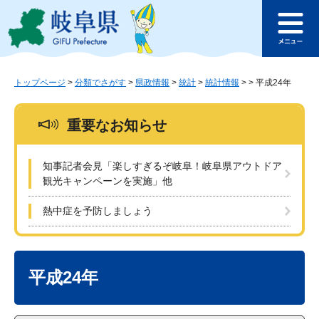
ペ
メ
このページの本文へ
ー
ニ
メ
ジ
ュ
ニ
の
ー
ュ
先
を
ー
頭
飛
トップページ
>
分類でさがす
>
県政情報
>
統計
>
統計情報
>
>
平成24年
で
ば
す
し
重要なお知らせ
。
て
本
文
知事記者会見「楽しすぎるぞ岐阜！岐阜県アウトドア
へ
観光キャンペーンを実施」他
熱中症を予防しましょう
本
文
平成24年