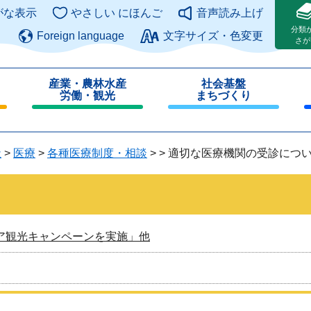
このページの本文へ
がな表示
やさしい にほんご
音声読み上げ
分類
Foreign language
文字サイズ・色変更
さが
産業・農林水産
社会基盤
労働・観光
まちづくり
閉
閉
じ
じ
る
る
祉
>
医療
>
各種医療制度・相談
>
>
適切な医療機関の受診につ
ア観光キャンペーンを実施」他