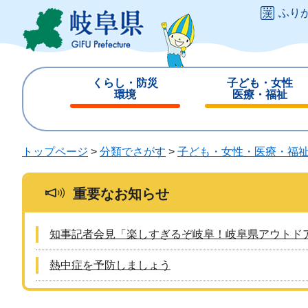
ペ
メ
ふり
ー
ニ
ジ
ュ
の
ー
先
を
くらし・防災
子ども・女性
頭
飛
環境
医療・福祉
で
ば
閉
閉
す
し
じ
じ
。
て
る
る
トップページ
>
分類でさがす
>
子ども・女性・医療・福
本
文
へ
重要なお知らせ
知事記者会見「楽しすぎるぞ岐阜！岐阜県アウトド
熱中症を予防しましょう