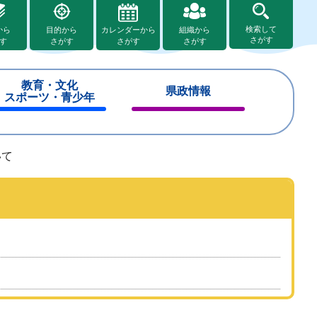
検索して
から
目的から
カレンダーから
組織から
さがす
す
さがす
さがす
さがす
教育・文化
県政情報
スポーツ・青少年
閉
閉
じ
じ
る
る
いて