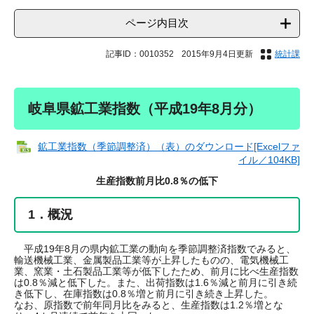
ページ内目次
記事ID：0010352
2015年9月4日更新
統計課
岐阜県鉱工業指数（平成19年8月分）
鉱工業指数（季節調整済）（表）のダウンロード[Excelファ
イル／104KB]
生産指数前月比0.8％の低下
1．概況
平成19年8月の県内鉱工業の動向を季節調整済指数でみると、
輸送機械工業、金属製品工業等が上昇したものの、電気機械工
業、窯業・土石製品工業等が低下したため、前月に比べ生産指数
は0.8％減と低下した。また、出荷指数は1.6％減と前月に引き続
き低下し、在庫指数は0.8％増と前月に引き続き上昇した。
なお、原指数で前年同月比をみると、生産指数は1.2％増とな