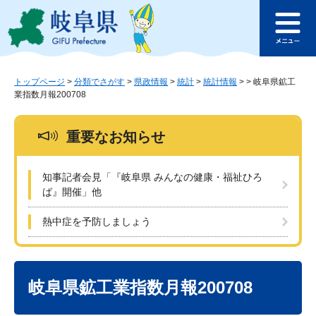
ペ
メ
このページの本文へ
ー
ニ
メ
ジ
ュ
ニ
の
ー
ュ
先
を
ー
頭
飛
トップページ
>
分類でさがす
>
県政情報
>
統計
>
統計情報
>
>
岐阜県鉱工
業指数月報200708
で
ば
す
し
。
て
重要なお知らせ
本
文
へ
知事記者会見「『岐阜県 みんなの健康・福祉ひろ
ば』開催」他
熱中症を予防しましょう
本
文
岐阜県鉱工業指数月報200708