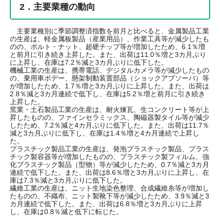
2．主要業種の動向
主要業種別に季節調整済指数を前月と比べると、金属製品工業
の生産は、軽金属板製品（産業用品）、作業工具等が減少したも
のの、ボルト・ナット、超硬チップ等が増加したため、6.1％増
と前月に引き続き上昇した。また、出荷は11.0％増と3カ月ぶり
に上昇し、在庫は7.2％減と3カ月ぶりに低下した。
機械工業の生産は、携帯電話、デジタルカメラ等が減少したもの
の、乗用車ボデー、懸架制動装置部品（ショックアブソーバ）等
が増加したため、1.7％増と3カ月ぶりに上昇した。また、出荷は
2.8％減と3カ月連続で低下し、在庫は5.2％増と前月に引き続き
上昇した。
窯業・土石製品工業の生産は、耐火煉瓦、生コンクリート等が上
昇したものの、ファインセラミックス、陶磁器製タイル等が減少
したため、7.2％減と4カ月ぶりに低下した。また、出荷は11.7％
減と3カ月ぶりに低下し、在庫は1.4％増と4カ月連続で上昇し
た。
プラスチック製品工業の生産は、発泡プラスチック製品、プラス
チック製容器等が増加したものの、プラスチック製フィルム、強
化プラスチック製品（型物）等が減少したため、0.7％減と3カ月
連続で低下した。また、出荷は8.6％増と3カ月ぶりに上昇し、在
庫は7.3％減と3カ月ぶりに低下した。
繊維工業の生産は、ニット生地染色整理、合成繊維糸等が増加し
たものの、不織布、ニット製靴下等が減少したため、3.9％減と3
カ月連続で低下した。また、出荷は6.8％増と3カ月ぶりに上昇
し、在庫は0.8％減と低下に転じた。