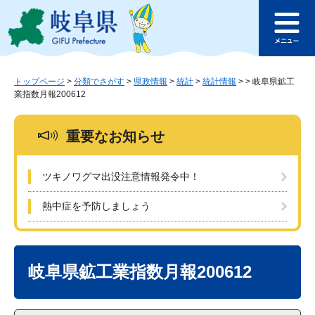
ペ
メ
このページの本文へ
ー
ニ
メ
ジ
ュ
ニ
の
ー
ュ
先
を
ー
頭
飛
トップページ
>
分類でさがす
>
県政情報
>
統計
>
統計情報
>
>
岐阜県鉱工
業指数月報200612
で
ば
す
し
。
て
重要なお知らせ
本
文
へ
ツキノワグマ出没注意情報発令中！
熱中症を予防しましょう
本
文
岐阜県鉱工業指数月報200612