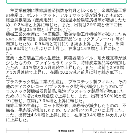
主要業種別に季節調整済指数を前月と比べると、金属製品工業
の生産は、ボルト・ナット、アルミサッシ等が減少したものの、
軽金属板製品（産業用品）、石油温水給湯暖房機等が増加したた
め、0.2％増と上昇に転じた。また、出荷は2.9％減と低下に転
じ、在庫は0.5％増と上昇に転じた。
機械工業の生産は、油圧機器、数値制御工作機械等が減少したも
のの、携帯電話、懸架制動装置部品(ショックアブソーバ）等が
増加したため、0.9％増と前月に引き続き上昇した。また、出荷
は6.9％増と4カ月ぶりに上昇し、在庫は1.6％増と上昇に転じ
た。
窯業・土石製品工業の生産は、陶磁器製タイル、耐火煉瓦等が減
少したものの、ファインセラミックス、特殊炭素製品等が増加し
たため、3.1％増と3カ月連続で上昇した。また、出荷も2.9％増
と3カ月連続で上昇し、在庫は0.2％減と前月に引き続き低下し
た。
プラスチック製品工業の生産は、プラスチック製フィルム、その
他のディスクレコード(プラスチック製)等が減少したものの､プ
ラスチック製機械器具部品､発泡プラスチック製品等が増加した
ため､3.1％増と4カ月連続で上昇した。また、出荷は5.0％減と低
下に転じ、在庫は7.3％増と上昇に転じた。
繊維工業の生産は、ニット製外衣、綿糸等が減少したものの、不
織布、毛糸等が増加したため、5.7％増と4カ月ぶりに上昇した。
また、出荷は4.6％増と上昇に転じ、在庫は0.4％増と14カ月ぶり
に上昇した。