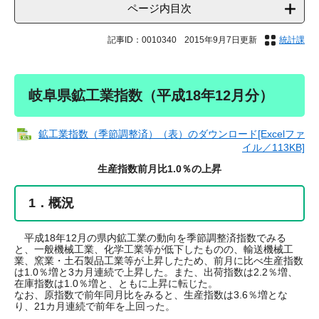
ページ内目次
記事ID：0010340
2015年9月7日更新
統計課
岐阜県鉱工業指数（平成18年12月分）
鉱工業指数（季節調整済）（表）のダウンロード[Excelファ
イル／113KB]
生産指数前月比1.0％の上昇
1．概況
平成18年12月の県内鉱工業の動向を季節調整済指数でみる
と、一般機械工業、化学工業等が低下したものの、輸送機械工
業、窯業・土石製品工業等が上昇したため、前月に比べ生産指数
は1.0％増と3カ月連続で上昇した。また、出荷指数は2.2％増、
在庫指数は1.0％増と、ともに上昇に転じた。
なお、原指数で前年同月比をみると、生産指数は3.6％増とな
り、21カ月連続で前年を上回った。