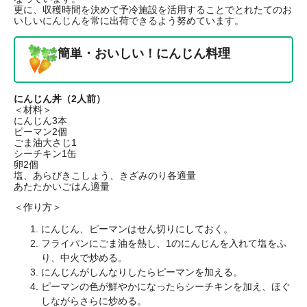
更に、収穫時間を決めて予冷施設を活用することでとれたてのお
いしいにんじんを常に出荷できるよう努めています。
簡単・おいしい！にんじん料理
にんじん丼（2人前）
＜材料＞
にんじん3本
ピーマン2個
ごま油大さじ1
シーチキン1缶
卵2個
塩、あらびきこしょう、きざみのり各適量
あたたかいごはん適量
＜作り方＞
にんじん、ピーマンはせん切りにしておく。
フライパンにごま油を熱し、1のにんじんを入れて塩をふ
り、中火で炒める。
にんじんがしんなりしたらピーマンを加える。
ピーマンの色が鮮やかになったらシーチキンを加え、ほぐ
しながらさらに炒める。