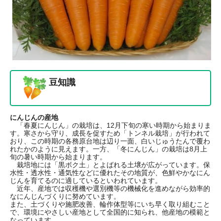
豆知識
にんじんの産地
「春夏にんじん」の栽培は、12月下旬の寒い時期から始まりま
す。寒さから守り、成長を促すため「トンネル栽培」が行われて
おり、この時期の各務原台地は辺り一面、白いじゅうたんで覆わ
れたかのように見えます。一方、「冬にんじん」の栽培は8月上
旬の暑い時期から始まります。
栽培地には「黒ボク土」とよばれる土壌が広がっています。保
水性・透水性・通気性などに優れたその地質が、色鮮やかなにん
じんを育てるのに適しているといわれています。
近年、産地では収穫機や選別機等の機械化を進めながら効率的
なにんじんづくりに努めています。
また、土づくりや施肥改善、輪作体型等にいち早く取り組むこと
で、環境にやさしい産地として全国的に知られ、他産地の模範と
なっています。