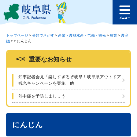
ペ
メ
このページの本文へ
ー
ニ
メ
ジ
ュ
ニ
の
ー
ュ
先
を
ー
頭
飛
トップページ
>
分類でさがす
>
産業・農林水産・労働・観光
>
農業
>
農産
物
>
>
にんじん
で
ば
す
し
。
て
重要なお知らせ
本
文
へ
知事記者会見「楽しすぎるぞ岐阜！岐阜県アウトドア
観光キャンペーンを実施」他
熱中症を予防しましょう
本
文
にんじん