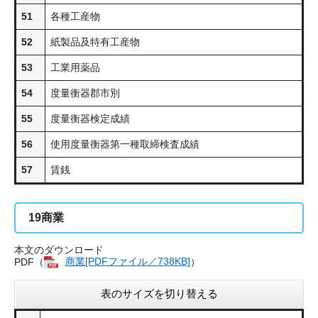
51
各種工産物
52
紙製品及特有工産物
53
工業用薬品
54
度量衡器郡市別
55
度量衡器検定成績
56
使用度量衡器第一種取締検査成績
57
賃銭
19
商業
本文のダウンロード
PDF（
商業[PDFファイル／738KB]
）
表のサイズを切り替える