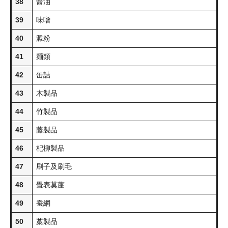
38
醤油
39
味噌
40
澱粉
41
麺類
42
缶詰
43
木製品
44
竹製品
45
藤製品
46
杞柳製品
47
刷子及刷毛
48
畳表茣蓙
49
蚕網
50
藁製品