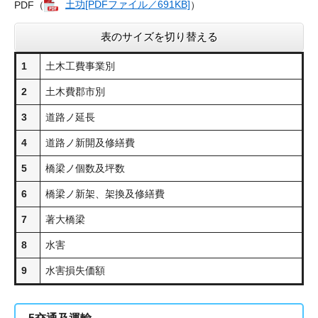
PDF（
土功[PDFファイル／691KB]
）
表のサイズを切り替える
1
土木工費事業別
2
土木費郡市別
3
道路ノ延長
4
道路ノ新開及修繕費
5
橋梁ノ個数及坪数
6
橋梁ノ新架、架換及修繕費
7
著大橋梁
8
水害
9
水害損失価額