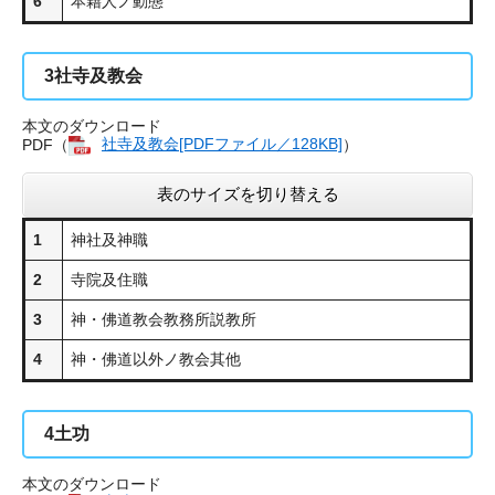
6
本籍人ノ動態
3
社寺及教会
本文のダウンロード
PDF（
社寺及教会[PDFファイル／128KB]
）
表のサイズを切り替える
1
神社及神職
2
寺院及住職
3
神・佛道教会教務所説教所
4
神・佛道以外ノ教会其他
4
土功
本文のダウンロード