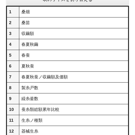
1
桑畑
2
桑苗
3
収繭額
4
春夏秋繭
5
春蚕
6
夏秋蚕
7
春夏秋蚕ノ収繭額及価額
8
製糸戸数
9
繰糸釜数
10
蚕糸類総額累年比較
11
生糸ノ種類
12
器械生糸