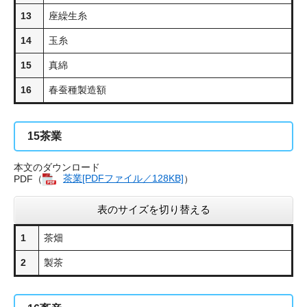
13
座繰生糸
14
玉糸
15
真綿
16
春蚕種製造額
15
茶業
本文のダウンロード
PDF（
茶業[PDFファイル／128KB]
）
表のサイズを切り替える
1
茶畑
2
製茶