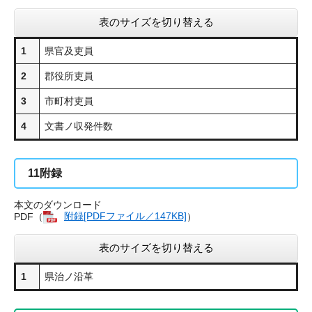
表のサイズを切り替える
1
県官及吏員
2
郡役所吏員
3
市町村吏員
4
文書ノ収発件数
11
附録
本文のダウンロード
PDF（
附録[PDFファイル／147KB]
）
表のサイズを切り替える
1
県治ノ沿革