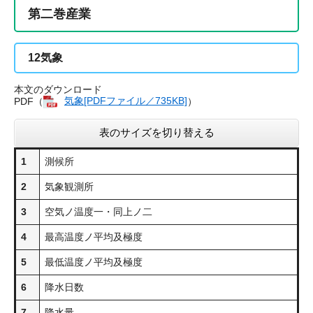
第二巻産業
12
気象
本文のダウンロード
PDF（
気象[PDFファイル／735KB]
）
表のサイズを切り替える
1
測候所
2
気象観測所
3
空気ノ温度一・同上ノ二
4
最高温度ノ平均及極度
5
最低温度ノ平均及極度
6
降水日数
7
降水量