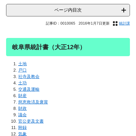
ページ内目次
記事ID：0010065
2016年1月7日更新
統計課
岐阜県統計書（大正12年）
土地
戸口
社寺及教会
土功
交通及運輸
財産
慈恵救済及褒賞
財政
議会
官公吏及文書
附録
気象