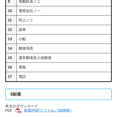
9
電氣軌道ノニ
10
電燈会社ノ一
11
同上ノニ
12
諸車
13
小船
14
郵便局所
15
通常郵便及小包郵便
16
電報
17
電話
6
財産
本文のダウンロード
PDF（
財産[PDFファイル／589KB]
）