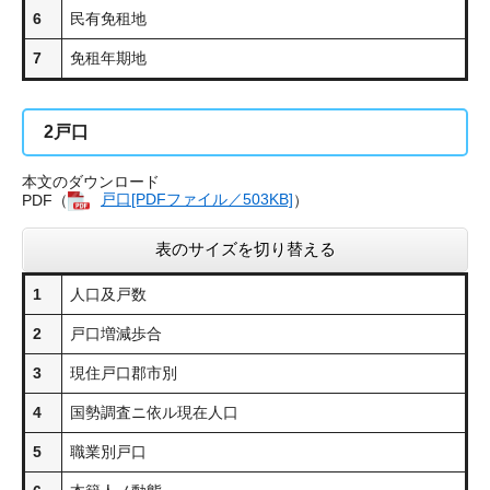
6
民有免租地
7
免租年期地
2
戸口
本文のダウンロード
PDF（
戸口[PDFファイル／503KB]
）
表のサイズを切り替える
1
人口及戸数
2
戸口増減歩合
3
現住戸口郡市別
4
国勢調査ニ依ル現在人口
5
職業別戸口