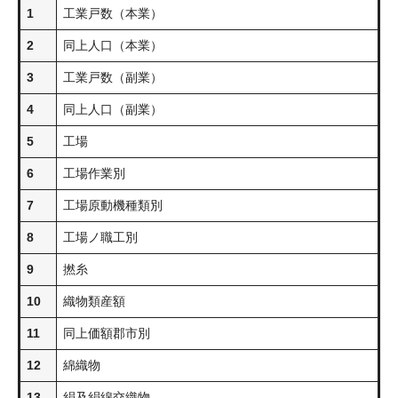
1
工業戸数（本業）
2
同上人口（本業）
3
工業戸数（副業）
4
同上人口（副業）
5
工場
6
工場作業別
7
工場原動機種類別
8
工場ノ職工別
9
撚糸
10
織物類産額
11
同上価額郡市別
12
綿織物
13
絹及絹綿交織物