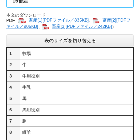
16
畜産
本文のダウンロード
PDF（
畜産[1][PDFファイル／835KB]
、
畜産[2][PDFフ
ァイル／905KB]
、
畜産[3][PDFファイル／242KB]
）
表のサイズを切り替える
1
牧場
2
牛
3
牛用役別
4
牛乳
5
馬
6
馬用役別
7
豚
8
緬羊