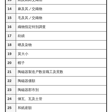
14
麻及其ノ交織物
15
毛及其ノ交織物
16
織物指定特別調査
17
紡績
18
晒及染物
19
莫大小
20
帽子
21
陶磁器製造戸数並職工及窯数
22
陶磁器価額
23
陶磁器郡市別
24
煉瓦、瓦及土管
25
和紙産額