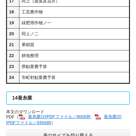
17
同上（蔬菜及花卉）
18
工芸農作物
19
緑肥用作物ノ一
20
同上ノ二
21
果樹苗
22
耕地整理
23
県勧業費予算
24
市町村勧業費予算
14
蚕糸業
本文のダウンロード
PDF（
蚕糸業[1][PDFファイル／865KB]
、
蚕糸業[2]
[PDFファイル／695KB]
）
表のサイズを切り替える