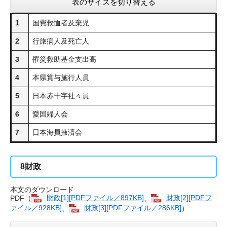
表のサイズを切り替える
1
国費救恤者及棄児
2
行旅病人及死亡人
3
罹災救助基金支出高
4
本県賞与施行人員
5
日本赤十字社々員
6
愛国婦人会
7
日本海員掖済会
8
財政
本文のダウンロード
PDF（
財政[1][PDFファイル／897KB]
、
財政[2][PDFフ
ァイル／928KB]
、
財政[3][PDFファイル／286KB]
）