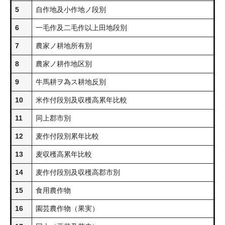
5
自作地及小作地ノ段別
6
一毛作及二毛作以上田地段別
7
農家ノ耕地所有別
8
農家ノ耕作地区別
9
牛馬耕ヲ為ス耕地反別
10
米作付段別及収穫高累年比較
11
同上郡市別
12
麦作付段別累年比較
13
麦収穫高累年比較
14
麦作付段別及収穫高郡市別
15
食用農作物
16
園芸農作物（果実）