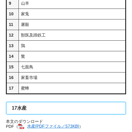
9
山羊
10
家兎
11
屠殺
12
獣医及蹄鉄工
13
鶏
14
鶩
15
七面鳥
16
家畜市場
17
蜜蜂
17
水産
本文のダウンロード
PDF（
水産[PDFファイル／573KB]
）