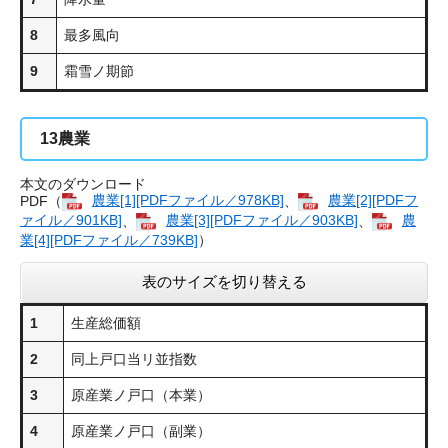
8
最多風向
9
霜雪ノ期節
13
農業
本文のダウンロード
PDF（
農業[1][PDFファイル／978KB]
、
農業[2][PDFフ
ァイル／901KB]
、
農業[3][PDFファイル／903KB]
、
農
業[4][PDFファイル／739KB]
）
表のサイズを切り替える
1
生産総価額
2
同上戸口当リ並指数
3
原産業ノ戸口（本業）
4
原産業ノ戸口（副業）