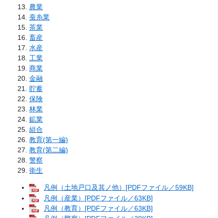
農業
蚕糸業
茶業
畜産
水産
工業
商業
金融
貯蓄
保険
林業
鉱業
組合
教育(第一編)
教育(第二編)
警察
衛生
凡例（土地戸口及其ノ他）[PDFファイル／59KB]
凡例（産業）[PDFファイル／63KB]
凡例（教育）[PDFファイル／63KB]