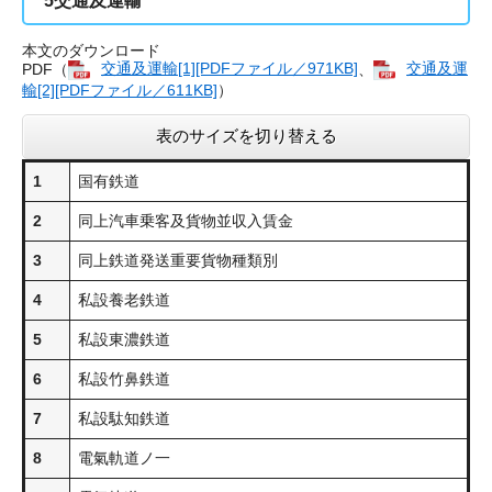
5
交通及運輸
本文のダウンロード
PDF（
交通及運輸[1][PDFファイル／971KB]
、
交通及運
輸[2][PDFファイル／611KB]
）
表のサイズを切り替える
1
国有鉄道
2
同上汽車乗客及貨物並収入賃金
3
同上鉄道発送重要貨物種類別
4
私設養老鉄道
5
私設東濃鉄道
6
私設竹鼻鉄道
7
私設駄知鉄道
8
電氣軌道ノ一