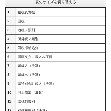
表のサイズを切り替える
1
租税及負担
2
国税
3
地租ノ類別
4
所得税ノ類別
5
国税滞納処分
6
国庫支弁ニ属スル庁費
7
県歳入（決算）
8
県歳出（決算）
9
県特別会計歳入（決算）
10
同上歳出（決算）
11
県税郡市別
12
雑種税細別（決算）