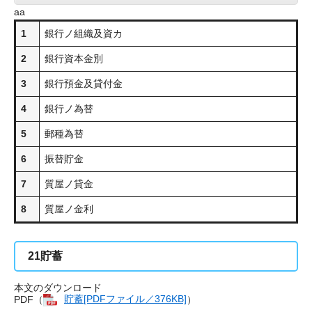
aa
1
銀行ノ組織及資カ
2
銀行資本金別
3
銀行預金及貸付金
4
銀行ノ為替
5
郵種為替
6
振替貯金
7
質屋ノ貸金
8
質屋ノ金利
21
貯蓄
本文のダウンロード
PDF（
貯蓄[PDFファイル／376KB]
）