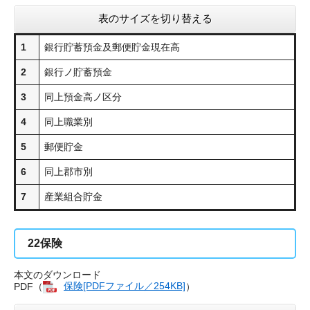
表のサイズを切り替える
1
銀行貯蓄預金及郵便貯金現在高
2
銀行ノ貯蓄預金
3
同上預金高ノ区分
4
同上職業別
5
郵便貯金
6
同上郡市別
7
産業組合貯金
22
保険
本文のダウンロード
PDF（
保険[PDFファイル／254KB]
）