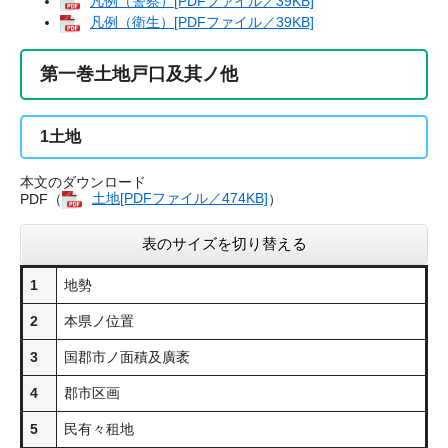
凡例（警察）[PDFファイル／39KB]
凡例（衛生）[PDFファイル／39KB]
第一巻土地戸口及其ノ他
1
土地
本文のダウンロード
PDF（
土地[PDFファイル／474KB]
）
表のサイズを切り替える
1
地勢
2
本県ノ位置
3
国郡市ノ面積及廣袤
4
郡市区画
5
民有々租地