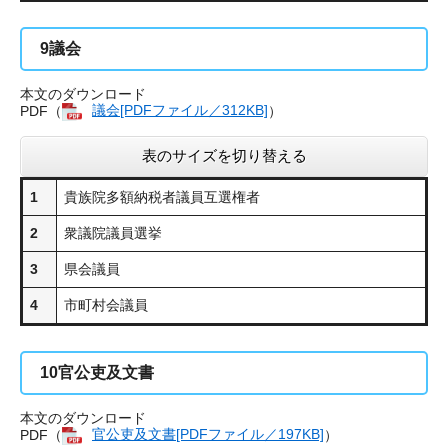
9
議会
本文のダウンロード
PDF（
議会[PDFファイル／312KB]
）
表のサイズを切り替える
1
貴族院多額納税者議員互選権者
2
衆議院議員選挙
3
県会議員
4
市町村会議員
10
官公吏及文書
本文のダウンロード
PDF（
官公吏及文書[PDFファイル／197KB]
）