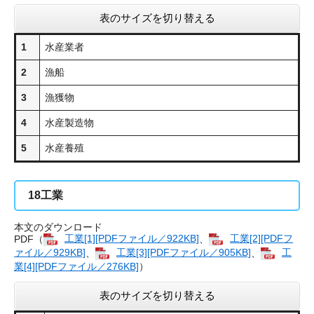
表のサイズを切り替える
1
水産業者
2
漁船
3
漁獲物
4
水産製造物
5
水産養殖
18
工業
本文のダウンロード
PDF（
工業[1][PDFファイル／922KB]
、
工業[2][PDFフ
ァイル／929KB]
、
工業[3][PDFファイル／905KB]
、
工
業[4][PDFファイル／276KB]
）
表のサイズを切り替える