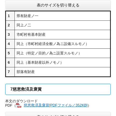
表のサイズを切り替える
1
県有財産ノ一
2
同上ノ二
3
市町村有基本財産
4
同上（市町村経済全般ノ為ニ設備スルモノ）
5
同上（特定ノ目的ノ為ニ設置スルモノ）
6
同上（基本財産以外ノモノ）
7
部落有財産
7
慈恵救済及褒賞
本文のダウンロード
PDF（
慈恵救済及褒賞[PDFファイル／352KB]
）