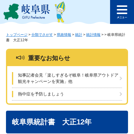
ペ
メ
このページの本文へ
ー
ニ
メ
ジ
ュ
ニ
の
ー
ュ
先
を
ー
頭
飛
トップページ
>
分類でさがす
>
県政情報
>
統計
>
統計情報
>
>
岐阜県統計
書 大正12年
で
ば
す
し
。
て
重要なお知らせ
本
文
へ
知事記者会見「楽しすぎるぞ岐阜！岐阜県アウトドア
観光キャンペーンを実施」他
熱中症を予防しましょう
本
文
岐阜県統計書 大正12年