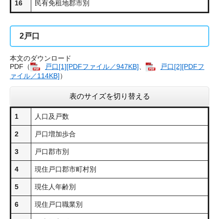
16
民有免租地郡市別
2
戸口
本文のダウンロード
PDF（
戸口[1][PDFファイル／947KB]
、
戸口[2][PDFフ
ァイル／114KB]
）
表のサイズを切り替える
1
人口及戸数
2
戸口増加歩合
3
戸口郡市別
4
現住戸口郡市町村別
5
現住人年齢別
6
現住戸口職業別