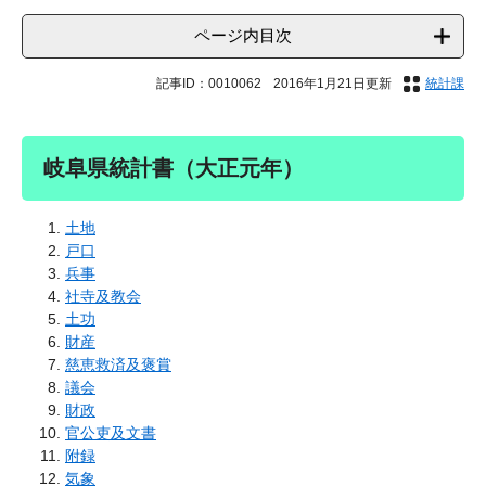
ページ内目次
記事ID：0010062
2016年1月21日更新
統計課
岐阜県統計書（大正元年）
土地
戸口
兵事
社寺及教会
土功
財産
慈恵救済及褒賞
議会
財政
官公吏及文書
附録
気象