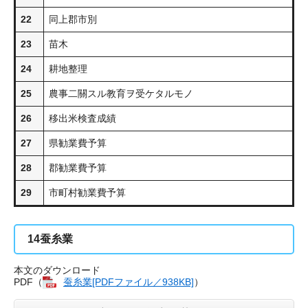
22
同上郡市別
23
苗木
24
耕地整理
25
農事二關スル教育ヲ受ケタルモノ
26
移出米検査成績
27
県勧業費予算
28
郡勧業費予算
29
市町村勧業費予算
14
蚕糸業
本文のダウンロード
PDF（
蚕糸業[PDFファイル／938KB]
）