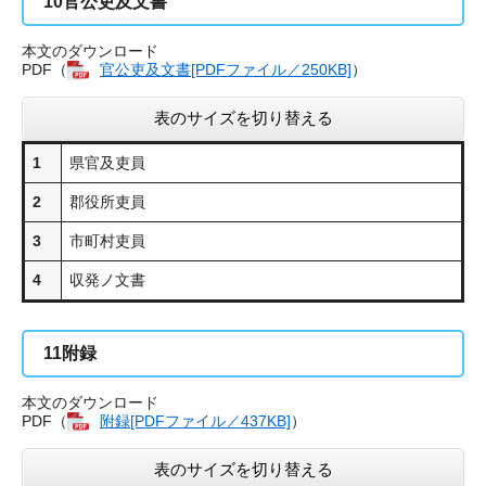
10
官公吏及文書
本文のダウンロード
PDF（
官公吏及文書[PDFファイル／250KB]
）
表のサイズを切り替える
1
県官及吏員
2
郡役所吏員
3
市町村吏員
4
収発ノ文書
11
附録
本文のダウンロード
PDF（
附録[PDFファイル／437KB]
）
表のサイズを切り替える