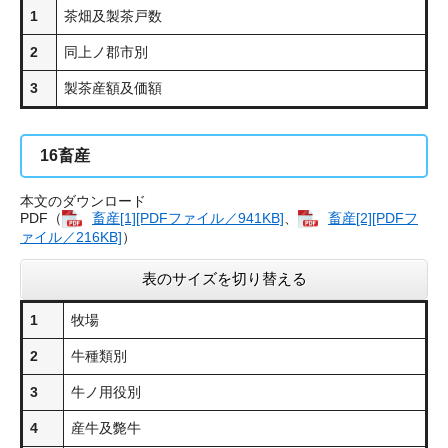
1
茶畑及製茶戸数
2
同上ノ郡市別
3
製茶産額及価額
16
畜産
本文のダウンロード
PDF（
畜産[1][PDFファイル／941KB]
、
畜産[2][PDFフ
ァイル／216KB]
）
表のサイズを切り替える
1
牧場
2
牛種類別
3
牛ノ用役別
4
産牛及斃牛