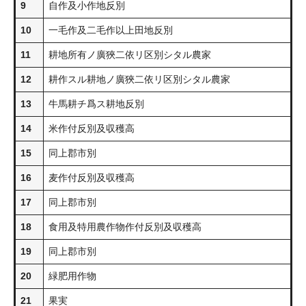
9
自作及小作地反別
10
一毛作及二毛作以上田地反別
11
耕地所有ノ廣狹二依リ区別シタル農家
12
耕作スル耕地ノ廣狹二依リ区別シタル農家
13
牛馬耕チ爲ス耕地反別
14
米作付反別及収穫高
15
同上郡市別
16
麦作付反別及収穫高
17
同上郡市別
18
食用及特用農作物作付反別及収穫高
19
同上郡市別
20
緑肥用作物
21
果実