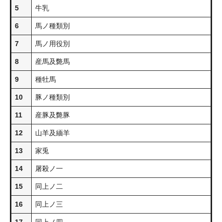
5
牛乳
6
馬ノ種類別
7
馬ノ用役別
8
産馬及斃馬
9
種牡馬
10
豚ノ種類別
11
産豚及斃豚
12
山羊及緬羊
13
家兎
14
屠殺ノ一
15
同上ノ二
16
同上ノ三