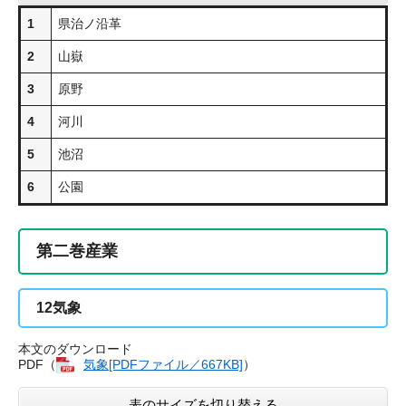
1
県治ノ沿革
2
山嶽
3
原野
4
河川
5
池沼
6
公園
第二巻産業
12
気象
本文のダウンロード
PDF（
気象[PDFファイル／667KB]
）
表のサイズを切り替える