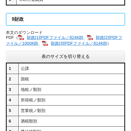
9
財政
本文のダウンロード
PDF（
財政[1][PDFファイル／824KB]
、
財政[2][PDFフ
ァイル／1000KB]
、
財政[3][PDFファイル／814KB]
）
表のサイズを切り替える
1
公課
2
国税
3
地租ノ類別
4
所得税ノ類別
5
営業税ノ類別
6
酒税類別