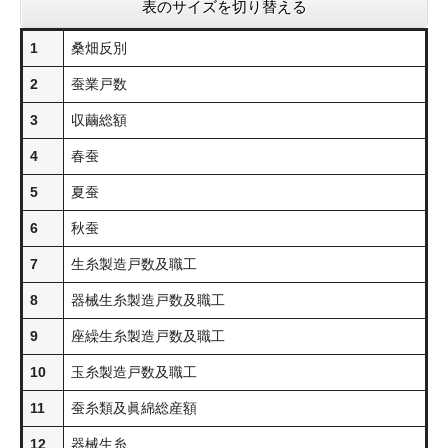
表のサイズを切り替える
1
桑畑反別
2
蚕業戸数
3
収繭総額
4
春蚕
5
夏蚕
6
秋蚕
7
生糸製造戸数及職工
8
器械生糸製造戸数及職工
9
座繰生糸製造戸数及職工
10
玉糸製造戸数及職工
11
蚕糸類及眞綿総産額
12
器械生糸