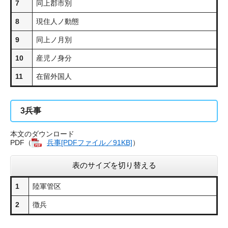
7
同上郡市別
8
現住人ノ動態
9
同上ノ月別
10
産児ノ身分
11
在留外国人
3
兵事
本文のダウンロード
PDF（
兵事[PDFファイル／91KB]
）
表のサイズを切り替える
1
陸軍管区
2
徴兵