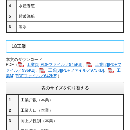
4
水産養殖
5
難破漁船
6
製氷
18
工業
本文のダウンロード
PDF（
工業[1][PDFファイル／945KB]
、
工業[2][PDFフ
ァイル／996KB]
、
工業[3][PDFファイル／973KB]
、
工
業[4][PDFファイル／642KB]
）
表のサイズを切り替える
1
工業戸数（本業）
2
工業人口（本業）
3
同上ノ性別（本業）