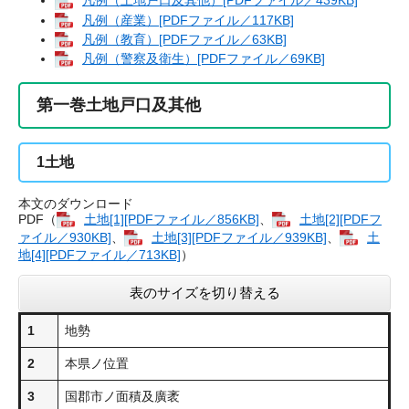
凡例（土地戸口及其他）[PDFファイル／439KB]
凡例（産業）[PDFファイル／117KB]
凡例（教育）[PDFファイル／63KB]
凡例（警察及衛生）[PDFファイル／69KB]
第一巻土地戸口及其他
1
土地
本文のダウンロード
PDF（
土地[1][PDFファイル／856KB]
、
土地[2][PDFフ
ァイル／930KB]
、
土地[3][PDFファイル／939KB]
、
土
地[4][PDFファイル／713KB]
）
表のサイズを切り替える
1
地勢
2
本県ノ位置
3
国郡市ノ面積及廣袤