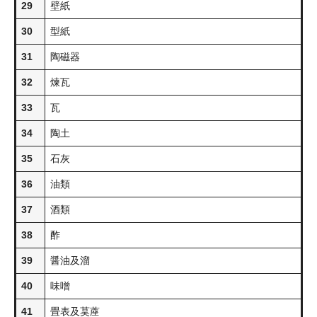
29
壁紙
30
型紙
31
陶磁器
32
煉瓦
33
瓦
34
陶土
35
石灰
36
油類
37
酒類
38
酢
39
醤油及溜
40
味噌
41
畳表及茣蓙