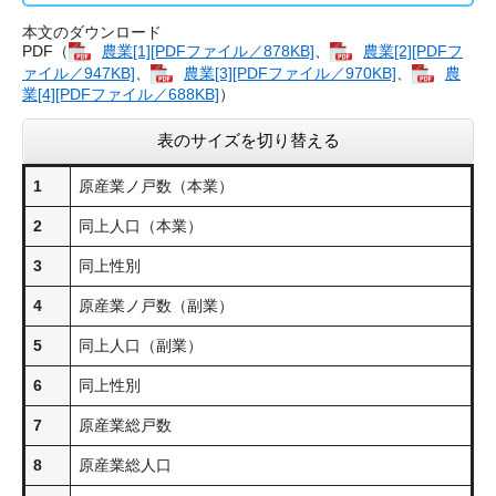
本文のダウンロード
PDF（
農業[1][PDFファイル／878KB]
、
農業[2][PDFフ
ァイル／947KB]
、
農業[3][PDFファイル／970KB]
、
農
業[4][PDFファイル／688KB]
）
表のサイズを切り替える
1
原産業ノ戸数（本業）
2
同上人口（本業）
3
同上性別
4
原産業ノ戸数（副業）
5
同上人口（副業）
6
同上性別
7
原産業総戸数
8
原産業総人口