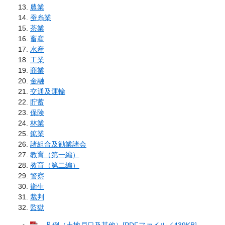
農業
蚕糸業
茶業
畜産
水産
工業
商業
金融
交通及運輸
貯蓄
保険
林業
鉱業
諸組合及勧業諸会
教育（第一編）
教育（第二編）
警察
衛生
裁判
監獄