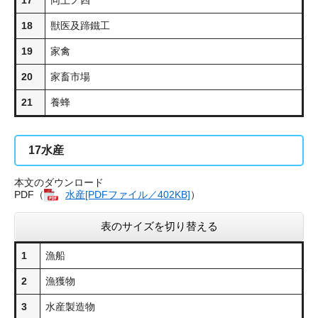
17
同上ノ四
18
獣医及蹄鐵工
19
家禽
20
家畜市場
21
養蜂
17
水産
本文のダウンロード
PDF（
水産[PDFファイル／402KB]
）
表のサイズを切り替える
1
漁船
2
漁獲物
3
水産製造物