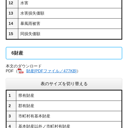
12
水害
13
水害損失価額
14
暴風雨被害
15
同損失価額
6
財産
本文のダウンロード
PDF（
財産[PDFファイル／477KB]
）
表のサイズを切り替える
1
県有財産
2
郡有財産
3
市町村有基本財産
4
基本財産以外ノ市町村有財産