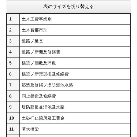
表のサイズを切り替える
1
土木工費事業別
2
土木費郡市別
3
道路ノ延長
4
道路ノ新開及修繕費
5
橋梁ノ個数及坪数
6
橋梁ノ新架架換及修繕費
7
築造及修繕ノ堤防溜池水路
8
同上築造及修繕費
9
堤防延長並溜池及水路
10
土砂扞止箇所及工費金
11
著大橋梁