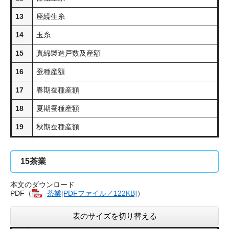
13
座繰生糸
14
玉糸
15
真綿製造戸数及産額
16
蚕種産額
17
春期蚕種産額
18
夏期蚕種産額
19
秋期蚕種産額
15
茶業
本文のダウンロード
PDF（
茶業[PDFファイル／122KB]
）
表のサイズを切り替える