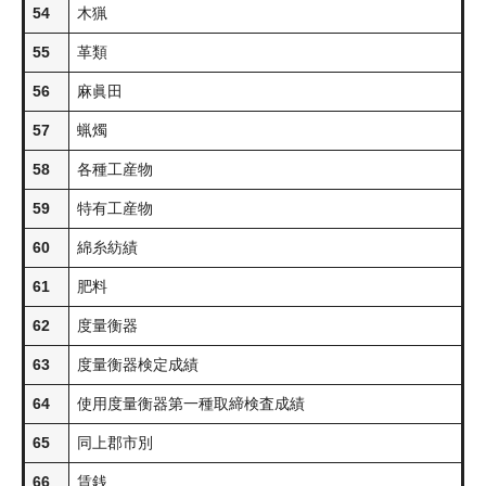
54
木猟
55
革類
56
麻眞田
57
蝋燭
58
各種工産物
59
特有工産物
60
綿糸紡績
61
肥料
62
度量衡器
63
度量衡器検定成績
64
使用度量衡器第一種取締検査成績
65
同上郡市別
66
賃銭