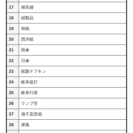
17
相良縫
18
絹製品
19
和紙
20
西洋紙
21
雨傘
22
日傘
23
紙製ナプキン
24
岐阜提灯
25
岐阜行燈
26
ランプ笠
27
扇子及団扇
28
屏風