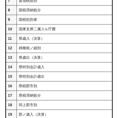
7
醤油税類別
8
国税滞納処分
9
国税犯則者
10
国庫支辨二属スル庁費
11
県歳入（決算）
12
雑種税ノ細別
13
県歳出（決算）
14
県特別会計歳入
15
県特別会計歳出
16
県税郡市別
17
県税滞納処分
18
同上郡市別
19
郡ノ歳入（決算）