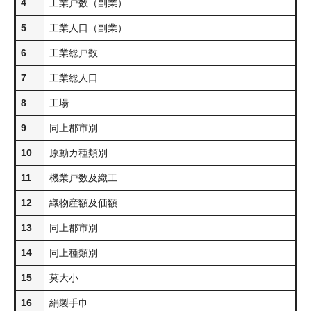
4
工業戸数（副業）
5
工業人口（副業）
6
工業総戸数
7
工業総人口
8
工場
9
同上郡市別
10
原動カ種類別
11
機業戸数及織工
12
織物産額及価額
13
同上郡市別
14
同上種類別
15
莫大小
16
絹製手巾