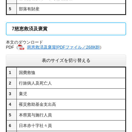
5
部落有財産
7
慈恵救済及褒賞
本文のダウンロード
PDF（
慈恵救済及褒賞[PDFファイル／268KB]
）
表のサイズを切り替える
1
国費救恤
2
行旅病人及死亡人
3
棄児
4
罹災救助基金支出高
5
本県賞与施行人員
6
日本赤十字社々員