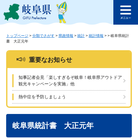
ペ
メ
このページの本文へ
ー
ニ
メ
ジ
ュ
ニ
の
ー
ュ
先
を
ー
頭
飛
トップページ
>
分類でさがす
>
県政情報
>
統計
>
統計情報
>
>
岐阜県統計
書 大正元年
で
ば
す
し
。
て
重要なお知らせ
本
文
へ
知事記者会見「楽しすぎるぞ岐阜！岐阜県アウトドア
観光キャンペーンを実施」他
熱中症を予防しましょう
本
文
岐阜県統計書 大正元年