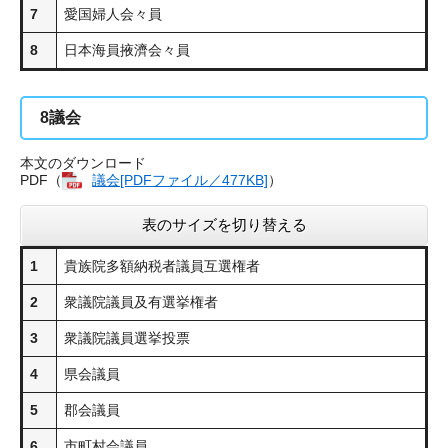
7
愛国婦人会々員
8
日本海員掖濟会々員
8
議会
本文のダウンロード
PDF（
議会[PDFファイル／477KB]
）
表のサイズを切り替える
1
貴族院多額納税者議員互選権者
2
衆議院議員及有選挙権者
3
衆議院議員選挙投票
4
県会議員
5
郡会議員
6
市町村会議員