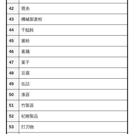
42
畳糸
43
機械製麦粉
44
千饂飩
45
澱粉
46
素麺
47
菓子
48
豆腐
49
缶詰
50
漆器
51
竹製器
52
杞柳製品
53
打刃物