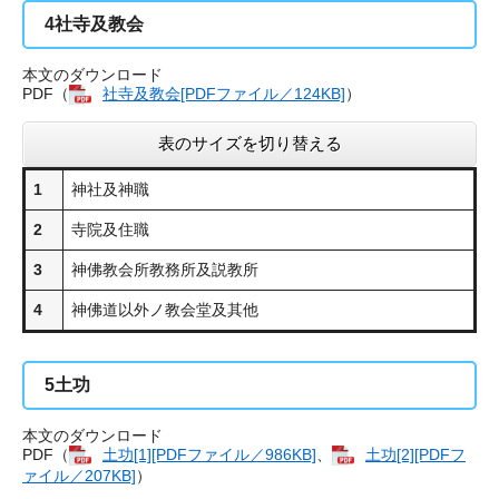
4
社寺及教会
本文のダウンロード
PDF（
社寺及教会[PDFファイル／124KB]
）
表のサイズを切り替える
1
神社及神職
2
寺院及住職
3
神佛教会所教務所及説教所
4
神佛道以外ノ教会堂及其他
5
土功
本文のダウンロード
PDF（
土功[1][PDFファイル／986KB]
、
土功[2][PDFフ
ァイル／207KB]
）