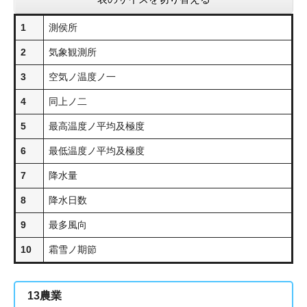
1
測侯所
2
気象観測所
3
空気ノ温度ノ一
4
同上ノ二
5
最高温度ノ平均及極度
6
最低温度ノ平均及極度
7
降水量
8
降水日数
9
最多風向
10
霜雪ノ期節
13
農業