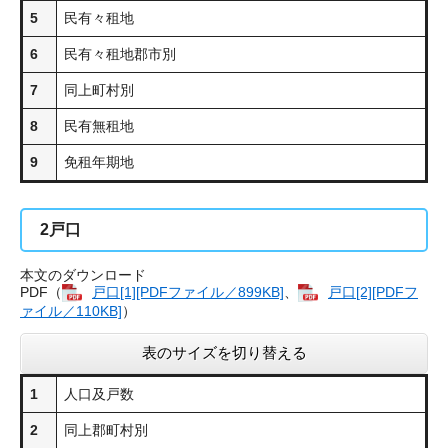
5
民有々租地
6
民有々租地郡市別
7
同上町村別
8
民有無租地
9
免租年期地
2
戸口
本文のダウンロード
PDF（
戸口[1][PDFファイル／899KB]
、
戸口[2][PDFフ
ァイル／110KB]
）
表のサイズを切り替える
1
人口及戸数
2
同上郡町村別