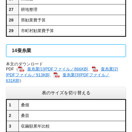
27
耕地整理
28
県勧業費予算
29
市町村勧業費予算
14
蚕糸業
本文のダウンロード
PDF（
蚕糸業[1][PDFファイル／866KB]
、
蚕糸業[2]
[PDFファイル／913KB]
、
蚕糸業[3][PDFファイル／
631KB]
）
表のサイズを切り替える
1
桑畑
2
桑苗
3
収繭額累年比較