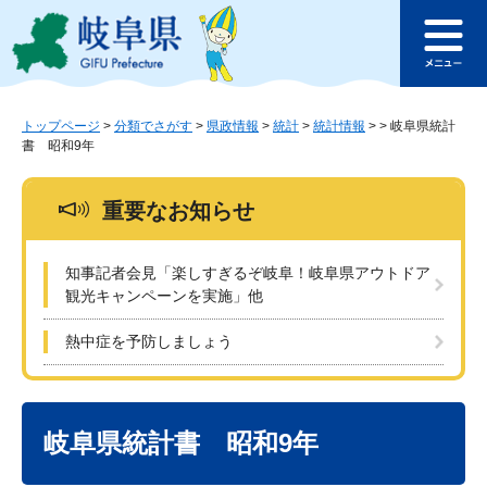
ペ
メ
このページの本文へ
ー
ニ
メ
ジ
ュ
ニ
の
ー
ュ
先
を
ー
頭
飛
トップページ
>
分類でさがす
>
県政情報
>
統計
>
統計情報
>
>
岐阜県統計
書 昭和9年
で
ば
す
し
。
て
重要なお知らせ
本
文
へ
知事記者会見「楽しすぎるぞ岐阜！岐阜県アウトドア
観光キャンペーンを実施」他
熱中症を予防しましょう
本
文
岐阜県統計書 昭和9年