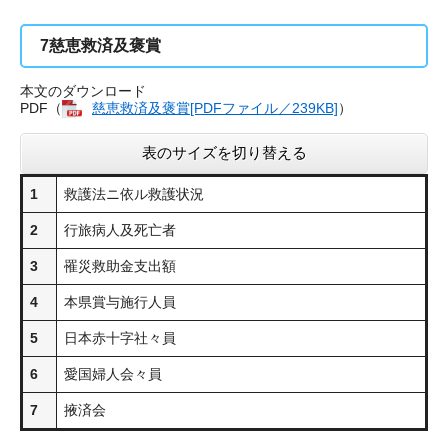
7
慈恵救済及褒賞
本文のダウンロード
PDF（
慈恵救済及褒賞[PDFファイル／239KB]
）
表のサイズを切り替える
1
救護法ニ依ル救護状況
2
行旅病人及死亡者
3
罹災救助金支出額
4
本県賞与施行人員
5
日本赤十字社々員
6
愛国婦人会々員
7
掖済会