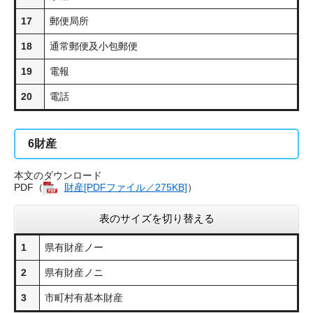
17
郵便局所
18
通常郵便及小包郵便
19
電報
20
電話
6
財産
本文のダウンロード
PDF（
財産[PDFファイル／275KB]
）
表のサイズを切り替える
1
県有財産ノー
2
県有財産ノニ
3
市町村有基本財産