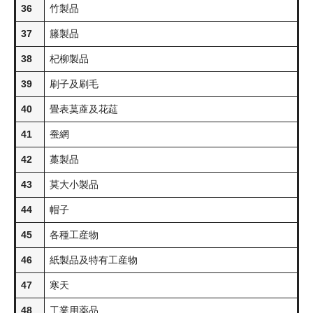
36
竹製品
37
籐製品
38
杞柳製品
39
刷子及刷毛
40
畳表茣蓙及花莚
41
蚕網
42
藁製品
43
莫大小製品
44
帽子
45
各種工産物
46
紙製品及特有工産物
47
寒天
48
工業用薬品