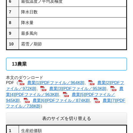
6
最低温度ノ平均及極度
7
降水日数
8
降水量
9
最多風向
10
霜雪ノ期節
13
農業
本文のダウンロード
PDF（
農業[1][PDFファイル／964KB]
、
農業[2][PDFフ
ァイル／972KB]
、
農業[3][PDFファイル／953KB]
、
農
業[4][PDFファイル／963KB]
、
農業[5][PDFファイル／
945KB]
、
農業[6][PDFファイル／874KB]
、
農業[7][PDF
ファイル／738KB]
）
表のサイズを切り替える
1
生産総価額