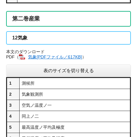
第二巻産業
12
気象
本文のダウンロード
PDF（
気象[PDFファイル／617KB]
）
表のサイズを切り替える
1
測候所
2
気象観測所
3
空気ノ温度ノ一
4
同上ノ二
5
最高温度ノ平均及極度