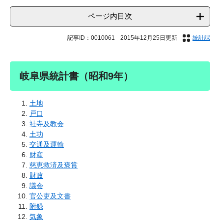
ページ内目次
記事ID：0010061
2015年12月25日更新
統計課
岐阜県統計書（昭和9年）
土地
戸口
社寺及教会
土功
交通及運輸
財産
慈恵救済及褒賞
財政
議会
官公吏及文書
附録
気象