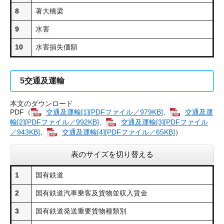
8
著大橋梁
9
水害
10
水害損失価額
5
交通及運輸
本文のダウンロード
PDF（
交通及運輸[1][PDFファイル／979KB]
、
交通及運
輸[2][PDFファイル／992KB]
、
交通及運輸[3][PDFファイル
／943KB]
、
交通及運輸[4][PDFファイル／65KB]
）
表のサイズを切り替える
1
国有鉄道
2
国有鉄道汽車乗客及貨物並収入賃金
3
国有鉄道発送重要貨物種類別