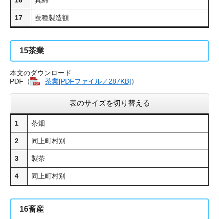
16
真綿
17
蚕種製造額
15
茶業
本文のダウンロード
PDF（
茶業[PDFファイル／287KB]
）
表のサイズを切り替える
1
茶畑
2
同上町村別
3
製茶
4
同上町村別
16
畜産