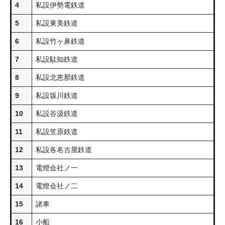
4
私設伊勢電鉄道
5
私設東美鉄道
6
私設竹ヶ鼻鉄道
7
私設駄知鉄道
8
私設北恵那鉄道
9
私設坂川鉄道
10
私設谷汲鉄道
11
私設笠原鉄道
12
私設各名古屋鉄道
13
電燈会社ノ一
14
電燈会社ノ二
15
諸車
16
小船