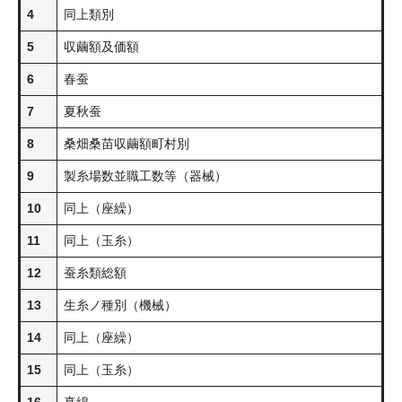
4
同上類別
5
収繭額及価額
6
春蚕
7
夏秋蚕
8
桑畑桑苗収繭額町村別
9
製糸場数並職工数等（器械）
10
同上（座繰）
11
同上（玉糸）
12
蚕糸類総額
13
生糸ノ種別（機械）
14
同上（座繰）
15
同上（玉糸）