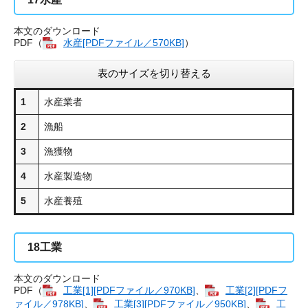
本文のダウンロード
PDF（
水産[PDFファイル／570KB]
）
表のサイズを切り替える
1
水産業者
2
漁船
3
漁獲物
4
水産製造物
5
水産養殖
18
工業
本文のダウンロード
PDF（
工業[1][PDFファイル／970KB]
、
工業[2][PDFフ
ァイル／978KB]
、
工業[3][PDFファイル／950KB]
、
工