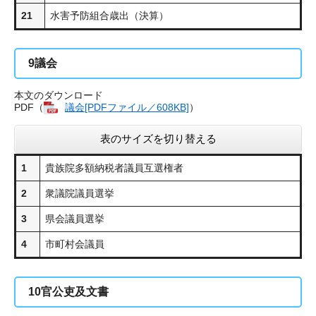
21
水害予防組合歳出（決算）
9
議会
本文のダウンロード
PDF（
議会[PDFファイル／608KB]
）
表のサイズを切り替える
1
貴族院多額納税者議員互選権者
2
衆議院議員選挙
3
県会議員選挙
4
市町村会議員
10
官公吏及文書