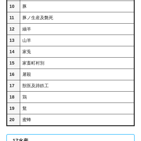
10
豚
11
豚ノ生産及斃死
12
緬羊
13
山羊
14
家兎
15
家畜町村別
16
屠殺
17
獣医及蹄鉄工
18
鶏
19
鶩
20
蜜蜂
17
水産