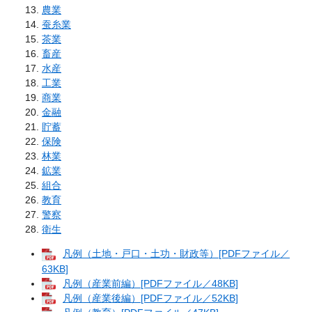
農業
蚕糸業
茶業
畜産
水産
工業
商業
金融
貯蓄
保険
林業
鉱業
組合
教育
警察
衛生
凡例（土地・戸口・土功・財政等）[PDFファイル／
63KB]
凡例（産業前編）[PDFファイル／48KB]
凡例（産業後編）[PDFファイル／52KB]