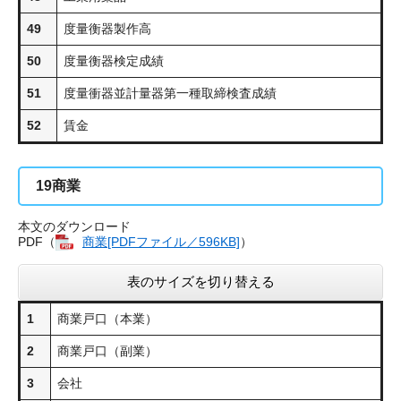
49
度量衡器製作高
50
度量衡器検定成績
51
度量衝器並計量器第一種取締検査成績
52
賃金
19
商業
本文のダウンロード
PDF（
商業[PDFファイル／596KB]
）
表のサイズを切り替える
1
商業戸口（本業）
2
商業戸口（副業）
3
会社