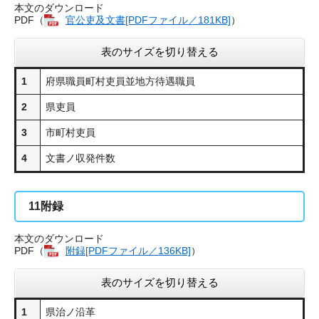
本文のダウンロード
PDF（
官公吏及文書[PDFファイル／181KB]
）
表のサイズを切り替える
1
府県職員町村吏員並地方待遇職員
2
県吏員
3
市町村吏員
4
文書ノ収発件数
11
附録
本文のダウンロード
PDF（
附録[PDFファイル／136KB]
）
表のサイズを切り替える
1
県治ノ沿革