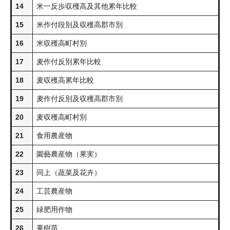
14
米一反歩収穫高及其他累年比較
15
米作付段別及収穫高郡市別
16
米収穫高町村別
17
麦作付反別累年比較
18
麦収穫高累年比較
19
麦作付反別及収穫高郡市別
20
麦収穫高町村別
21
食用農産物
22
園藝農産物（果実）
23
同上（蔬菜及花卉）
24
工芸農産物
25
緑肥用作物
26
果樹苗