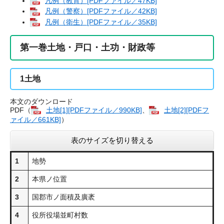
凡例（教育）[PDFファイル／47KB]
凡例（警察）[PDFファイル／42KB]
凡例（衛生）[PDFファイル／35KB]
第一巻土地・戸口・土功・財政等
1
土地
本文のダウンロード
PDF（
土地[1][PDFファイル／990KB]
、
土地[2][PDFフ
ァイル／661KB]
）
表のサイズを切り替える
1
地勢
2
本県ノ位置
3
国郡市ノ面積及廣袤
4
役所役場並町村数