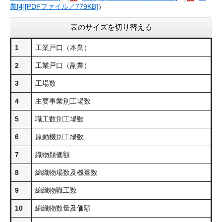
業[4][PDFファイル／779KB]
）
表のサイズを切り替える
1
工業戸口（本業）
2
工業戸口（副業）
3
工場数
4
主要事業別工場数
5
職工数別工場数
6
原動機別工場数
7
織物類価額
8
綿織物場数及機臺数
9
綿織物職工数
10
綿織物数量及価額