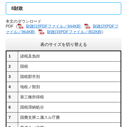
8
財政
本文のダウンロード
PDF（
財政[1][PDFファイル／944KB]
、
財政[2][PDFフ
ァイル／964KB]
、
財政[3][PDFファイル／802KB]
）
表のサイズを切り替える
1
諸税及負担
2
国税
3
国税郡市別
4
地租ノ類別
5
第三種所得税
6
国税滞納処分
7
国費支辨ニ属スル庁費