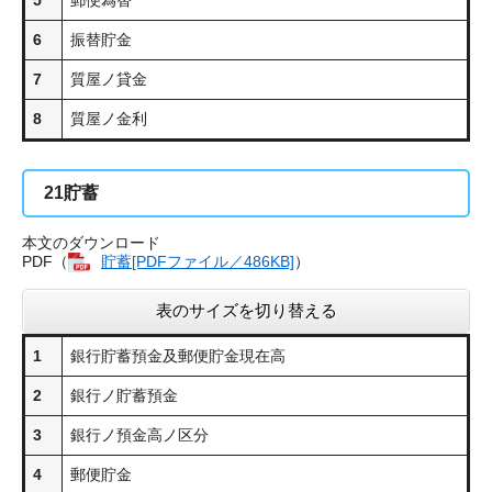
5
郵便為替
6
振替貯金
7
質屋ノ貸金
8
質屋ノ金利
21
貯蓄
本文のダウンロード
PDF（
貯蓄[PDFファイル／486KB]
）
表のサイズを切り替える
1
銀行貯蓄預金及郵便貯金現在高
2
銀行ノ貯蓄預金
3
銀行ノ預金高ノ区分
4
郵便貯金