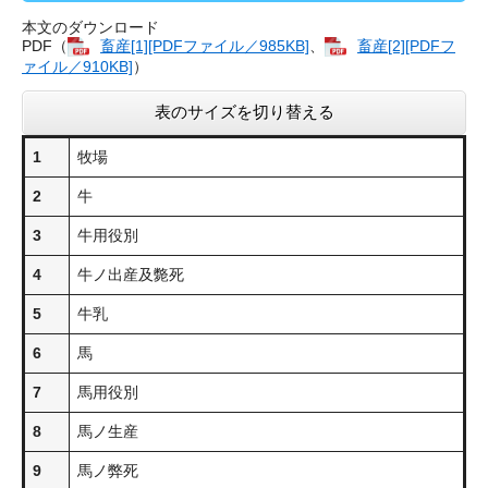
本文のダウンロード
PDF（
畜産[1][PDFファイル／985KB]
、
畜産[2][PDFフ
ァイル／910KB]
）
表のサイズを切り替える
1
牧場
2
牛
3
牛用役別
4
牛ノ出産及斃死
5
牛乳
6
馬
7
馬用役別
8
馬ノ生産
9
馬ノ弊死