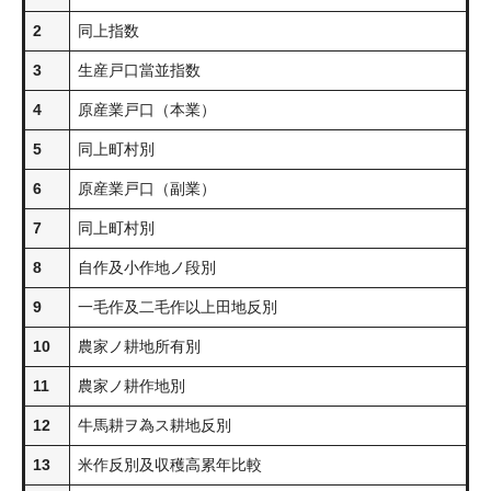
2
同上指数
3
生産戸口當並指数
4
原産業戸口（本業）
5
同上町村別
6
原産業戸口（副業）
7
同上町村別
8
自作及小作地ノ段別
9
一毛作及二毛作以上田地反別
10
農家ノ耕地所有別
11
農家ノ耕作地別
12
牛馬耕ヲ為ス耕地反別
13
米作反別及収穫高累年比較