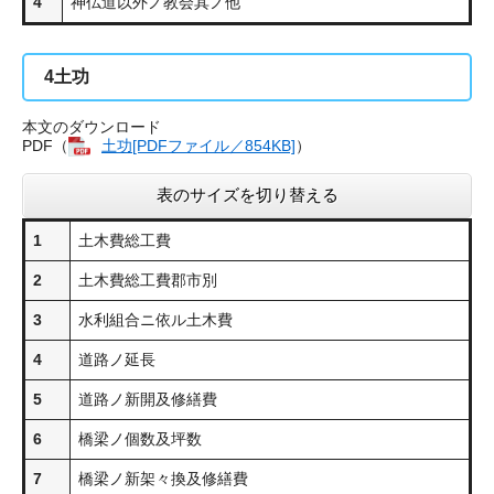
4
神仏道以外ノ教会其ノ他
4
土功
本文のダウンロード
PDF（
土功[PDFファイル／854KB]
）
表のサイズを切り替える
1
土木費総工費
2
土木費総工費郡市別
3
水利組合ニ依ル土木費
4
道路ノ延長
5
道路ノ新開及修繕費
6
橋梁ノ個数及坪数
7
橋梁ノ新架々換及修繕費