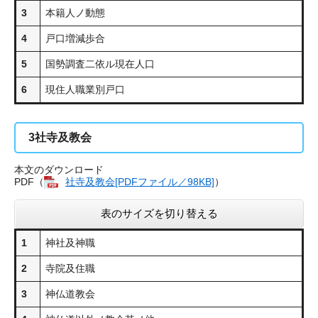
3
本籍人ノ動態
4
戸口増減歩合
5
国勢調査二依ル現在人口
6
現住人職業別戸口
3
社寺及教会
本文のダウンロード
PDF（
社寺及教会[PDFファイル／98KB]
）
表のサイズを切り替える
1
神社及神職
2
寺院及住職
3
神仏道教会