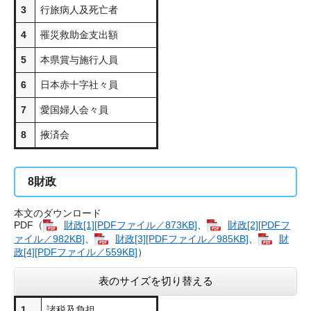
3
行旅病人及死亡者
4
罹災救助金支出額
5
本県賞与施行人員
6
日本赤十字社々員
7
愛国婦人会々員
8
掖済会
8
財政
本文のダウンロード
PDF（
財政[1][PDFファイル／873KB]
、
財政[2][PDFフ
ァイル／982KB]
、
財政[3][PDFファイル／985KB]
、
財
政[4][PDFファイル／559KB]
）
表のサイズを切り替える
1
諸税及負担