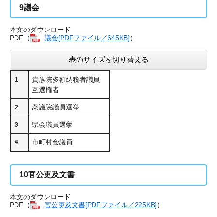
9
議会
本文のダウンロード
PDF（
議会[PDFファイル／645KB]
）
表のサイズを切り替える
1
貴族院多額納税者議員
互選権者
2
衆議院議員選挙
3
県会議員選挙
4
市町村会議員
10
官公吏及文書
本文のダウンロード
PDF（
官公吏及文書[PDFファイル／225KB]
）