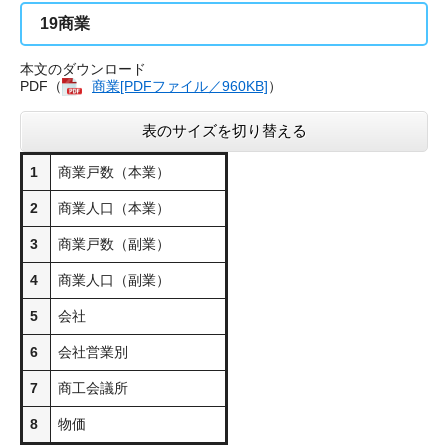
19
商業
本文のダウンロード
PDF（
商業[PDFファイル／960KB]
）
表のサイズを切り替える
1
商業戸数（本業）
2
商業人口（本業）
3
商業戸数（副業）
4
商業人口（副業）
5
会社
6
会社営業別
7
商工会議所
8
物価