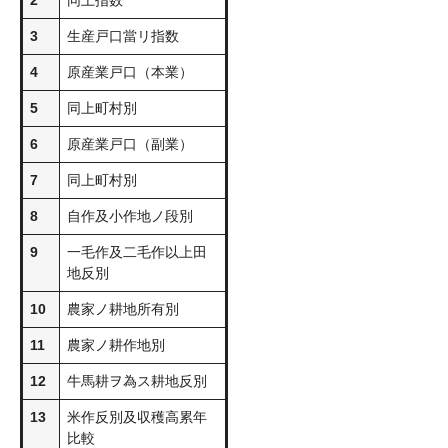
2
同上指数
3
生産戸口當リ指数
4
原産業戸口（本業）
5
同上町村別
6
原産業戸口（副業）
7
同上町村別
8
自作及小作地ノ段別
9
一毛作及二毛作以上田
地反別
10
農家ノ耕地所有別
11
農家ノ耕作地別
12
牛馬耕ヲ為ス耕地反別
13
米作反別及収穫高累年
比較