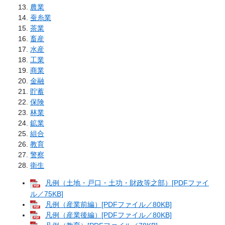
農業
蚕糸業
茶業
畜産
水産
工業
商業
金融
貯蓄
保険
林業
鉱業
組合
教育
警察
衛生
凡例（土地・戸口・土功・財政等之部）[PDFファイ
ル／75KB]
凡例（産業前編）[PDFファイル／80KB]
凡例（産業後編）[PDFファイル／80KB]