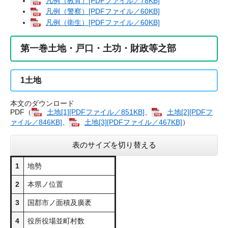
凡例（教育）[PDFファイル／78KB]
凡例（警察）[PDFファイル／60KB]
凡例（衛生）[PDFファイル／60KB]
第一巻土地・戸口・土功・財政等之部
1
土地
本文のダウンロード
PDF（
土地[1][PDFファイル／851KB]
、
土地[2][PDFフ
ァイル／846KB]
、
土地[3][PDFファイル／467KB]
）
表のサイズを切り替える
1
地勢
2
本県ノ位置
3
国郡市ノ面積及廣袤
4
役所役場並町村数