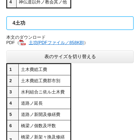
4
神仏道以外ノ教会其ノ他
4
土功
本文のダウンロード
PDF（
土功[PDFファイル／858KB]
）
表のサイズを切り替える
1
土木費総工費
2
土木費総工費郡市別
3
水利組合ニ依ル土木費
4
道路ノ延長
5
道路ノ新開及修繕費
6
橋梁ノ個数及坪数
橋梁ノ新架々換及修繕