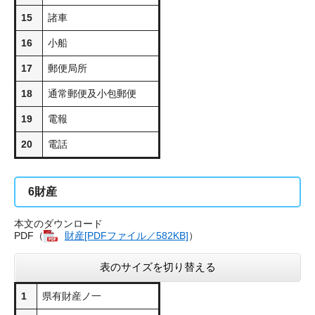
15
諸車
16
小船
17
郵便局所
18
通常郵便及小包郵便
19
電報
20
電話
6
財産
本文のダウンロード
PDF（
財産[PDFファイル／582KB]
）
表のサイズを切り替える
1
県有財産ノ一