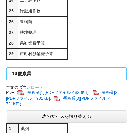
24
工芸農産物
25
緑肥用作物
26
果樹苗
27
耕地整理
28
県勧業費予算
29
市町村勧業費予算
14
蚕糸業
本文のダウンロード
PDF（
蚕糸業[1][PDFファイル／828KB]
、
蚕糸業[2]
[PDFファイル／981KB]
、
蚕糸業[3][PDFファイル／
751KB]
）
表のサイズを切り替える
1
桑畑