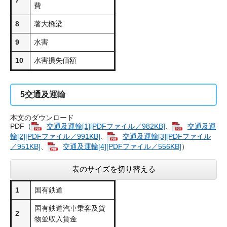
7
費
8
著大橋梁
9
水害
10
水害損失価額
5
交通及運輸
本文のダウンロード
PDF（
交通及運輸[1][PDFファイル／982KB]
、
交通及運
輸[2][PDFファイル／991KB]
、
交通及運輸[3][PDFファイル
／951KB]
、
交通及運輸[4][PDFファイル／556KB]
）
表のサイズを切り替える
1
国有鉄道
国有鉄道汽車乗客及貨
2
物並収入賃金