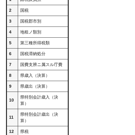
2
国税
3
国税郡市別
4
地租ノ類別
5
第三種所得税類
6
国税滞納処分
7
国費支辨ニ属スル庁費
8
県歳入（決算）
9
県歳出（決算）
県特別会計歳入（決
10
算）
県特別会計歳出（決
11
算）
12
県税