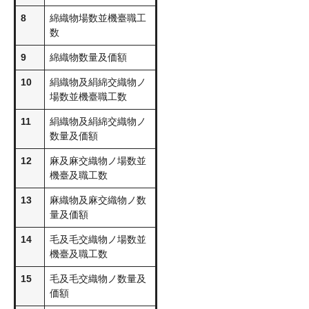
8
綿織物場数並機臺職工
数
9
綿織物数量及価額
10
絹織物及絹綿交織物ノ
場数並機臺職工数
11
絹織物及絹綿交織物ノ
数量及価額
12
麻及麻交織物ノ場数並
機臺及職工数
13
麻織物及麻交織物ノ数
量及価額
14
毛及毛交織物ノ場数並
機臺及職工数
15
毛及毛交織物ノ数量及
価額