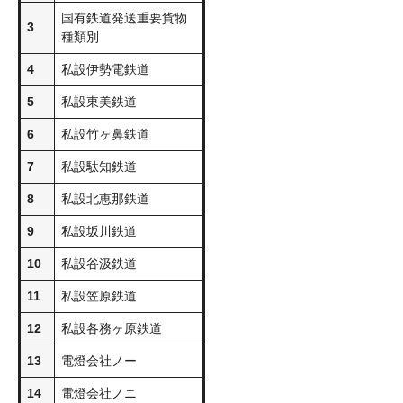
国有鉄道発送重要貨物
3
種類別
4
私設伊勢電鉄道
5
私設東美鉄道
6
私設竹ヶ鼻鉄道
7
私設駄知鉄道
8
私設北恵那鉄道
9
私設坂川鉄道
10
私設谷汲鉄道
11
私設笠原鉄道
12
私設各務ヶ原鉄道
13
電燈会社ノー
14
電燈会社ノニ