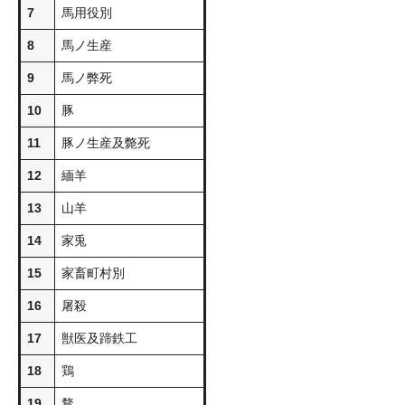
7
馬用役別
8
馬ノ生産
9
馬ノ弊死
10
豚
11
豚ノ生産及斃死
12
緬羊
13
山羊
14
家兎
15
家畜町村別
16
屠殺
17
獣医及蹄鉄工
18
鶏
19
鶩