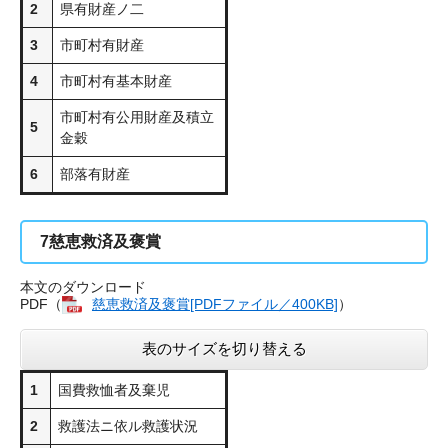
2
県有財産ノ二
3
市町村有財産
4
市町村有基本財産
市町村有公用財産及積立
5
金穀
6
部落有財産
7
慈恵救済及褒賞
本文のダウンロード
PDF（
慈恵救済及褒賞[PDFファイル／400KB]
）
表のサイズを切り替える
1
国費救恤者及棄児
2
救護法ニ依ル救護状況