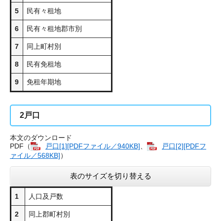
5
民有々租地
6
民有々租地郡市別
7
同上町村別
8
民有免租地
9
免租年期地
2
戸口
本文のダウンロード
PDF（
戸口[1][PDFファイル／940KB]
、
戸口[2][PDFフ
ァイル／568KB]
）
表のサイズを切り替える
1
人口及戸数
2
同上郡町村別