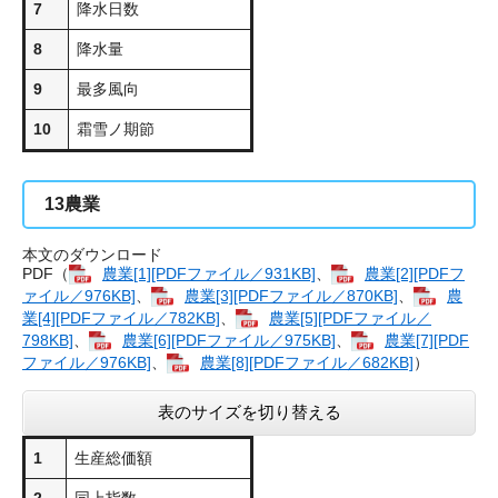
7
降水日数
8
降水量
9
最多風向
10
霜雪ノ期節
13
農業
本文のダウンロード
PDF（
農業[1][PDFファイル／931KB]
、
農業[2][PDFフ
ァイル／976KB]
、
農業[3][PDFファイル／870KB]
、
農
業[4][PDFファイル／782KB]
、
農業[5][PDFファイル／
798KB]
、
農業[6][PDFファイル／975KB]
、
農業[7][PDF
ファイル／976KB]
、
農業[8][PDFファイル／682KB]
）
表のサイズを切り替える
1
生産総価額