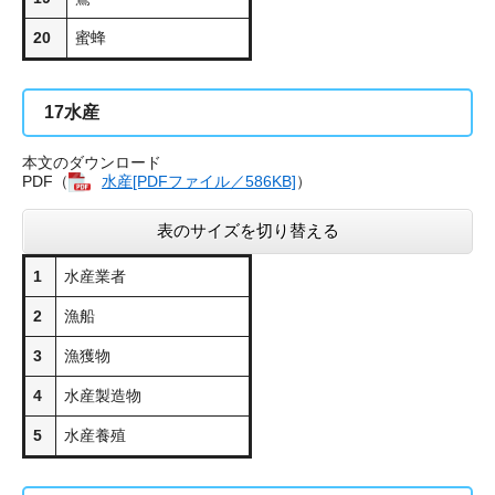
20
蜜蜂
17
水産
本文のダウンロード
PDF（
水産[PDFファイル／586KB]
）
表のサイズを切り替える
1
水産業者
2
漁船
3
漁獲物
4
水産製造物
5
水産養殖