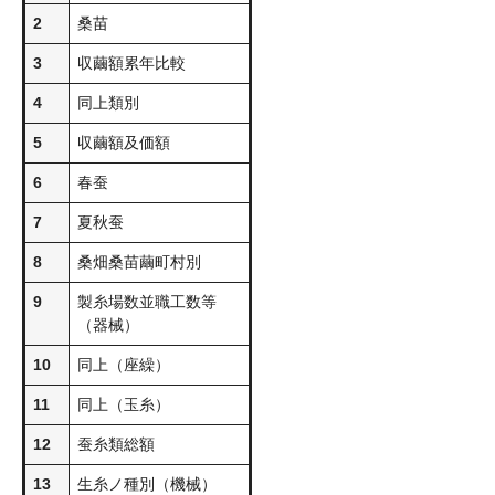
2
桑苗
3
収繭額累年比較
4
同上類別
5
収繭額及価額
6
春蚕
7
夏秋蚕
8
桑畑桑苗繭町村別
9
製糸場数並職工数等
（器械）
10
同上（座繰）
11
同上（玉糸）
12
蚕糸類総額
13
生糸ノ種別（機械）