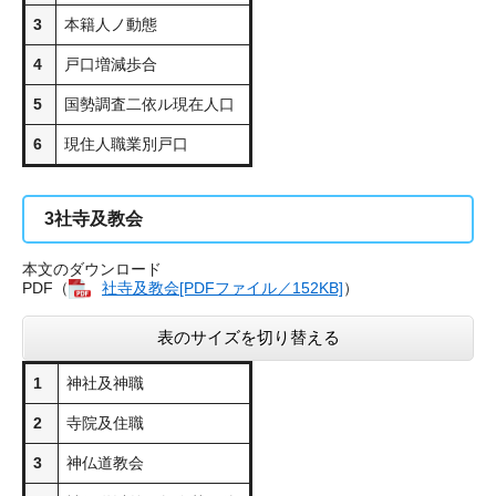
3
本籍人ノ動態
4
戸口増減歩合
5
国勢調査二依ル現在人口
6
現住人職業別戸口
3
社寺及教会
本文のダウンロード
PDF（
社寺及教会[PDFファイル／152KB]
）
表のサイズを切り替える
1
神社及神職
2
寺院及住職
3
神仏道教会