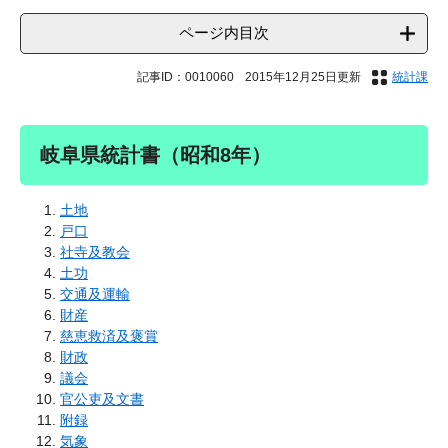
ページ内目次
記事ID：0010060
2015年12月25日更新
統計課
岐阜県統計書（昭和8年）
土地
戸口
社寺及教会
土功
交通及運輸
財産
慈恵救済及褒賞
財政
議会
官公吏及文書
附録
気象