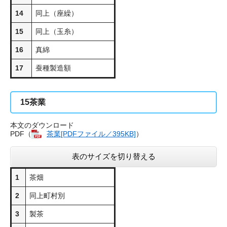
14
同上（座繰）
15
同上（玉糸）
16
真綿
17
蚕種製造額
15
茶業
本文のダウンロード
PDF（
茶業[PDFファイル／395KB]
）
表のサイズを切り替える
1
茶畑
2
同上町村別
3
製茶