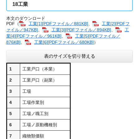
18
工業
本文のダウンロード
PDF（
工業[1][PDFファイル／881KB]
、
工業[2][PDFフ
ァイル／947KB]
、
工業[3][PDFファイル／894KB]
、
工
業[4][PDFファイル／961KB]
、
工業[5][PDFファイル／
876KB]
、
工業[6][PDFファイル／680KB]
）
表のサイズを切り替える
1
工業戸口（本業）
2
工業戸口（副業）
3
工場
4
工場作業別
5
工場ノ職工別
6
工場ノ原動機種別
7
織物類価額