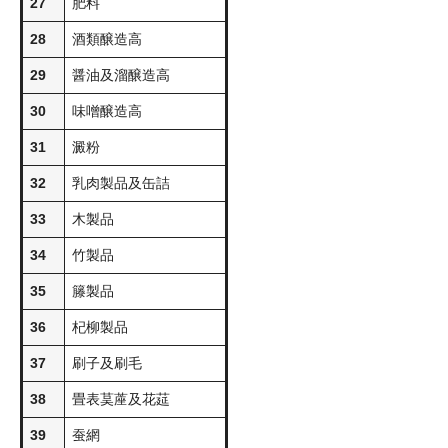
27
肥料
28
酒類醸造高
29
醤油及溜醸造高
30
味噌醸造高
31
澱粉
32
乳肉製品及缶詰
33
木製品
34
竹製品
35
籐製品
36
杞柳製品
37
刷子及刷毛
38
畳表茣蓙及花莚
39
蚕網