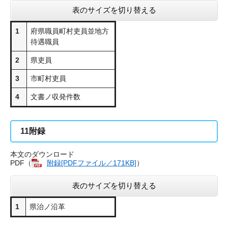
表のサイズを切り替える
1
府県職員町村吏員並地方
待遇職員
2
県吏員
3
市町村吏員
4
文書ノ収発件数
11
附録
本文のダウンロード
PDF（
附録[PDFファイル／171KB]
）
表のサイズを切り替える
1
県治ノ沿革