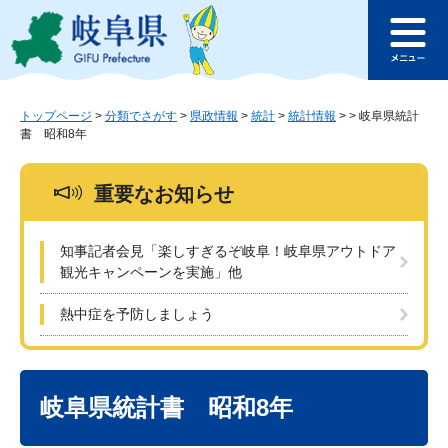
ペ
メ
このページの本文へ
ー
ニ
メ
ジ
ュ
ニ
の
ー
ュ
先
を
ー
頭
飛
トップページ
>
分類でさがす
>
県政情報
>
統計
>
統計情報
>
>
岐阜県統計
書 昭和8年
で
ば
す
し
。
て
重要なお知らせ
本
文
へ
知事記者会見「楽しすぎるぞ岐阜！岐阜県アウトドア
観光キャンペーンを実施」他
熱中症を予防しましょう
本
文
岐阜県統計書 昭和8年