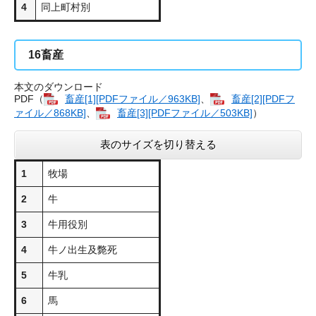
4
同上町村別
16
畜産
本文のダウンロード
PDF（
畜産[1][PDFファイル／963KB]
、
畜産[2][PDFフ
ァイル／868KB]
、
畜産[3][PDFファイル／503KB]
）
表のサイズを切り替える
1
牧場
2
牛
3
牛用役別
4
牛ノ出生及斃死
5
牛乳
6
馬