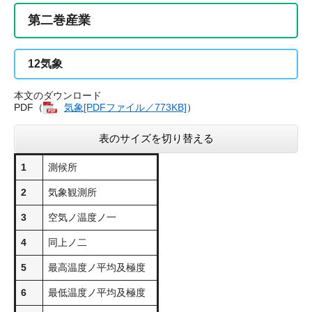
第二巻産業
12
気象
本文のダウンロード
PDF（
気象[PDFファイル／773KB]
）
表のサイズを切り替える
1
測候所
2
気象観測所
3
空気ノ温度ノ一
4
同上ノ二
5
最高温度ノ平均及極度
6
最低温度ノ平均及極度