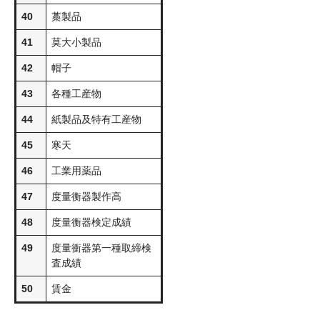
40
藁製品
41
莫大小製品
42
帽子
43
各種工産物
44
紙製品及特有工産物
45
寒天
46
工業用薬品
47
度量衡器製作高
48
度量衡器検定成績
49
度量衝器第一種取締検
査成績
50
賃金