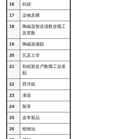
16
紡績
17
染物及晒
18
陶磁器製造場数並職工
及窯数
19
陶磁器価額
20
瓦及土管
21
和紙製造戸数職工並産
額
22
西洋紙
23
漆器
24
製革
25
皮革製品
26
植物油