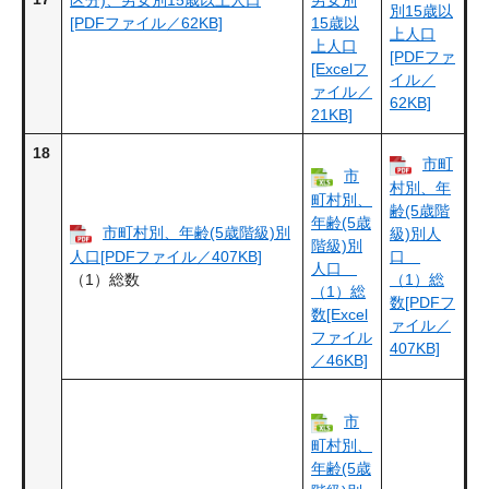
別15歳以
[PDFファイル／62KB]
15歳以
上人口
上人口
[PDFファ
[Excelフ
イル／
ァイル／
62KB]
21KB]
18
市町
市
村別、年
町村別、
齢(5歳階
年齢(5歳
市町村別、年齢(5歳階級)別
級)別人
階級)別
人口[PDFファイル／407KB]
口
人口
（1）総数
（1）総
（1）総
数[PDFフ
数[Excel
ァイル／
ファイル
407KB]
／46KB]
市
町村別、
年齢(5歳