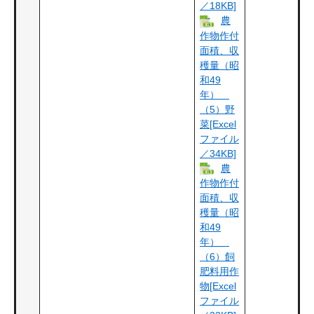
／18KB]
農
作物作付
面積、収
穫量（昭
和49
年）
（5）野
菜[Excel
ファイル
／34KB]
農
作物作付
面積、収
穫量（昭
和49
年）
（6）飼
肥料用作
物[Excel
ファイル