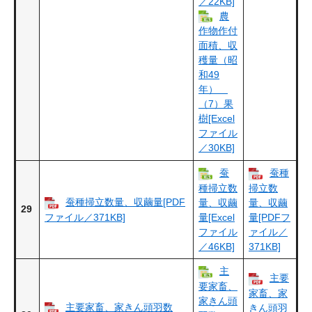
／22KB]
農
作物作付
面積、収
穫量（昭
和49
年）
（7）果
樹[Excel
ファイル
／30KB]
蚕
蚕種
種掃立数
掃立数
蚕種掃立数量、収繭量[PDF
量、収繭
量、収繭
29
ファイル／371KB]
量[Excel
量[PDFフ
ファイル
ァイル／
／46KB]
371KB]
主
主要
要家畜、
家畜、家
家きん頭
主要家畜、家きん頭羽数
きん頭羽