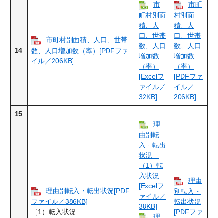
市
市町
町村別面
村別面
積、人
積、人
口、世帯
口、世帯
市町村別面積、人口、世帯
数、人口
数、人口
14
数、人口増加数（率）[PDFファ
増加数
増加数
イル／206KB]
（率）
（率）
[Excelフ
[PDFファ
ァイル／
イル／
32KB]
206KB]
15
理
由別転
入・転出
状況
（1）転
入状況
理由
[Excelフ
理由別転入・転出状況[PDF
別転入・
ァイル／
ファイル／386KB]
転出状況
38KB]
（1）転入状況
[PDFファ
理