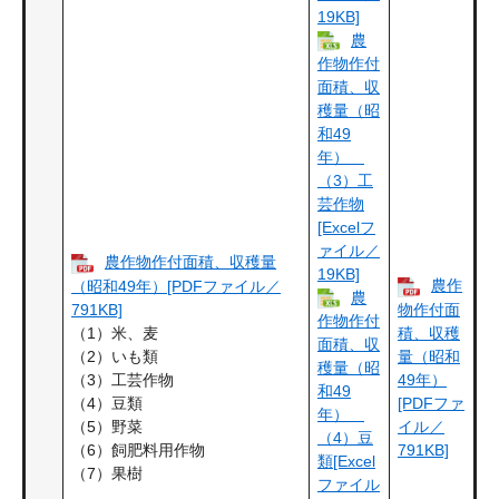
19KB]
農
作物作付
面積、収
穫量（昭
和49
年）
（3）工
芸作物
[Excelフ
ァイル／
農作物作付面積、収穫量
19KB]
農作
（昭和49年）[PDFファイル／
農
791KB]
物作付面
作物作付
（1）米、麦
積、収穫
面積、収
（2）いも類
量（昭和
穫量（昭
（3）工芸作物
49年）
和49
（4）豆類
[PDFファ
年）
（5）野菜
イル／
（4）豆
（6）飼肥料用作物
791KB]
類[Excel
（7）果樹
ファイル