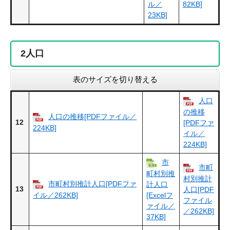
ル／
82KB]
23KB]
2
人口
表のサイズを切り替える
人口
の推移
人口の推移[PDFファイル／
12
[PDFファ
224KB]
イル／
224KB]
市
市町
町村別推
村別推計
市町村別推計人口[PDFファ
計人口
13
人口[PDF
イル／262KB]
[Excelフ
ファイル
ァイル／
／262KB]
37KB]