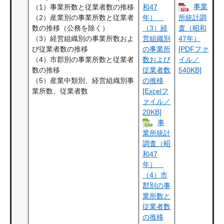
事業
（1）事業所数と従業者数の推移
和47
（2）産業別の事業所数と従業者
所統計調
年）
数の推移（公務を除く）
査（昭和
（3）経
（3）経営組織別の事業所数およ
47年）
営組織別
び従業者数の推移
[PDFファ
の事業所
（4）市郡別の事業所数と従業者
イル／
数および
数の推移
540KB]
従業者数
（5）産業中類別、経営組織別事
の推移
業所数、従業者数
[Excelフ
ァイル／
20KB]
事
業所統計
調査（昭
和47
年）
（4）市
郡別の事
業所数と
従業者数
の推移