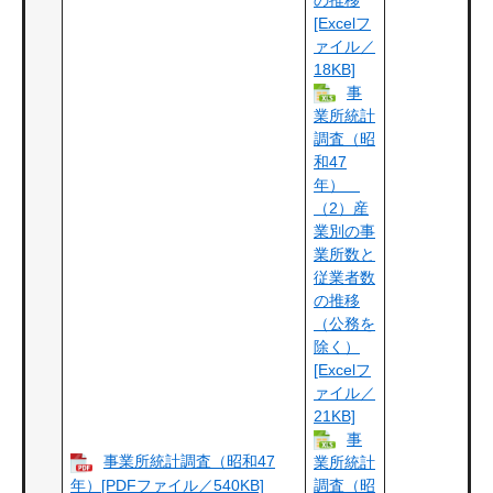
[Excelフ
ァイル／
18KB]
事
業所統計
調査（昭
和47
年）
（2）産
業別の事
業所数と
従業者数
の推移
（公務を
除く）
[Excelフ
ァイル／
21KB]
事
事業所統計調査（昭和47
業所統計
年）[PDFファイル／540KB]
調査（昭