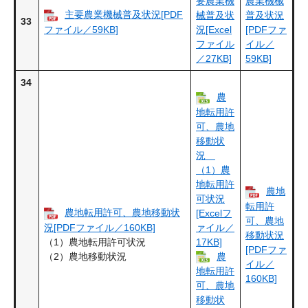
要農業機
農業機械
主要農業機械普及状況[PDF
械普及状
普及状況
33
ファイル／59KB]
況[Excel
[PDFファ
ファイル
イル／
／27KB]
59KB]
34
農
地転用許
可、農地
移動状
況
（1）農
地転用許
農地
可状況
転用許
農地転用許可、農地移動状
[Excelフ
可、農地
況[PDFファイル／160KB]
ァイル／
移動状況
（1）農地転用許可状況
17KB]
[PDFファ
（2）農地移動状況
農
イル／
地転用許
160KB]
可、農地
移動状