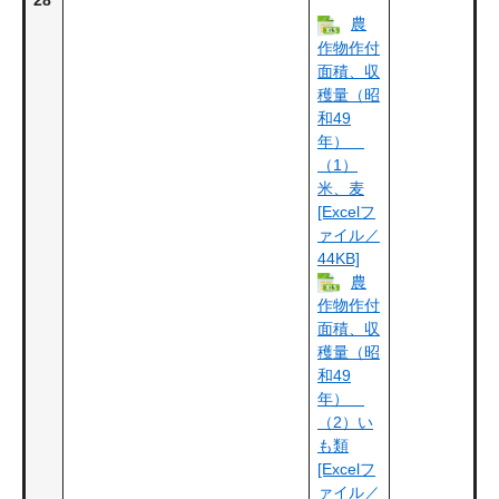
28
農
作物作付
面積、収
穫量（昭
和49
年）
（1）
米、麦
[Excelフ
ァイル／
44KB]
農
作物作付
面積、収
穫量（昭
和49
年）
（2）い
も類
[Excelフ
ァイル／