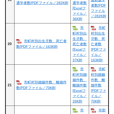
通学者数[PDFファイル／282KB]
通学者数
者数[PDF
[Excelフ
ファイル
ァイル／
／282KB]
36KB]
市
市町
町村別出
村別出生
生児数、
児数、死
市町村別出生児数、死亡者
20
死亡者数
亡者数
数[PDFファイル／163KB]
[Excelフ
[PDFファ
ァイル／
イル／
37KB]
163KB]
市
市町
町村別婚
村別婚姻
姻件数、
件数、離
市町村別婚姻件数、離婚件
21
離婚件数
婚件数
数[PDFファイル／70KB]
[Excelフ
[PDFファ
ァイル／
イル／
26KB]
70KB]
市
市郡