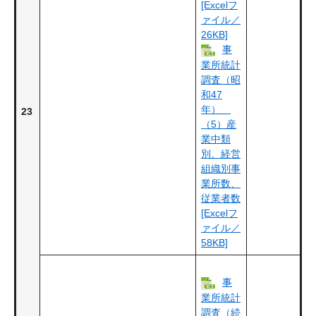
[Excelフ
ァイル／
26KB]
事
業所統計
調査（昭
和47
年）
23
（5）産
業中類
別、経営
組織別事
業所数、
従業者数
[Excelフ
ァイル／
58KB]
事
業所統計
調査（続