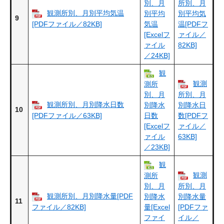
別、月
所別、月
観測所別、月別平均気温
別平均
別平均気
9
[PDFファイル／82KB]
気温
温[PDFフ
[Excelフ
ァイル／
ァイル
82KB]
／24KB]
観
観測
測所
別、月
所別、月
観測所別、月別降水日数
別降水
別降水日
10
[PDFファイル／63KB]
日数
数[PDFフ
[Excelフ
ァイル／
ァイル
63KB]
／23KB]
観
観測
測所
別、月
所別、月
観測所別、月別降水量[PDF
別降水
別降水量
11
ファイル／82KB]
量[Excel
[PDFファ
ファイ
イル／