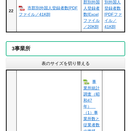
郡別外国
別外国人
市郡別外国人登録者数[PDF
人登録者
登録者数
22
ファイル／41KB]
数[Excel
[PDFファ
ファイル
イル／
／20KB]
41KB]
3
事業所
表のサイズを切り替える
事
業所統計
調査（昭
和47
年）
（1）事
業所数と
従業者数
の推移