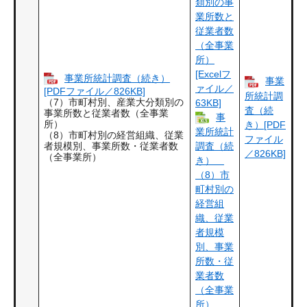
類別の事
業所数と
従業者数
（全事業
所）
[Excelフ
事業所統計調査（続き）
事業
ァイル／
[PDFファイル／826KB]
所統計調
（7）市町村別、産業大分類別の
63KB]
査（続
事業所数と従業者数（全事業
事
所）
き）[PDF
業所統計
（8）市町村別の経営組織、従業
ファイル
調査（続
者規模別、事業所数・従業者数
／826KB]
（全事業所）
き）
（8）市
町村別の
経営組
織、従業
者規模
別、事業
所数・従
業者数
（全事業
所）