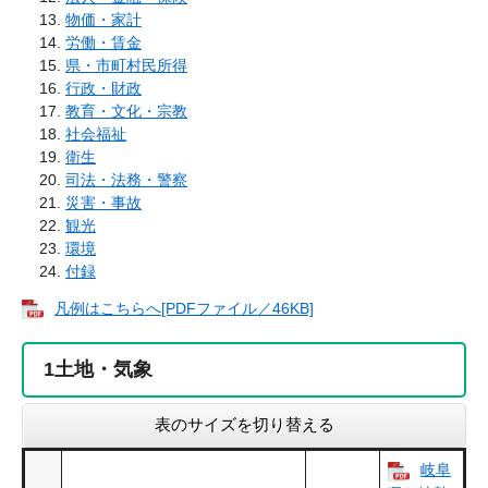
物価・家計
労働・賃金
県・市町村民所得
行政・財政
教育・文化・宗教
社会福祉
衛生
司法・法務・警察
災害・事故
観光
環境
付録
凡例はこちらへ[PDFファイル／46KB]
1
土地・気象
表のサイズを切り替える
岐阜