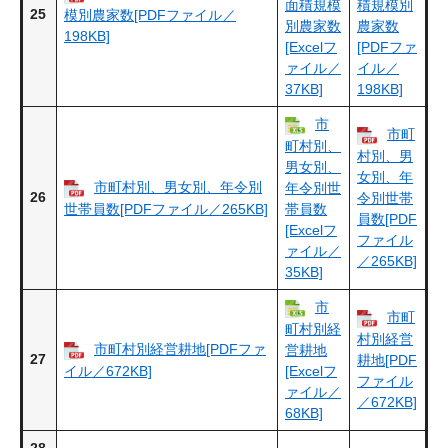
面積規模
積規模別
25
模別農家数[PDFファイル／
別農家数
農家数
198KB]
[Excelフ
[PDFファ
ァイル／
イル／
37KB]
198KB]
市
市町
町村別、
村別、男
男女別、
女別、年
市町村別、男女別、年令別
年令別世
26
令別世帯
世帯員数[PDFファイル／265KB]
帯員数
員数[PDF
[Excelフ
ファイル
ァイル／
／265KB]
35KB]
市
市町
町村別経
村別経営
市町村別経営耕地[PDFファ
営耕地
27
耕地[PDF
イル／672KB]
[Excelフ
ファイル
ァイル／
／672KB]
68KB]