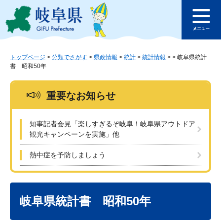
ペ
メ
このページの本文へ
ー
ニ
メ
ジ
ュ
ニ
の
ー
ュ
先
を
ー
頭
飛
トップページ
>
分類でさがす
>
県政情報
>
統計
>
統計情報
>
>
岐阜県統計
書 昭和50年
で
ば
す
し
。
て
重要なお知らせ
本
文
へ
知事記者会見「楽しすぎるぞ岐阜！岐阜県アウトドア
観光キャンペーンを実施」他
熱中症を予防しましょう
本
文
岐阜県統計書 昭和50年