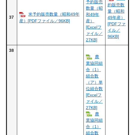
予約販売
約販売数
数量（昭
量（昭和
米予約販売数量（昭和49年
和49年
37
49年産）
産）[PDFファイル／96KB]
産）
[PDFファ
[Excelフ
イル／
ァイル／
96KB]
27KB]
38
農
業協同組
合（1）
組合数
（ア）単
位組合数
[Excelフ
ァイル／
27KB]
農
業協同組
合（1）
組合数