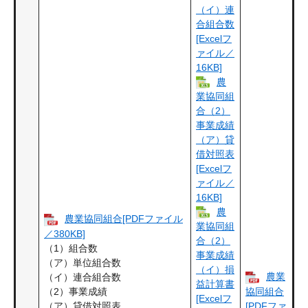
（イ）連
合組合数
[Excelフ
ァイル／
16KB]
農
業協同組
合（2）
事業成績
（ア）貸
借対照表
[Excelフ
ァイル／
16KB]
農
農業協同組合[PDFファイル
業協同組
／380KB]
合（2）
（1）組合数
事業成績
（ア）単位組合数
（イ）損
農業
（イ）連合組合数
益計算書
（2）事業成績
協同組合
[Excelフ
（ア）貸借対照表
[PDFファ