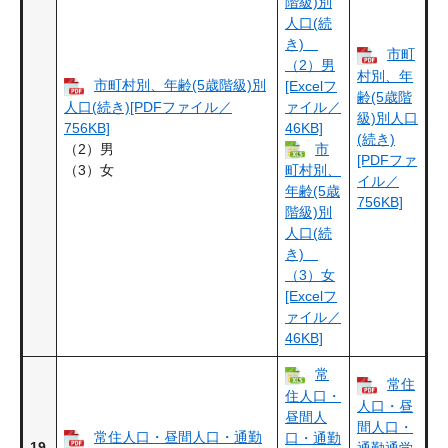
階級)別
人口(続
き)
市町
（2）男
村別、年
市町村別、年齢(5歳階級)別
[Excelフ
齢(5歳階
人口(続き)[PDFファイル／
ァイル／
級)別人口
756KB]
46KB]
(続き)
（2）男
市
[PDFファ
（3）女
町村別、
イル／
年齢(5歳
756KB]
階級)別
人口(続
き)
（3）女
[Excelフ
ァイル／
46KB]
常
常住
住人口・
人口・昼
昼間人
間人口・
常住人口・昼間人口・通勤
口・通勤
19
通勤通学