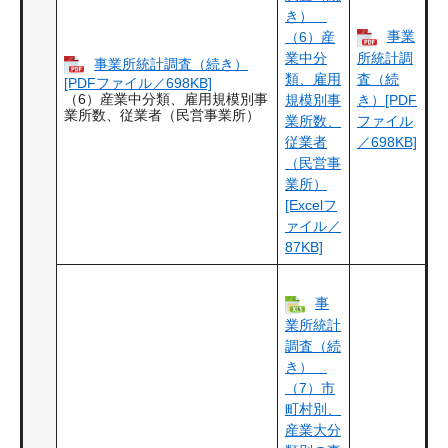
き）
事業
（6）産
業中分
所統計調
事業所統計調査（続き）
類、雇用
査（続
[PDFファイル／698KB]
（6）産業中分類、雇用規模別事
規模別事
き）[PDF
業所数、従業者（民営事業所）
業所数、
ファイル
従業者
／698KB]
（民営事
業所）
[Excelフ
ァイル／
87KB]
事
業所統計
調査（続
き）
（7）市
町村別、
産業大分