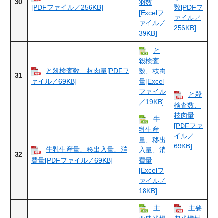
30
羽数
[PDFファイル／256KB]
数[PDFフ
[Excelフ
ァイル／
ァイル／
256KB]
39KB]
と
殺検査
と殺検査数、枝肉量[PDFフ
数、枝肉
31
ァイル／69KB]
量[Excel
ファイル
と殺
／19KB]
検査数、
枝肉量
牛
[PDFファ
乳生産
イル／
量、移出
69KB]
牛乳生産量、移出入量、消
入量、消
32
費量[PDFファイル／69KB]
費量
[Excelフ
ァイル／
18KB]
主
主要