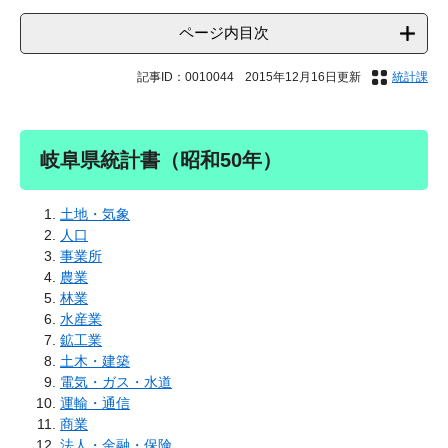
ページ内目次
記事ID：0010044
2015年12月16日更新
統計課
岐阜県統計書（昭和50年）
土地・気象
人口
事業所
農業
林業
水産業
鉱工業
土木・建築
電気・ガス・水道
運輸・通信
商業
法人・金融・保険