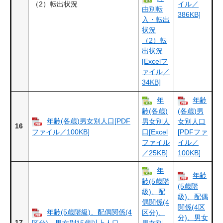
（2）転出状況
イル／
由別転
386KB]
入・転出
状況
（2）転
出状況
[Excelフ
ァイル／
34KB]
年
年齢
齢(各歳)
(各歳)男
年齢(各歳)男女別人口[PDF
男女別人
女別人口
16
ファイル／100KB]
口[Excel
[PDFファ
ファイル
イル／
／25KB]
100KB]
年
年齢
齢(5歳階
(5歳階
級)、配
級)、配偶
偶関係(4
関係(4区
年齢(5歳階級)、配偶関係(4
区分)、
分)、男女
17
区分)、男女別15歳以上人口
男女別