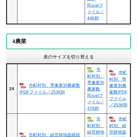
[Excelフ
ァイル／
44KB]
4
農業
表のサイズを切り替える
市
市町
町村別、
村別、専
専兼業別
市町村別、専兼業別農家数
兼業別農
24
農家数
[PDFファイル／253KB]
家数[PDF
[Excelフ
ファイル
ァイル／
／253KB]
37KB]
市
市町
町村別、
村別、経
経営耕地
営耕地面
市町村別、経営耕地面積規