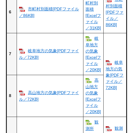
町村別
村別面積
市町村別面積[PDFファイル
面積
6
[PDFファ
／86KB]
[Excelフ
イル／
ァイル
86KB]
／31KB]
岐
阜地方
岐阜地方の気象[PDFファイ
の気象
7
ル／72KB]
[Excelフ
岐阜
ァイル
地方の気
／20KB]
象[PDFフ
高
ァイル／
山地方
72KB]
高山地方の気象[PDFファイ
の気象
8
ル／72KB]
[Excelフ
ァイル
／20KB]
観
観測
測所