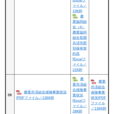
[Excelフ
ァイル／
19KB]
農
業協同組
合（4）
農業協同
組合長期
共済市郡
別保有契
約高
[Excelフ
ァイル／
22KB]
農
農業
業共済組
共済組合
合保険事
農業共済組合保険事業状況
保険事業
39
業状況
[PDFファイル／136KB]
状況[PDF
[Excelフ
ファイル
ァイル／
／136KB]
28KB]