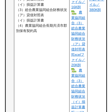
ァイル／
（イ）損益計算書
イル／
16KB]
（3）総合農業協同組合財務状況
380KB]
農
（ア）貸借対照表
業協同組
（イ）損益計算書
合（3）
（4）農業協同組合長期共済市郡
総合農業
別保有契約高
協同組合
財務状況
（ア）貸
借対照表
[Excelフ
ァイル／
20KB]
農
業協同組
合（3）
総合農業
協同組合
財務状況
（イ）損
益計算書