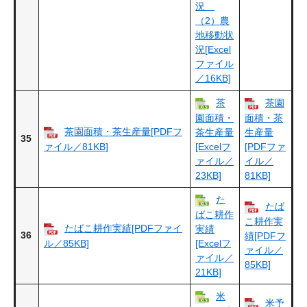
況
（2）農
地移動状
況[Excel
ファイル
／16KB]
茶
茶園
園面積・
面積・茶
茶園面積・茶生産量[PDFフ
茶生産量
生産量
35
ァイル／81KB]
[Excelフ
[PDFファ
ァイル／
イル／
23KB]
81KB]
た
たば
ばこ耕作
こ耕作実
たばこ耕作実績[PDFファイ
実績
36
績[PDFフ
ル／85KB]
[Excelフ
ァイル／
ァイル／
85KB]
21KB]
米
米予