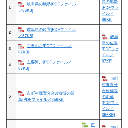
県の地勢
岐阜県の地勢[PDFファイル
1
[PDFファ
／86KB]
イル／
86KB]
岐阜県の位置[PDFファイル
2
／87KB]
岐阜
県の位置
主要山岳[PDFファイル／
3
[PDFファ
87KB]
イル／
87KB]
主要河川[PDFファイル／
4
87KB]
市町
村廃置分
合改称等
市町村廃置分合改称等の沿
5
の沿革
革[PDFファイル／356KB]
[PDFファ
イル／
356KB]
市
市町