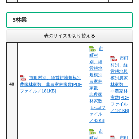
5
林業
表のサイズを切り替える
市
町村
市町
別、経
村別、経
営耕地
営耕地規
規模別
市町村別、経営耕地規模別
模別農家
農家林
40
農家林家数、非農家林家数[PDF
林家数、
家数、
ファイル／181KB]
非農家林
非農家
家数[PDF
林家数
ファイル
[Excelフ
／181KB]
ァイル
／43KB]
市
市町
町村