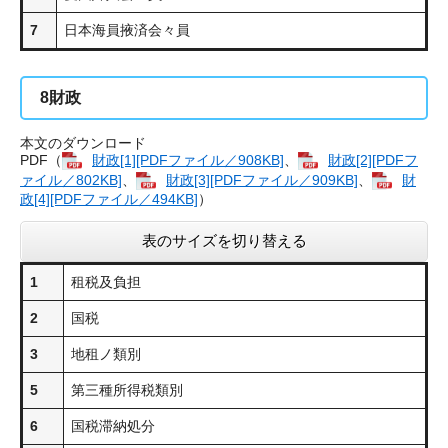
7
日本海員掖済会々員
8
財政
本文のダウンロード
PDF（
財政[1][PDFファイル／908KB]
、
財政[2][PDFフ
ァイル／802KB]
、
財政[3][PDFファイル／909KB]
、
財
政[4][PDFファイル／494KB]
）
表のサイズを切り替える
1
租税及負担
2
国税
3
地租ノ類別
5
第三種所得税類別
6
国税滞納処分