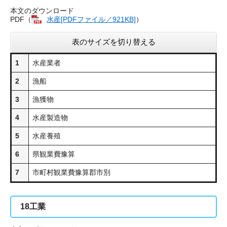
本文のダウンロード
PDF（
水産[PDFファイル／921KB]
）
表のサイズを切り替える
1
水産業者
2
漁船
3
漁獲物
4
水産製造物
5
水産養殖
6
県観業費豫算
7
市町村観業費豫算郡市別
18
工業