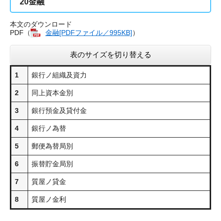
20
金融
本文のダウンロード
PDF（
金融[PDFファイル／995KB]
）
表のサイズを切り替える
1
銀行ノ組織及資力
2
同上資本金別
3
銀行預金及貸付金
4
銀行ノ為替
5
郵便為替局別
6
振替貯金局別
7
質屋ノ貸金
8
質屋ノ金利