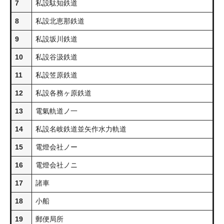
7
私設駄知鉄道
8
私設北恵那鉄道
9
私設坂川鉄道
10
私設谷汲鉄道
11
私設笠原鉄道
12
私設各務ヶ原鉄道
13
電氣軌道ノ一
14
私設名岐鉄道並矢作水力軌道
15
電燈会社ノー
16
電燈会社ノニ
17
諸車
18
小船
19
郵便局所