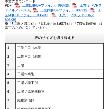
本文のダウンロード
PDF（
工業[1][PDFファイル／898KB]
、
工業[2][PDFフ
ァイル／978KB]
、
工業[3][PDFファイル／987KB]
、
工
業[4][PDFファイル／835KB]
、
工業[5][PDFファイル／
806KB]
）
※「5工場ノ職工別」「6工場ノ原動機種別」「7織物類価額」は
落丁のため、欠けています。
表のサイズを切り替える
1
工業戸口（本業）
2
工業戸口（副業）
3
工場
4
工場作業別
5
工場ノ職工別
6
工場ノ原動機種別
7
織物類価額