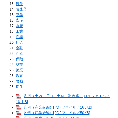
農業
蚕糸業
茶業
畜産
水産
工業
商業
組合
金融
貯蓄
保険
林業
鉱業
教育
警察
衛生
凡例（土地・戸口・土功・財政等）[PDFファイル／
161KB]
凡例（産業前編）[PDFファイル／165KB]
凡例（産業後編）[PDFファイル／50KB]