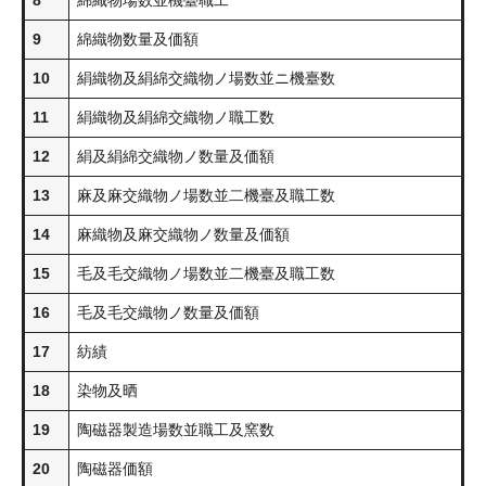
8
綿織物場数並機臺職工
9
綿織物数量及価額
10
絹織物及絹綿交織物ノ場数並ニ機臺数
11
絹織物及絹綿交織物ノ職工数
12
絹及絹綿交織物ノ数量及価額
13
麻及麻交織物ノ場数並二機臺及職工数
14
麻織物及麻交織物ノ数量及価額
15
毛及毛交織物ノ場数並二機臺及職工数
16
毛及毛交織物ノ数量及価額
17
紡績
18
染物及晒
19
陶磁器製造場数並職工及窯数
20
陶磁器価額