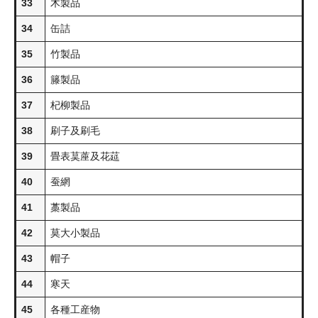
33
木製品
34
缶詰
35
竹製品
36
籐製品
37
杞柳製品
38
刷子及刷毛
39
畳表茣蓙及花莚
40
蚕網
41
藁製品
42
莫大小製品
43
帽子
44
寒天
45
各種工産物