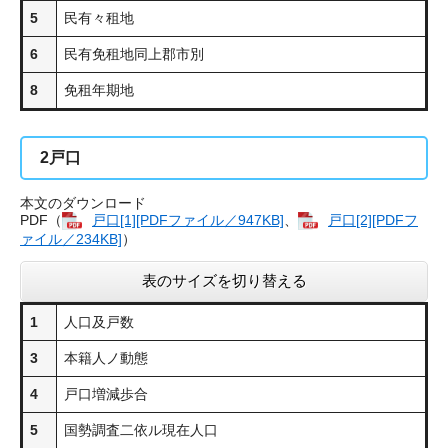
5
民有々租地
6
民有免租地同上郡市別
8
免租年期地
2
戸口
本文のダウンロード
PDF（
戸口[1][PDFファイル／947KB]
、
戸口[2][PDFフ
ァイル／234KB]
）
表のサイズを切り替える
1
人口及戸数
3
本籍人ノ動態
4
戸口増減歩合
5
国勢調査二依ル現在人口