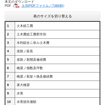
本文のダウンロード
PDF（
土功[PDFファイル／738KB]
）
表のサイズを切り替える
1
土木総工費
2
土木費総工費郡市別
3
水利組合ニ依ル土木費
4
道路ノ延長
5
道路ノ新開及修繕費
6
橋梁ノ個数及坪数
7
橋梁ノ新架々換及修繕費
8
著大橋梁
9
水害
10
水害損失価額