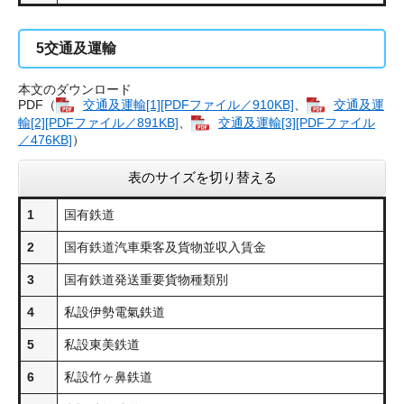
5
交通及運輸
本文のダウンロード
PDF（
交通及運輸[1][PDFファイル／910KB]
、
交通及運
輸[2][PDFファイル／891KB]
、
交通及運輸[3][PDFファイル
／476KB]
）
表のサイズを切り替える
1
国有鉄道
2
国有鉄道汽車乗客及貨物並収入賃金
3
国有鉄道発送重要貨物種類別
4
私設伊勢電氣鉄道
5
私設東美鉄道
6
私設竹ヶ鼻鉄道