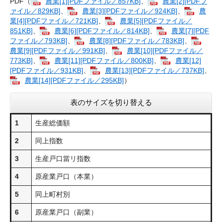
PDF（
農業[1][PDFファイル／857KB]
、
農業[2][PDFフ
ァイル／829KB]
、
農業[3][PDFファイル／924KB]
、
農
業[4][PDFファイル／721KB]
、
農業[5][PDFファイル／
851KB]
、
農業[6][PDFファイル／814KB]
、
農業[7][PDF
ファイル／793KB]
、
農業[8][PDFファイル／783KB]
、
農業[9][PDFファイル／991KB]
、
農業[10][PDFファイル／
773KB]
、
農業[11][PDFファイル／800KB]
、
農業[12]
[PDFファイル／931KB]
、
農業[13][PDFファイル／737KB]
、
農業[14][PDFファイル／295KB]
）
表のサイズを切り替える
1
生産総価額
2
同上指数
3
生産戸口當リ指数
4
原産業戸口（本業）
5
同上町村別
6
原産業戸口（副業）