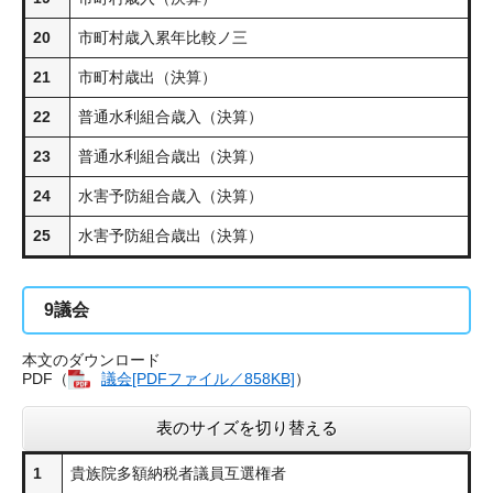
20
市町村歳入累年比較ノ三
21
市町村歳出（決算）
22
普通水利組合歳入（決算）
23
普通水利組合歳出（決算）
24
水害予防組合歳入（決算）
25
水害予防組合歳出（決算）
9
議会
本文のダウンロード
PDF（
議会[PDFファイル／858KB]
）
表のサイズを切り替える
1
貴族院多額納税者議員互選権者