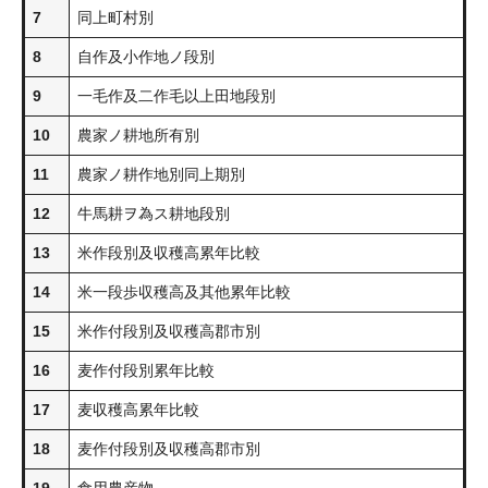
7
同上町村別
8
自作及小作地ノ段別
9
一毛作及二作毛以上田地段別
10
農家ノ耕地所有別
11
農家ノ耕作地別同上期別
12
牛馬耕ヲ為ス耕地段別
13
米作段別及収穫高累年比較
14
米一段歩収穫高及其他累年比較
15
米作付段別及収穫高郡市別
16
麦作付段別累年比較
17
麦収穫高累年比較
18
麦作付段別及収穫高郡市別