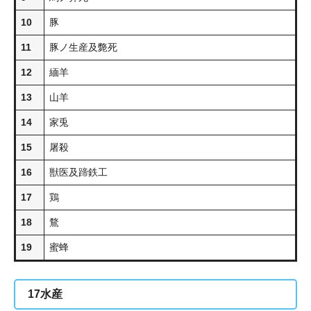
10
豚
11
豚ノ生産及斃死
12
緬羊
13
山羊
14
家兎
15
屠殺
16
獣医及蹄鉄工
17
鶏
18
鶩
19
蜜蜂
17
水産