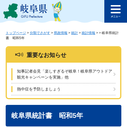
ペ
メ
このページの本文へ
ー
ニ
メ
ジ
ュ
ニ
の
ー
ュ
先
を
ー
頭
飛
トップページ
>
分類でさがす
>
県政情報
>
統計
>
統計情報
>
>
岐阜県統計
書 昭和5年
で
ば
す
し
。
て
重要なお知らせ
本
文
へ
知事記者会見「楽しすぎるぞ岐阜！岐阜県アウトドア
観光キャンペーンを実施」他
熱中症を予防しましょう
本
文
岐阜県統計書 昭和5年