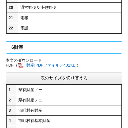
20
通常郵便及小包郵便
21
電報
22
電話
6
財産
本文のダウンロード
PDF（
財産[PDFファイル／431KB]
）
表のサイズを切り替える
1
県有財産ノー
2
県有財産ノニ
3
市町村有財産
4
市町村有基本財産