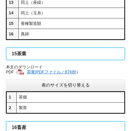
13
同上（座繰）
14
同上（玉糸）
15
蚕種製造額
16
真綿
15
茶業
本文のダウンロード
PDF（
茶業[PDFファイル／87KB]
）
表のサイズを切り替える
1
茶畑
2
製茶
16
畜産