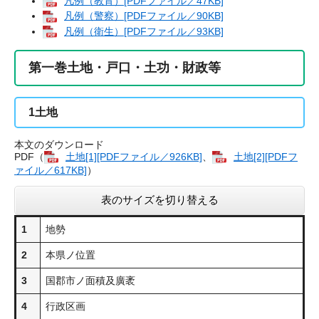
凡例（教育）[PDFファイル／47KB]
凡例（警察）[PDFファイル／90KB]
凡例（衛生）[PDFファイル／93KB]
第一巻土地・戸口・土功・財政等
1
土地
本文のダウンロード
PDF（
土地[1][PDFファイル／926KB]
、
土地[2][PDFフ
ァイル／617KB]
）
表のサイズを切り替える
1
地勢
2
本県ノ位置
3
国郡市ノ面積及廣袤
4
行政区画