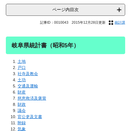
ページ内目次
記事ID：0010043
2015年12月28日更新
統計課
岐阜県統計書（昭和5年）
土地
戸口
社寺及教会
土功
交通及運輸
財産
慈恵救済及褒賞
財政
議会
官公吏及文書
附録
気象