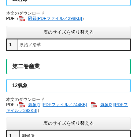
本文のダウンロード
PDF（
附録[PDFファイル／298KB]
）
表のサイズを切り替える
1
県治ノ沿革
第二巻産業
12
氣象
本文のダウンロード
PDF（
氣象[1][PDFファイル／744KB]
、
氣象[2][PDFフ
ァイル／392KB]
）
表のサイズを切り替える
1
測候所