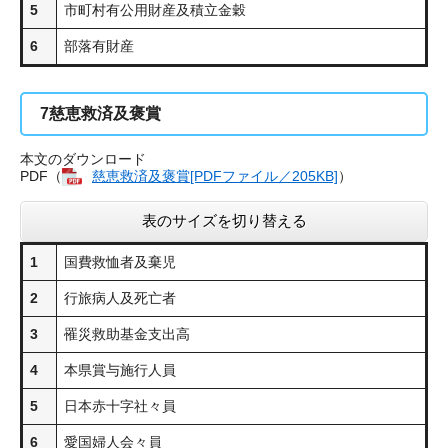
5
市町村有公用財産及積立金穀
6
部落有財産
7
慈恵救済及褒賞
本文のダウンロード
PDF（
慈恵救済及褒賞[PDFファイル／205KB]
）
表のサイズを切り替える
1
国費救恤者及棄児
2
行旅病人及死亡者
3
罹災救助基金支出高
4
本県賞与施行人員
5
日本赤十字社々員
6
愛国婦人会々員