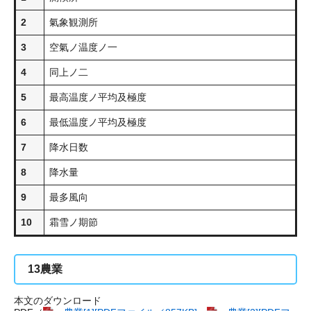
2
氣象観測所
3
空氣ノ温度ノ一
4
同上ノ二
5
最高温度ノ平均及極度
6
最低温度ノ平均及極度
7
降水日数
8
降水量
9
最多風向
10
霜雪ノ期節
13
農業
本文のダウンロード