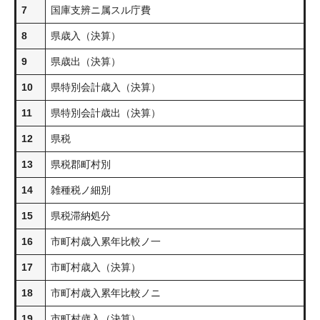
7
国庫支辨ニ属スル庁費
8
県歳入（決算）
9
県歳出（決算）
10
県特別会計歳入（決算）
11
県特別会計歳出（決算）
12
県税
13
県税郡町村別
14
雑種税ノ細別
15
県税滞納処分
16
市町村歳入累年比較ノ一
17
市町村歳入（決算）
18
市町村歳入累年比較ノニ
19
市町村歳入（決算）