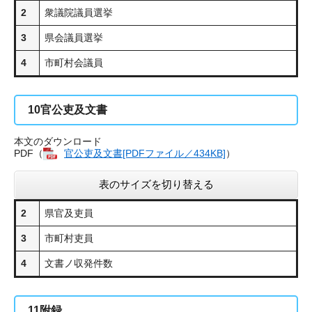
2
衆議院議員選挙
3
県会議員選挙
4
市町村会議員
10
官公吏及文書
本文のダウンロード
PDF（
官公吏及文書[PDFファイル／434KB]
）
表のサイズを切り替える
2
県官及吏員
3
市町村吏員
4
文書ノ収発件数
11
附録