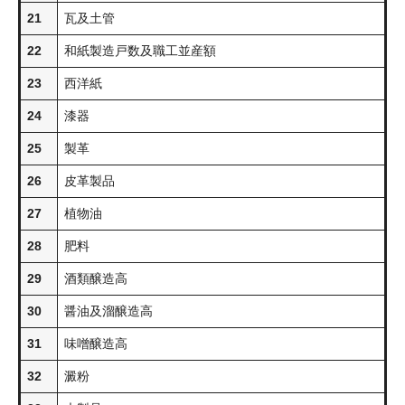
21
瓦及土管
22
和紙製造戸数及職工並産額
23
西洋紙
24
漆器
25
製革
26
皮革製品
27
植物油
28
肥料
29
酒類醸造高
30
醤油及溜醸造高
31
味噌醸造高
32
澱粉