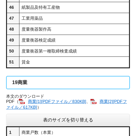
46
紙製品及特有工産物
47
工業用薬品
48
度量衡器製作高
49
度量衡器検定成績
50
度量衝器第一種取締検査成績
51
賃金
19
商業
本文のダウンロード
PDF（
商業[1][PDFファイル／830KB]
、
商業[2][PDFフ
ァイル／617KB]
）
表のサイズを切り替える
1
商業戸数（本業）