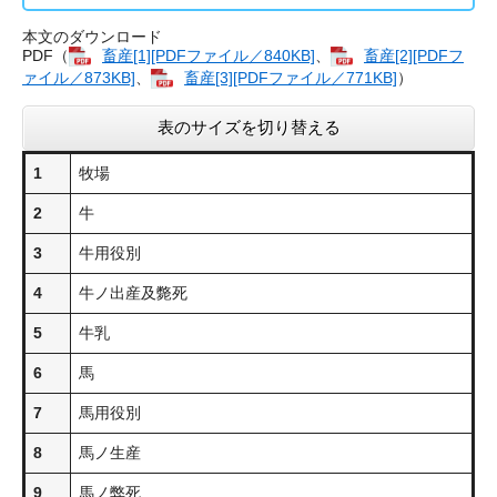
本文のダウンロード
PDF（
畜産[1][PDFファイル／840KB]
、
畜産[2][PDFフ
ァイル／873KB]
、
畜産[3][PDFファイル／771KB]
）
表のサイズを切り替える
1
牧場
2
牛
3
牛用役別
4
牛ノ出産及斃死
5
牛乳
6
馬
7
馬用役別
8
馬ノ生産
9
馬ノ弊死