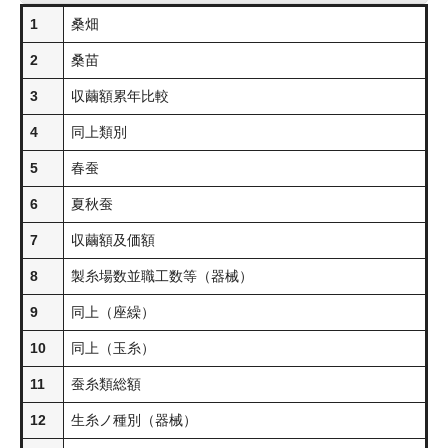
1
桑畑
2
桑苗
3
収繭額累年比較
4
同上類別
5
春蚕
6
夏秋蚕
7
収繭額及価額
8
製糸場数並職工数等（器械）
9
同上（座繰）
10
同上（玉糸）
11
蚕糸類総額
12
生糸ノ種別（器械）