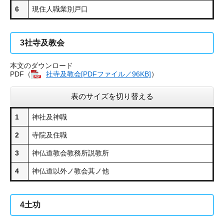
6
現住人職業別戸口
3
社寺及教会
本文のダウンロード
PDF（
社寺及教会[PDFファイル／96KB]
）
表のサイズを切り替える
1
神社及神職
2
寺院及住職
3
神仏道教会教務所説教所
4
神仏道以外ノ教会其ノ他
4
土功