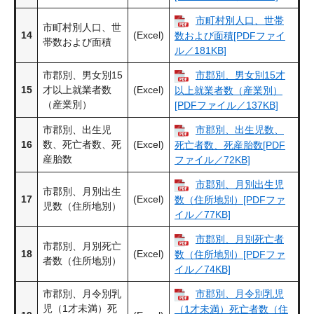
市町村別人口、世帯
市町村別人口、世
14
(Excel)
数および面積[PDFファイ
帯数および面積
ル／181KB]
市郡別、男女別15
市郡別、男女別15才
15
才以上就業者数
(Excel)
以上就業者数（産業別）
（産業別）
[PDFファイル／137KB]
市郡別、出生児
市郡別、出生児数、
16
数、死亡者数、死
(Excel)
死亡者数、死産胎数[PDF
産胎数
ファイル／72KB]
市郡別、月別出生児
市郡別、月別出生
17
(Excel)
数（住所地別）[PDFファ
児数（住所地別）
イル／77KB]
市郡別、月別死亡者
市郡別、月別死亡
18
(Excel)
数（住所地別）[PDFファ
者数（住所地別）
イル／74KB]
市郡別、月令別乳
市郡別、月令別乳児
児（1才未満）死
（1才未満）死亡者数（住