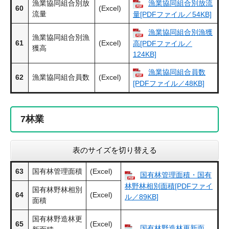
漁業協同組合別放
漁業協同組合別放流
60
(Excel)
流量
量[PDFファイル／54KB]
漁業協同組合別漁獲
漁業協同組合別漁
61
(Excel)
高[PDFファイル／
獲高
124KB]
漁業協同組合員数
62
漁業協同組合員数
(Excel)
[PDFファイル／48KB]
7
林業
表のサイズを切り替える
63
国有林管理面積
(Excel)
国有林管理面積・国有
林野林相別面積[PDFファイ
国有林野林相別
64
(Excel)
ル／89KB]
面積
国有林野造林更
65
(Excel)
国有林野造林更新面