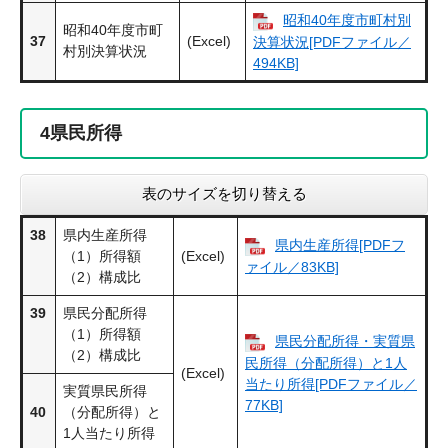
昭和40年度市町村別
昭和40年度市町
37
(Excel)
決算状況[PDFファイル／
村別決算状況
494KB]
4
県民所得
表のサイズを切り替える
38
県内生産所得
県内生産所得[PDFフ
（1）所得額
(Excel)
ァイル／83KB]
（2）構成比
39
県民分配所得
（1）所得額
県民分配所得・実質県
（2）構成比
民所得（分配所得）と1人
(Excel)
当たり所得[PDFファイル／
実質県民所得
77KB]
40
（分配所得）と
1人当たり所得