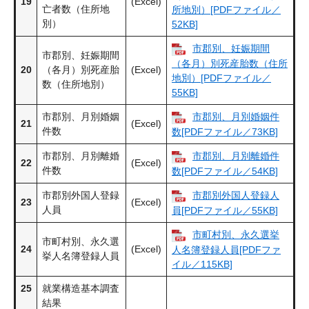
19
(Excel)
亡者数（住所地
所地別）[PDFファイル／
別）
52KB]
市郡別、妊娠期間
市郡別、妊娠期間
（各月）別死産胎数（住所
20
（各月）別死産胎
(Excel)
地別）[PDFファイル／
数（住所地別）
55KB]
市郡別、月別婚姻
市郡別、月別婚姻件
21
(Excel)
件数
数[PDFファイル／73KB]
市郡別、月別離婚
市郡別、月別離婚件
22
(Excel)
件数
数[PDFファイル／54KB]
市郡別外国人登録
市郡別外国人登録人
23
(Excel)
人員
員[PDFファイル／55KB]
市町村別、永久選挙
市町村別、永久選
24
(Excel)
人名簿登録人員[PDFファ
挙人名簿登録人員
イル／115KB]
25
就業構造基本調査
結果