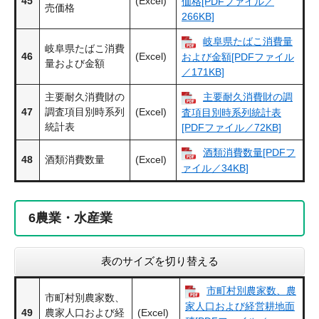
45
(Excel)
価格[PDFファイル／
売価格
266KB]
岐阜県たばこ消費量
岐阜県たばこ消費
46
(Excel)
および金額[PDFファイル
量および金額
／171KB]
主要耐久消費財の
主要耐久消費財の調
47
調査項目別時系列
(Excel)
査項目別時系列統計表
統計表
[PDFファイル／72KB]
酒類消費数量[PDFフ
48
酒類消費数量
(Excel)
ァイル／34KB]
6
農業・水産業
表のサイズを切り替える
市町村別農家数、農
市町村別農家数、
家人口および経営耕地面
49
農家人口および経
(Excel)