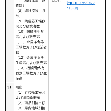
（7）繊維流通（織
(Excel)
計[PDFファイル／
物卸）
418KB]
（8）繊維流通（糸
卸）
（9）陶磁器工場数
および従業者数
（10）陶磁器生産
高および販売高
（11）金属洋食器
工場数および従業者
数
（12）金属洋食器
生産高および販売高
（13）機械関係機
種別工場数および生
産高
91
輸出
（1）直接輸出額お
よび間接輸出額
（2）商品別輸出額
（3）県内地域別輸