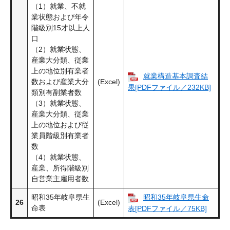
（1）就業、不就
業状態および年令
階級別15才以上人
口
（2）就業状態、
産業大分類、従業
上の地位別有業者
就業構造基本調査結
数および産業大分
(Excel)
果[PDFファイル／232KB]
類別有副業者数
（3）就業状態、
産業大分類、従業
上の地位および従
業員階級別有業者
数
（4）就業状態、
産業、所得階級別
自営業主雇用者数
昭和35年岐阜県生
昭和35年岐阜県生命
26
(Excel)
命表
表[PDFファイル／75KB]