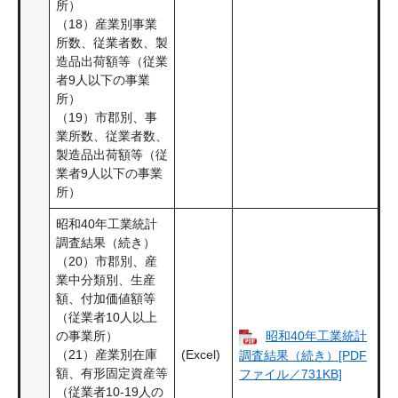
所）
（18）産業別事業
所数、従業者数、製
造品出荷額等（従業
者9人以下の事業
所）
（19）市郡別、事
業所数、従業者数、
製造品出荷額等（従
業者9人以下の事業
所）
昭和40年工業統計
調査結果（続き）
（20）市郡別、産
業中分類別、生産
額、付加価値額等
（従業者10人以上
の事業所）
昭和40年工業統計
（21）産業別在庫
(Excel)
調査結果（続き）[PDF
額、有形固定資産等
ファイル／731KB]
（従業者10-19人の