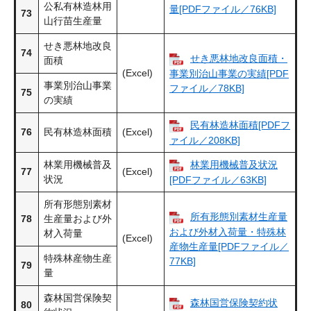
公私有林造林用
量[PDFファイル／76KB]
73
山行苗生産量
せき悪林地改良
74
せき悪林地改良面積・
面積
(Excel)
事業別治山事業の実績[PDF
事業別治山事業
ファイル／78KB]
75
の実績
民有林造林面積[PDFフ
76
民有林造林面積
(Excel)
ァイル／208KB]
林業用機械普及
林業用機械普及状況
77
(Excel)
状況
[PDFファイル／63KB]
所有形態別素材
所有形態別素材生産量
78
生産量および外
および外材入荷量・特殊林
材入荷量
(Excel)
産物生産量[PDFファイル／
特殊林産物生産
77KB]
79
量
森林国営保険契
森林国営保険契約状
80