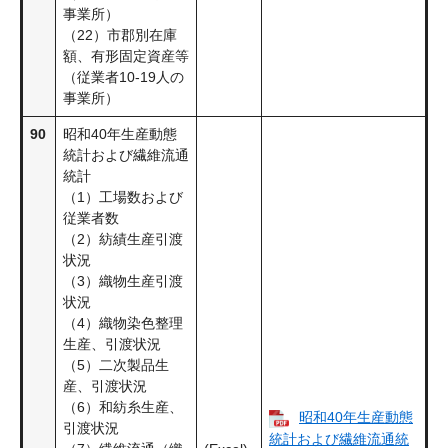
事業所）
（22）市郡別在庫
額、有形固定資産等
（従業者10-19人の
事業所）
90
昭和40年生産動態
統計および繊維流通
統計
（1）工場数および
従業者数
（2）紡績生産引渡
状況
（3）織物生産引渡
状況
（4）織物染色整理
生産、引渡状況
（5）二次製品生
産、引渡状況
（6）和紡糸生産、
昭和40年生産動態
引渡状況
統計および繊維流通統