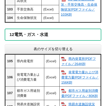
高状況
況・手形交換高・生命保
103
手形交換高
(Excel)
険状況[PDFファイル／
103KB]
104
生命保険状況
(Excel)
12
電気・ガス・水道
表のサイズを切り替える
県内発電所[PDFフ
105
県内発電所
(Excel)
ァイル／264KB]
発電電力量および消
発電電力量およ
106
(Excel)
費電力量[PDFファイル／
び消費電力量
156KB]
都市ガス用途別
都市ガス用途別消費
107
(Excel)
消費量
量[PDFファイル／80KB]
簡易水道施設状
簡易水道施設状況