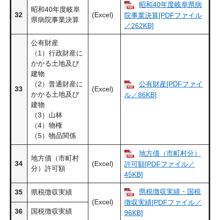
昭和40年度岐阜県病
昭和40年度岐阜
32
(Excel)
院事業決算[PDFファイル
県病院事業決算
／262KB]
公有財産
（1）行政財産に
かかる土地及び
建物
（2）普通財産に
公有財産[PDFファイ
33
(Excel)
かかる土地及び
ル／86KB]
建物
（3）山林
（4）物権
（5）物品関係
地方債（市町村分）
地方債（市町村
34
(Excel)
許可額[PDFファイル／
分）許可額
45KB]
県税徴収実績・国税
35
県税徴収実績
(Excel)
徴収実績[PDFファイル／
36
国税徴収実績
96KB]