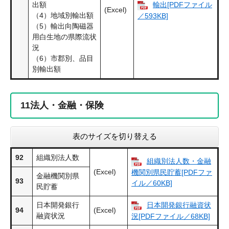
出額
輸出[PDFファイル
(Excel)
（4）地域別輸出額
／593KB]
（5）輸出向陶磁器
用白生地の県際流状
況
（6）市郡別、品目
別輸出額
11
法人・金融・保険
表のサイズを切り替える
92
組織別法人数
組織別法人数・金融
(Excel)
機関別県民貯蓄[PDFファ
金融機関別県
93
イル／60KB]
民貯蓄
日本開発銀行
日本開発銀行融資状
94
(Excel)
融資状況
況[PDFファイル／68KB]