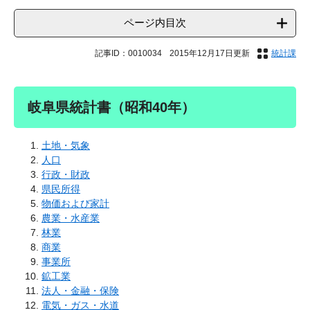
ページ内目次
記事ID：0010034
2015年12月17日更新
統計課
岐阜県統計書（昭和40年）
土地・気象
人口
行政・財政
県民所得
物価および家計
農業・水産業
林業
商業
事業所
鉱工業
法人・金融・保険
電気・ガス・水道