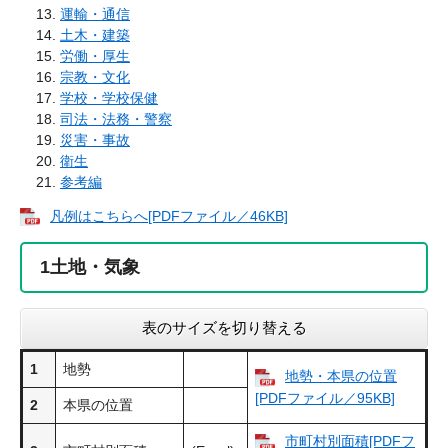
運輸・通信
土木・建築
労働・厚生
宗教・文化
学校・学校保健
司法・法務・警察
災害・事故
衛生
参考編
凡例はこちらへ[PDFファイル／46KB]
1
土地・気象
表のサイズを切り替える
1
地勢
地勢・本県の位置
[PDFファイル／95KB]
2
本県の位置
市町村別面積[PDFフ