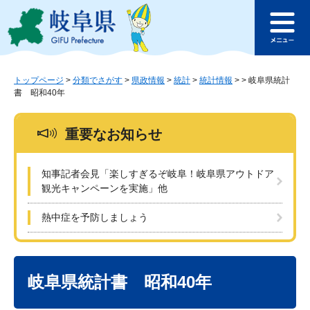
ペ
メ
このページの本文へ
ー
ニ
メ
ジ
ュ
ニ
の
ー
ュ
先
を
ー
頭
飛
トップページ
>
分類でさがす
>
県政情報
>
統計
>
統計情報
>
>
岐阜県統計
書 昭和40年
で
ば
す
し
。
て
重要なお知らせ
本
文
へ
知事記者会見「楽しすぎるぞ岐阜！岐阜県アウトドア
観光キャンペーンを実施」他
熱中症を予防しましょう
本
文
岐阜県統計書 昭和40年