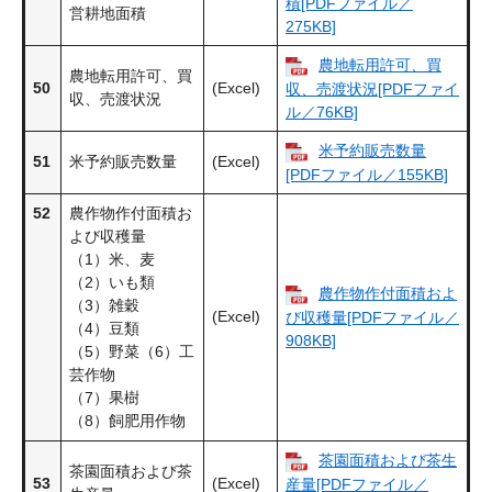
積[PDFファイル／
営耕地面積
275KB]
農地転用許可、買
農地転用許可、買
50
(Excel)
収、売渡状況[PDFファイ
収、売渡状況
ル／76KB]
米予約販売数量
51
米予約販売数量
(Excel)
[PDFファイル／155KB]
52
農作物作付面積お
よび収穫量
（1）米、麦
（2）いも類
農作物作付面積およ
（3）雑穀
(Excel)
び収穫量[PDFファイル／
（4）豆類
908KB]
（5）野菜（6）工
芸作物
（7）果樹
（8）飼肥用作物
茶園面積および茶生
茶園面積および茶
53
(Excel)
産量[PDFファイル／