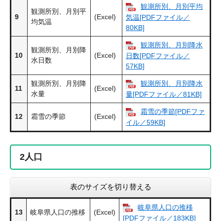
観測所別、月別平均
観測所別、月別平
9
(Excel)
気温[PDFファイル／
均気温
80KB]
観測所別、月別降水
観測所別、月別降
10
(Excel)
日数[PDFファイル／
水日数
57KB]
観測所別、月別降
観測所別、月別降水
11
(Excel)
水量
量[PDFファイル／81KB]
霜雪の季節[PDFファ
12
霜雪の季節
(Excel)
イル／59KB]
2
人口
表のサイズを切り替える
岐阜県人口の推移
13
岐阜県人口の推移
(Excel)
[PDFファイル／183KB]