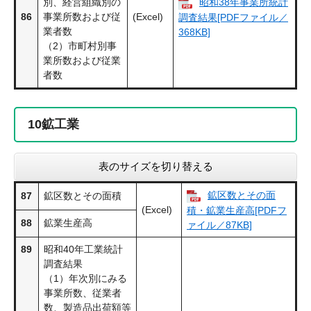
別、経営組織別の
昭和38年事業所統計
86
事業所数および従
(Excel)
調査結果[PDFファイル／
業者数
368KB]
（2）市町村別事
業所数および従業
者数
10
鉱工業
表のサイズを切り替える
鉱区数とその面
87
鉱区数とその面積
(Excel)
積・鉱業生産高[PDFフ
88
鉱業生産高
ァイル／87KB]
89
昭和40年工業統計
調査結果
（1）年次別にみる
事業所数、従業者
数、製造品出荷額等