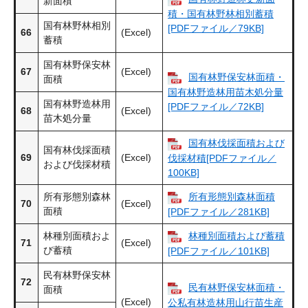
新面積
積・国有林野林相別蓄積
国有林野林相別
[PDFファイル／79KB]
66
(Excel)
蓄積
国有林野保安林
67
(Excel)
国有林野保安林面積・
面積
国有林野造林用苗木処分量
国有林野造林用
[PDFファイル／72KB]
68
(Excel)
苗木処分量
国有林伐採面積および
国有林伐採面積
69
(Excel)
伐採材積[PDFファイル／
および伐採材積
100KB]
所有形態別森林
所有形態別森林面積
70
(Excel)
面積
[PDFファイル／281KB]
林種別面積およ
林種別面積および蓄積
71
(Excel)
び蓄積
[PDFファイル／101KB]
民有林野保安林
72
民有林野保安林面積・
面積
(Excel)
公私有林造林用山行苗生産