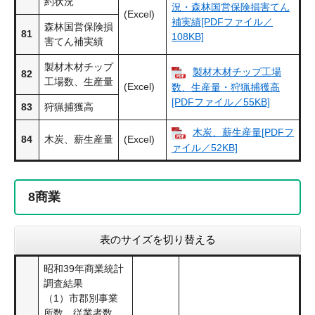
約状況
況・森林国営保険損害てん
(Excel)
補実績[PDFファイル／
森林国営保険損
81
108KB]
害てん補実績
製材木材チップ
製材木材チップ工場
82
工場数、生産量
(Excel)
数、生産量・狩猟捕獲高
[PDFファイル／55KB]
83
狩猟捕獲高
木炭、薪生産量[PDFフ
84
木炭、薪生産量
(Excel)
ァイル／52KB]
8
商業
表のサイズを切り替える
昭和39年商業統計
調査結果
（1）市郡別事業
所数、従業者数、