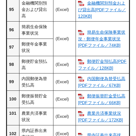
金融機関別預
金融機関別預金およ
95
金および貸出
(Excel)
び貸出高[PDFファイル／
高
120KB]
簡易生命保険
96
簡易生命保険事業状
事業状況
(Excel)
況・郵便年金事業状況
郵便年金事業
[PDFファイル／74KB]
97
状況
郵便貯金預払
郵便貯金預払高[PDF
98
(Excel)
高
ファイル／128KB]
内国郵便為替
内国郵便為替受払高
99
(Excel)
受払高
[PDFファイル／67KB]
郵便振替貯金
郵便振替貯金受払高
100
(Excel)
受払高
[PDFファイル／66KB]
101
農業共済事業
農業共済事業状況
(Excel)
状況
[PDFファイル／172KB]
県内証券出来
102
(Excel)
県内証券出来高状