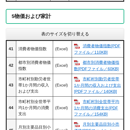
5
物価および家計
表のサイズを切り替える
消費者物価指数[PDF
41
消費者物価指数
(Excel)
ファイル／110KB]
都市別消費者物価
都市別消費者物価指
42
(Excel)
指数
数[PDFファイル／60KB]
市町村別勤労者世
市町村別勤労者世帯
43
帯1か月間の収入
(Excel)
1か月間の収入および支出
および支出
[PDFファイル／140KB]
市町村別全世帯平
市町村別全世帯平均
44
均1か月間の消費
(Excel)
1か月間の消費支出[PDF
支出
ファイル／154KB]
月別主要品目別小売
月別主要品目別小