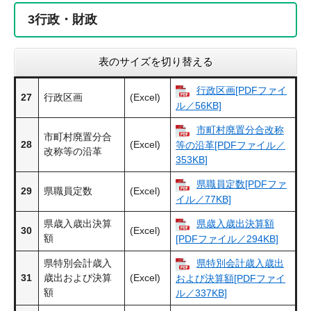
3
行政・財政
表のサイズを切り替える
行政区画[PDFファイ
27
行政区画
(Excel)
ル／56KB]
市町村廃置分合改称
市町村廃置分合
28
(Excel)
等の沿革[PDFファイル／
改称等の沿革
353KB]
県職員定数[PDFファ
29
県職員定数
(Excel)
イル／77KB]
県歳入歳出決算
県歳入歳出決算額
30
(Excel)
額
[PDFファイル／294KB]
県特別会計歳入
県特別会計歳入歳出
31
歳出および決算
(Excel)
および決算額[PDFファイ
額
ル／337KB]