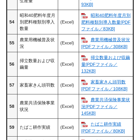
生産量
93KB]
昭和40肥料年度月
昭和40肥料年度月別
54
別肥料種類別導入
(Excel)
肥料種類別導入数量[PDF
数量
ファイル／83KB]
農業用機械普及状
農業用機械普及状況
55
(Excel)
況
[PDFファイル／308KB]
掃立数量および収繭
掃立数量および収
56
(Excel)
量[PDFファイル／
繭量
132KB]
家畜家きん頭羽数
57
家畜家きん頭羽数
(Excel)
[PDFファイル／108KB]
農業共済保険事業状
農業共済保険事業
58
(Excel)
況[PDFファイル／
状況
145KB]
たばこ耕作実績
59
たばこ耕作実績
(Excel)
[PDFファイル／80KB]