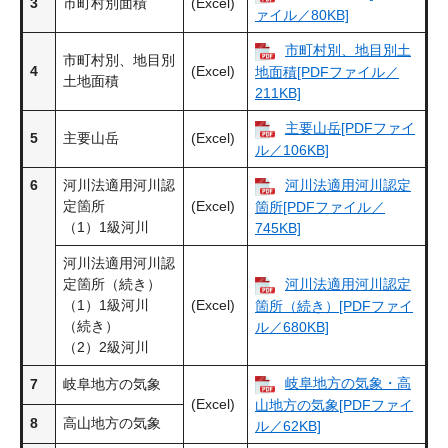
3
市町村別面積
(Excel)
ァイル／80KB]
市町村別、地目別土
市町村別、地目別
4
(Excel)
地面積[PDFファイル／
土地面積
211KB]
主要山岳[PDFファイ
5
主要山岳
(Excel)
ル／106KB]
6
河川法適用河川認
河川法適用河川認定
定箇所
(Excel)
箇所[PDFファイル／
（1）1級河川
745KB]
河川法適用河川認
定箇所（続き）
河川法適用河川認定
（1）1級河川
(Excel)
箇所（続き）[PDFファイ
（続き）
ル／680KB]
（2）2級河川
岐阜地方の気象・高
7
岐阜地方の気象
(Excel)
山地方の気象[PDFファイ
8
高山地方の気象
ル／62KB]