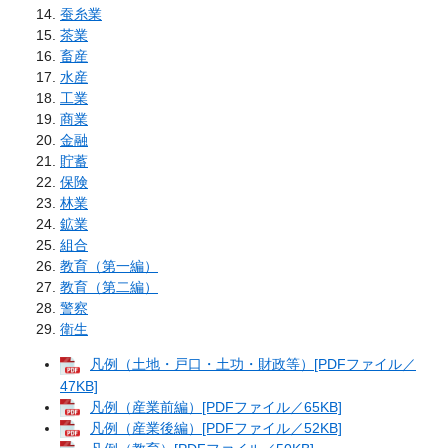
蚕糸業
茶業
畜産
水産
工業
商業
金融
貯蓄
保険
林業
鉱業
組合
教育（第一編）
教育（第二編）
警察
衛生
凡例（土地・戸口・土功・財政等）[PDFファイル／
47KB]
凡例（産業前編）[PDFファイル／65KB]
凡例（産業後編）[PDFファイル／52KB]