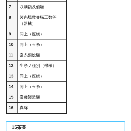
7
収繭額及価額
8
製糸場数並職工数等
（器械）
9
同上（座繰）
10
同上（玉糸）
11
蚕糸類総額
12
生糸ノ種別（機械）
13
同上（座繰）
14
同上（玉糸）
15
蚕種製造額
16
真綿
15
茶業