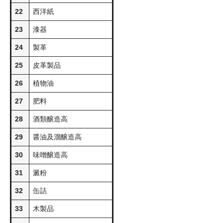
22
西洋紙
23
漆器
24
製革
25
皮革製品
26
植物油
27
肥料
28
酒類醸造高
29
醤油及溜醸造高
30
味噌醸造高
31
澱粉
32
缶詰
33
木製品