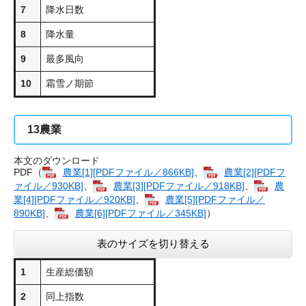
7
降水日数
8
降水量
9
最多風向
10
霜雪ノ期節
13
農業
本文のダウンロード
PDF（
農業[1][PDFファイル／866KB]
、
農業[2][PDFフ
ァイル／930KB]
、
農業[3][PDFファイル／918KB]
、
農
業[4][PDFファイル／920KB]
、
農業[5][PDFファイル／
890KB]
、
農業[6][PDFファイル／345KB]
）
表のサイズを切り替える
1
生産総価額
2
同上指数