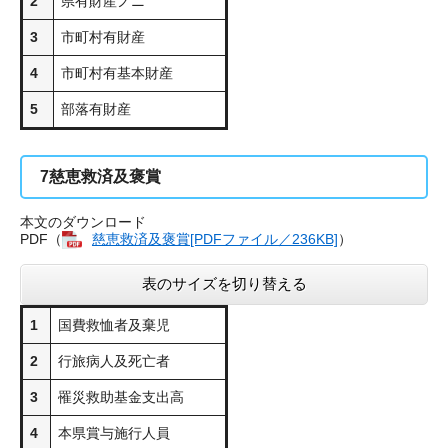
2
県有財産ノニ
3
市町村有財産
4
市町村有基本財産
5
部落有財産
7
慈恵救済及褒賞
本文のダウンロード
PDF（
慈恵救済及褒賞[PDFファイル／236KB]
）
表のサイズを切り替える
1
国費救恤者及棄児
2
行旅病人及死亡者
3
罹災救助基金支出高
4
本県賞与施行人員