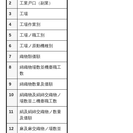
2
工業戸口（副業）
3
工場
4
工場作業別
5
工場ノ職工別
6
工場ノ原動機種別
7
織物類価額
8
綿織物場数並機臺職工
数
9
綿織物数量及価額
10
絹織物及絹綿交織物ノ
場数並ニ機臺職工数
11
絹及絹綿交織物ノ数量
及価額
12
麻及麻交織物ノ場数並