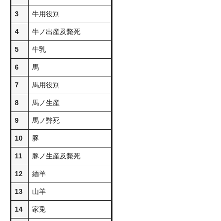
3
牛用役別
4
牛ノ出産及斃死
5
牛乳
6
馬
7
馬用役別
8
馬ノ生産
9
馬ノ弊死
10
豚
11
豚ノ生産及斃死
12
緬羊
13
山羊
14
家兎