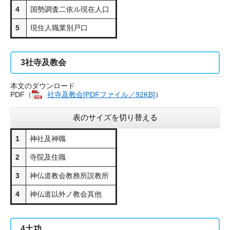
4
国勢調査二依ル現在人口
5
現住人職業別戸口
3
社寺及教会
本文のダウンロード
PDF（
社寺及教会[PDFファイル／92KB]
）
表のサイズを切り替える
1
神社及神職
2
寺院及住職
3
神仏道教会教務所説教所
4
神仏道以外ノ教会其他
4
土功