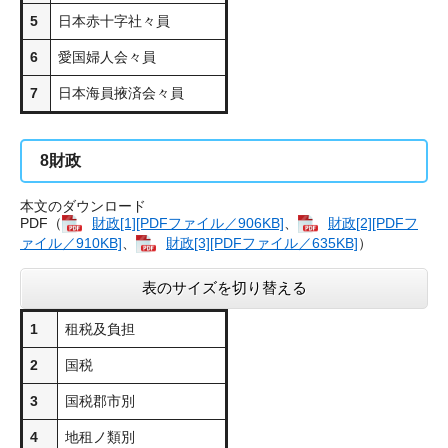
5
日本赤十字社々員
6
愛国婦人会々員
7
日本海員掖済会々員
8
財政
本文のダウンロード
PDF（
財政[1][PDFファイル／906KB]
、
財政[2][PDFフ
ァイル／910KB]
、
財政[3][PDFファイル／635KB]
）
表のサイズを切り替える
1
租税及負担
2
国税
3
国税郡市別
4
地租ノ類別