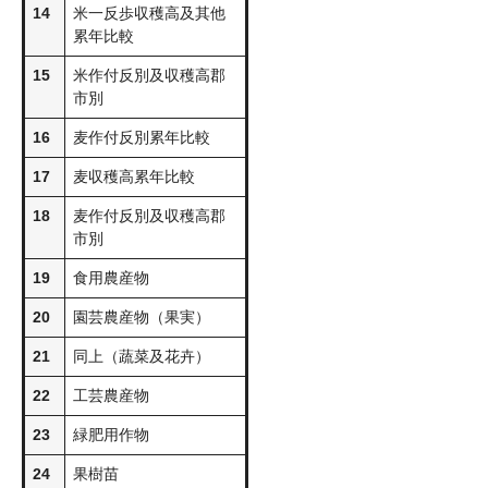
14
米一反歩収穫高及其他
累年比較
15
米作付反別及収穫高郡
市別
16
麦作付反別累年比較
17
麦収穫高累年比較
18
麦作付反別及収穫高郡
市別
19
食用農産物
20
園芸農産物（果実）
21
同上（蔬菜及花卉）
22
工芸農産物
23
緑肥用作物
24
果樹苗