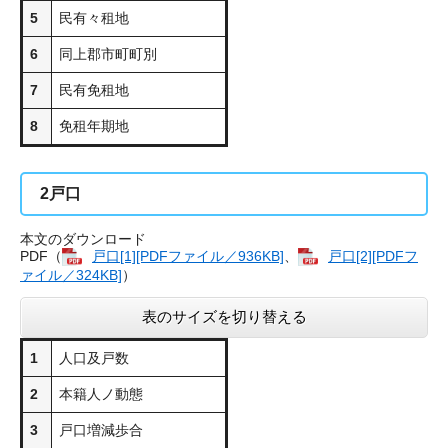
5
民有々租地
6
同上郡市町町別
7
民有免租地
8
免租年期地
2
戸口
本文のダウンロード
PDF（
戸口[1][PDFファイル／936KB]
、
戸口[2][PDFフ
ァイル／324KB]
）
表のサイズを切り替える
1
人口及戸数
2
本籍人ノ動態
3
戸口増減歩合