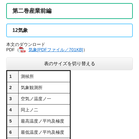
第二巻産業前編
12
気象
本文のダウンロード
PDF（
気象[PDFファイル／701KB]
）
表のサイズを切り替える
1
測候所
2
気象観測所
3
空気ノ温度ノ一
4
同上ノ二
5
最高温度ノ平均及極度
6
最低温度ノ平均及極度