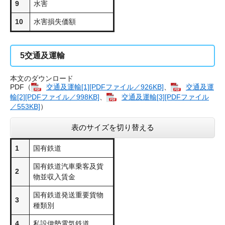
9
水害
10
水害損失価額
5
交通及運輸
本文のダウンロード
PDF（
交通及運輸[1][PDFファイル／926KB]
、
交通及運
輸[2][PDFファイル／998KB]
、
交通及運輸[3][PDFファイル
／553KB]
）
表のサイズを切り替える
1
国有鉄道
国有鉄道汽車乗客及貨
2
物並収入賃金
国有鉄道発送重要貨物
3
種類別
4
私設伊勢電気鉄道