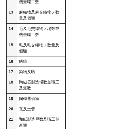
機臺職工数
13
麻織物及麻交織物ノ数
量及価額
14
毛及毛交織物ノ場数並
機臺職工数
15
毛及毛交織物ノ数量及
価額
16
紡績
17
染物及晒
18
陶磁器製造場数並職工
及窯数
19
陶磁器価額
20
瓦及土管
21
和紙製造戸数及職工並
産額