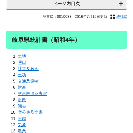
ページ内目次
記事ID：0010033
2016年7月15日更新
統計課
岐阜県統計書（昭和4年）
土地
戸口
社寺及教会
土功
交通及運輸
財産
慈恵救済及褒賞
財政
議会
官公吏及文書
附録
気象
農業