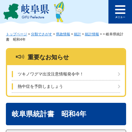
ペ
メ
このページの本文へ
ー
ニ
メ
ジ
ュ
ニ
の
ー
ュ
先
を
ー
頭
飛
トップページ
>
分類でさがす
>
県政情報
>
統計
>
統計情報
>
>
岐阜県統計
書 昭和4年
で
ば
す
し
。
て
重要なお知らせ
本
文
へ
ツキノワグマ出没注意情報発令中！
熱中症を予防しましょう
本
文
岐阜県統計書 昭和4年