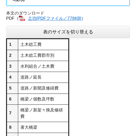
本文のダウンロード
PDF（
土功[PDFファイル／778KB]
）
表のサイズを切り替える
1
土木総工費
2
土木総工費郡市別
3
水利組合ノ土木費
4
道路ノ延長
5
道路ノ新開及修繕費
6
橋梁ノ個数及坪数
橋梁ノ新架々換及修繕
7
費
8
著大橋梁