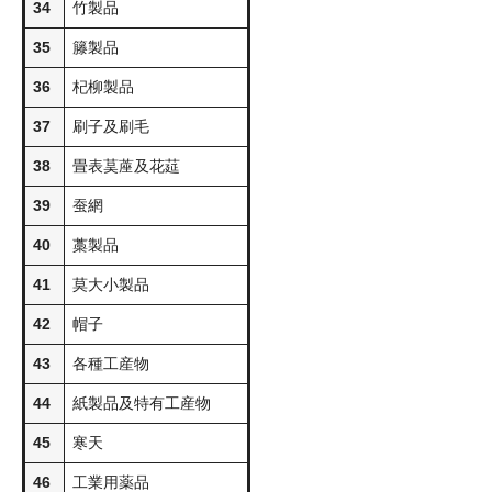
34
竹製品
35
籐製品
36
杞柳製品
37
刷子及刷毛
38
畳表茣蓙及花莚
39
蚕網
40
藁製品
41
莫大小製品
42
帽子
43
各種工産物
44
紙製品及特有工産物
45
寒天
46
工業用薬品