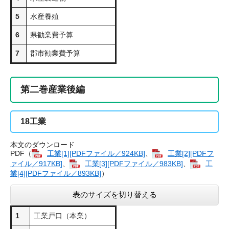
5
水産養殖
6
県勧業費予算
7
郡市勧業費予算
第二巻産業後編
18
工業
本文のダウンロード
PDF（
工業[1][PDFファイル／924KB]
、
工業[2][PDFフ
ァイル／917KB]
、
工業[3][PDFファイル／983KB]
、
工
業[4][PDFファイル／893KB]
）
表のサイズを切り替える
1
工業戸口（本業）