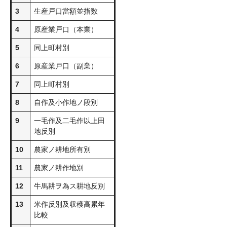
3
生産戸口當額並指数
4
原産業戸口（本業）
5
同上町村別
6
原産業戸口（副業）
7
同上町村別
8
自作及小作地ノ段別
9
一毛作及二毛作以上田
地反別
10
農家ノ耕地所有別
11
農家ノ耕作地別
12
牛馬耕ヲ為ス耕地反別
13
米作反別及収穫高累年
比較