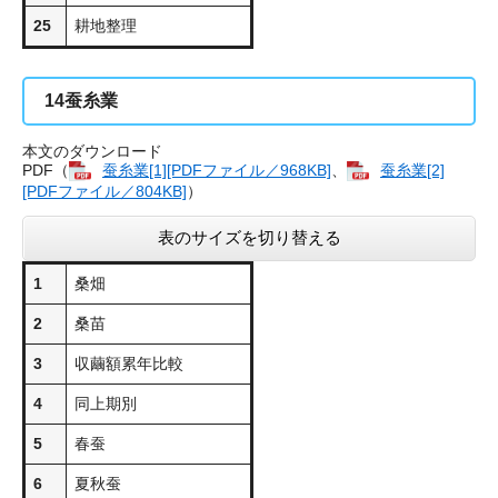
25
耕地整理
14
蚕糸業
本文のダウンロード
PDF（
蚕糸業[1][PDFファイル／968KB]
、
蚕糸業[2]
[PDFファイル／804KB]
）
表のサイズを切り替える
1
桑畑
2
桑苗
3
収繭額累年比較
4
同上期別
5
春蚕
6
夏秋蚕