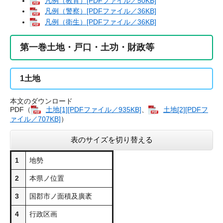
凡例（教育）[PDFファイル／50KB]
凡例（警察）[PDFファイル／36KB]
凡例（衛生）[PDFファイル／36KB]
第一巻土地・戸口・土功・財政等
1
土地
本文のダウンロード
PDF（
土地[1][PDFファイル／935KB]
、
土地[2][PDFフ
ァイル／707KB]
）
表のサイズを切り替える
1
地勢
2
本県ノ位置
3
国郡市ノ面積及廣袤
4
行政区画