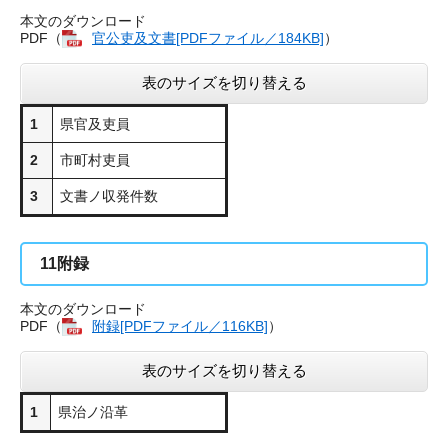
本文のダウンロード
PDF（
官公吏及文書[PDFファイル／184KB]
）
表のサイズを切り替える
1
県官及吏員
2
市町村吏員
3
文書ノ収発件数
11
附録
本文のダウンロード
PDF（
附録[PDFファイル／116KB]
）
表のサイズを切り替える
1
県治ノ沿革