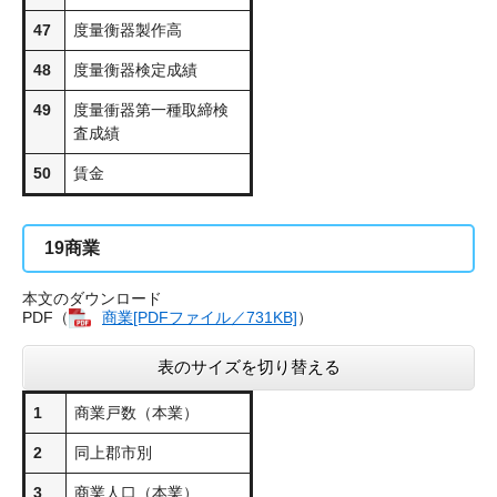
47
度量衡器製作高
48
度量衡器検定成績
49
度量衝器第一種取締検
査成績
50
賃金
19
商業
本文のダウンロード
PDF（
商業[PDFファイル／731KB]
）
表のサイズを切り替える
1
商業戸数（本業）
2
同上郡市別
3
商業人口（本業）