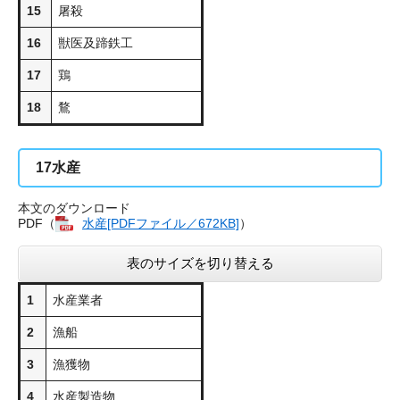
15
屠殺
16
獣医及蹄鉄工
17
鶏
18
鶩
17
水産
本文のダウンロード
PDF（
水産[PDFファイル／672KB]
）
表のサイズを切り替える
1
水産業者
2
漁船
3
漁獲物
4
水産製造物