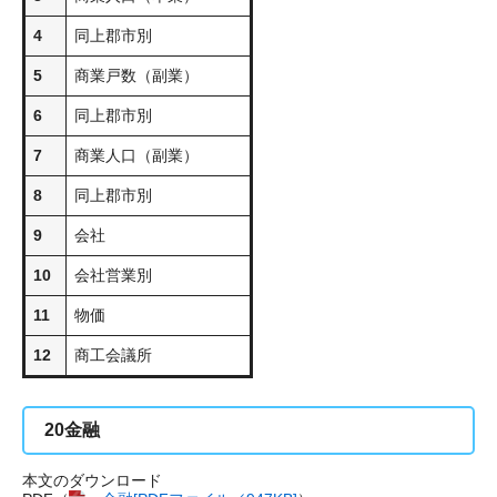
4
同上郡市別
5
商業戸数（副業）
6
同上郡市別
7
商業人口（副業）
8
同上郡市別
9
会社
10
会社営業別
11
物価
12
商工会議所
20
金融
本文のダウンロード