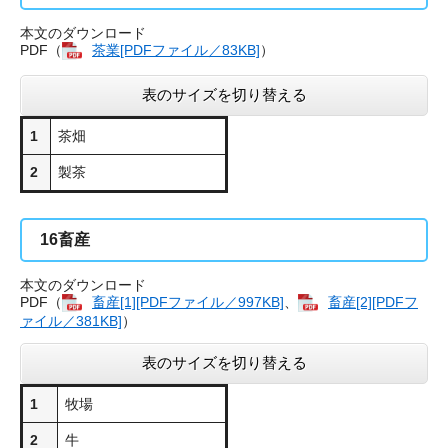
本文のダウンロード
PDF（
茶業[PDFファイル／83KB]
）
表のサイズを切り替える
1
茶畑
2
製茶
16
畜産
本文のダウンロード
PDF（
畜産[1][PDFファイル／997KB]
、
畜産[2][PDFフ
ァイル／381KB]
）
表のサイズを切り替える
1
牧場
2
牛