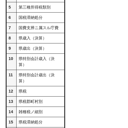
5
第三種所得税類別
6
国税滞納処分
7
国費支辨ニ属スル庁費
8
県歳入（決算）
9
県歳出（決算）
10
県特別会計歳入（決
算）
11
県特別会計歳出（決
算）
12
県税
13
県税郡町村別
14
雑種税ノ細別
15
県税滞納処分