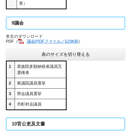
算）
9
議会
本文のダウンロード
PDF（
議会[PDFファイル／529KB]
）
表のサイズを切り替える
1
貴族院多額納税者議員互
選権者
2
衆議院議員選挙
3
県会議員選挙
4
市町村会議員
10
官公吏及文書