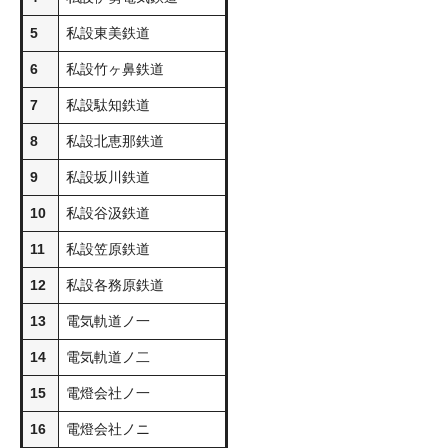
5
私設東美鉄道
6
私設竹ヶ鼻鉄道
7
私設駄知鉄道
8
私設北恵那鉄道
9
私設坂川鉄道
10
私設谷汲鉄道
11
私設笠原鉄道
12
私設各務原鉄道
13
電気軌道ノ一
14
電気軌道ノ二
15
電燈会社ノ一
16
電燈会社ノニ