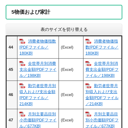
5
物価および家計
表のサイズを切り替える
消費者物価指数
消費者物価指
44
(Excel)
[PDFファイル／
数[PDFファイル／
180KB]
180KB]
全世帯月別消費
全世帯月別消
45
(Excel)
支出金額[PDFファイ
費支出金額[PDFフ
ル／198KB]
ァイル／198KB]
勤労者世帯月別
勤労者世帯月
収入および支出金額
別収入および支出
46
(Excel)
[PDFファイル／
金額[PDFファイル
214KB]
／214KB]
月別主要品目別
月別主要品目
47
(Excel)
小売価額[PDFファイ
別小売価額[PDFフ
ル／677KB]
ァイル／677KB]