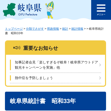
ペ
メ
このページの本文へ
ー
ニ
メ
ジ
ュ
ニ
の
ー
ュ
先
を
ー
頭
飛
トップページ
>
分類でさがす
>
県政情報
>
統計
>
統計情報
>
>
岐阜県統計
書 昭和33年
で
ば
す
し
。
て
重要なお知らせ
本
文
へ
知事記者会見「楽しすぎるぞ岐阜！岐阜県アウトドア
観光キャンペーンを実施」他
熱中症を予防しましょう
本
文
岐阜県統計書 昭和33年