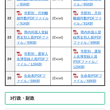
／85KB]
イル／85KB]
市郡別，月別離
市郡別，月別
22
(Excel)
婚件数[PDFファイル
離婚件数[PDFファ
／91KB]
イル／91KB]
県内外国人登録
県内外国人登
23
(Excel)
男女別人員[PDFファ
録男女別人員[PDF
イル／99KB]
ファイル／99KB]
市郡別，選挙
市郡別，選挙人
人名簿登録人員
24
(Excel)
名簿登録人員[PDFフ
[PDFファイル／
ァイル／126KB]
126KB]
生命表[PDFフ
生命表[PDFフ
25
(Excel)
ァイル／68KB]
ァイル／68KB]
3
行政・財政