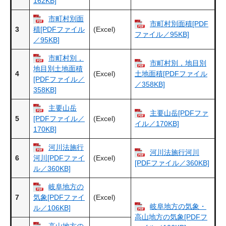
162KB]
市町村別面
市町村別面積[PDF
3
(Excel)
積[PDFファイル
ファイル／95KB]
／95KB]
市町村別，
市町村別，地目別
地目別土地面積
4
(Excel)
土地面積[PDFファイル
[PDFファイル／
／358KB]
358KB]
主要山岳
主要山岳[PDFファ
5
(Excel)
[PDFファイル／
イル／170KB]
170KB]
河川法施行
河川法施行河川
6
(Excel)
河川[PDFファイ
[PDFファイル／360KB]
ル／360KB]
岐阜地方の
7
(Excel)
気象[PDFファイ
岐阜地方の気象・
ル／106KB]
高山地方の気象[PDFフ
高山地方の