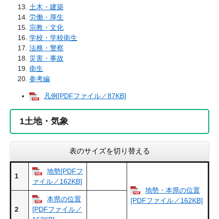
土木・建築
労働・厚生
宗教・文化
学校・学校衛生
法務・警察
災害・事故
衛生
参考編
凡例[PDFファイル／87KB]
1
土地・気象
表のサイズを切り替える
地勢[PDFフ
1
ァイル／162KB]
地勢・本県の位置
本県の位置
[PDFファイル／162KB]
2
[PDFファイル／