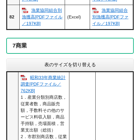
漁業協同組合別
漁業協同組合
82
(Excel)
漁獲高[PDFファイル
別漁獲高[PDFファ
／197KB]
イル／197KB]
7
商業
表のサイズを切り替える
昭和33年商業統計
調査[PDFファイル／
762KB]
1．産業分類別商店数，
従業者数，商品販売
額，手数料その他のサ
ービス料収入額，商品
手持額，売場面積，営
業支出額（総括）
2．市郡別商店数，従業