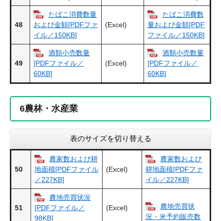
たばこ消費数量
たばこ消費数
48
(Excel)
および金額[PDFファ
量および金額[PDF
イル／150KB]
ファイル／150KB]
酒類小売数量
酒類小売数量
49
(Excel)
[PDFファイル／
[PDFファイル／
60KB]
60KB]
6
農林・水産業
表のサイズを切り替える
農家数および耕
農家数および
50
(Excel)
地面積[PDFファイル
耕地面積[PDFファ
／227KB]
イル／227KB]
農地売買状況
農地売買状
51
(Excel)
[PDFファイル／
況・米予約販売数
98KB]