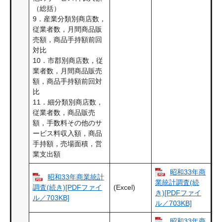
（総括）
9．産業分類別商店数，
従業者数，月間商品販
売額，商品手持額前回
対比
10．市郡別商店数，従
業者数，月間商品販売
額，商品手持額前回対
比
11．細分類別商店数，
従業者数，商品販売
額，手数料その他のサ
ービス料収入額，商品
手持額，売場面積，営
業支出額
昭和33年商
昭和33年商業統計
業統計調査(続
(Excel)
調査(続き)[PDFファイ
き)[PDFファイ
ル／703KB]
ル／703KB]
昭和33年商