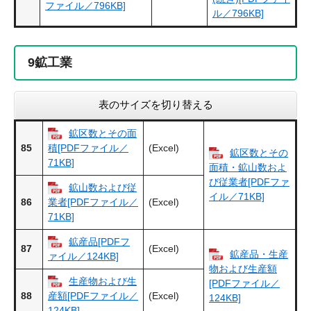
ファイル／796KB]
ル／796KB]
9
鉱工業
表のサイズを切り替える
鉱区数とその面
85
(Excel)
積[PDFファイル／
鉱区数とその
71KB]
面積・鉱山数およ
び従業者[PDFファ
鉱山数および従
イル／71KB]
86
(Excel)
業者[PDFファイル／
71KB]
鉱産品[PDFフ
87
(Excel)
鉱産品・生産
ァイル／124KB]
物および生産額
生産物および生
[PDFファイル／
88
(Excel)
産額[PDFファイル／
124KB]
124KB]