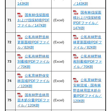
143KB]
／143KB]
国有林伐採面
国有林伐採面積
積および伐採材積
71
(Excel)
および伐採材積[PDF
[PDFファイル／
ファイル／147KB]
147KB]
公私有林野造林
公私有林野造
72
(Excel)
更新面積[PDFファイ
林更新面積[PDFフ
ル／82KB]
ァイル／82KB]
公私有林野林相
公私有林野林
73
(Excel)
別蓄積[PDFファイル
相別蓄積[PDFファ
／70KB]
イル／70KB]
公私育林野保安
公私育林野保
74
(Excel)
林流域[PDFファイル
安林流域・国有林
／120KB]
野造林用苗木処分
国有林野造林用
量[PDFファイル／
75
(Excel)
苗木処分量[PDFファ
120KB]
イル／120KB]