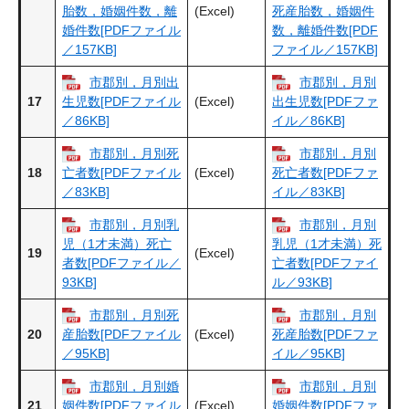
(Excel)
胎数，婚姻件数，離
死産胎数，婚姻件
婚件数[PDFファイル
数，離婚件数[PDF
／157KB]
ファイル／157KB]
市郡別，月別出
市郡別，月別
17
(Excel)
生児数[PDFファイル
出生児数[PDFファ
／86KB]
イル／86KB]
市郡別，月別死
市郡別，月別
18
(Excel)
亡者数[PDFファイル
死亡者数[PDFファ
／83KB]
イル／83KB]
市郡別，月別乳
市郡別，月別
児（1才未満）死亡
乳児（1才未満）死
19
(Excel)
者数[PDFファイル／
亡者数[PDFファイ
93KB]
ル／93KB]
市郡別，月別死
市郡別，月別
20
(Excel)
産胎数[PDFファイル
死産胎数[PDFファ
／95KB]
イル／95KB]
市郡別，月別婚
市郡別，月別
21
(Excel)
姻件数[PDFファイル
婚姻件数[PDFファ