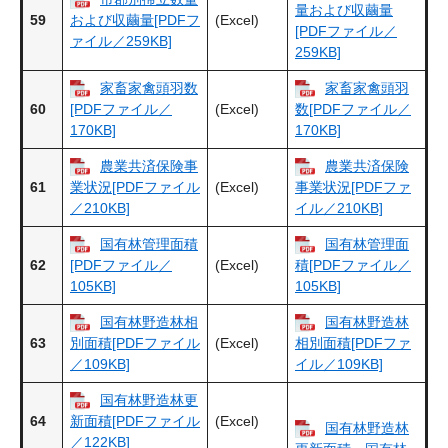
量および収繭量
59
(Excel)
および収繭量[PDFフ
[PDFファイル／
ァイル／259KB]
259KB]
家畜家禽頭羽数
家畜家禽頭羽
60
(Excel)
[PDFファイル／
数[PDFファイル／
170KB]
170KB]
農業共済保険事
農業共済保険
61
(Excel)
業状況[PDFファイル
事業状況[PDFファ
／210KB]
イル／210KB]
国有林管理面積
国有林管理面
62
(Excel)
[PDFファイル／
積[PDFファイル／
105KB]
105KB]
国有林野造林相
国有林野造林
63
(Excel)
別面積[PDFファイル
相別面積[PDFファ
／109KB]
イル／109KB]
国有林野造林更
64
(Excel)
新面積[PDFファイル
国有林野造林
／122KB]