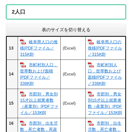
2
人口
表のサイズを切り替える
岐阜県人口の推
岐阜県人口の
13
(Excel)
移[PDFファイル／
推移[PDFファイル
315KB]
／315KB]
市町村別人口，
市町村別人
世帯数および面積
口，世帯数および
14
(Excel)
[PDFファイル／
面積[PDFファイル
338KB]
／338KB]
市郡別，男女別
市郡別，男女
15才以上就業者数
別15才以上就業者
15
(Excel)
（産業別）[PDFファ
数（産業別）[PDF
イル／153KB]
ファイル／153KB]
16
市郡別，出生児
市郡別，出生
数，死亡者数，死産
児数，死亡者数，