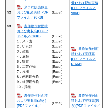
量および配給実績
米予約販売数量
[PDFファイル／
52
(Excel)
および配給実績[PDF
98KB]
ファイル／98KB]
53
農作物作付面積
および実収高[PDFフ
(Excel)
ァイル／616KB]
(Excel)
1．米・麦
(Excel)
2．いも類
農作物作付面
(Excel)
3．雑穀
積および実収高
(Excel)
4．豆類
[PDFファイル／
(Excel)
5．野菜
616KB]
(Excel)
6．工芸作物
(Excel)
7．果樹
(Excel)
8．飼料用作物
(Excel)
9．緑肥用作物
10．採種
農作物作付面積
農作物作付面
および実収高(続き)
積および実収高(続
(Excel)
[PDFファイル／
き)[PDFファイル／