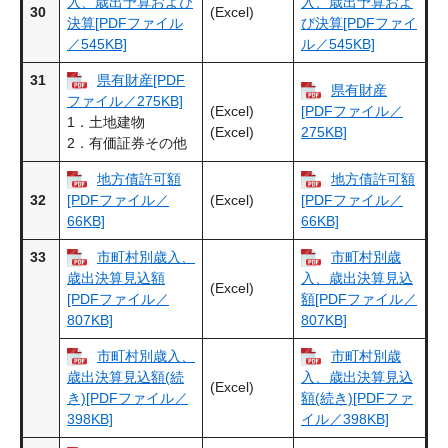
入、歳出予算および
入、歳出予算およ
30
(Excel)
決算[PDFファイル
び決算[PDFファイ
／545KB]
ル／545KB]
31
県有財産[PDF
県有財産
ファイル／275KB]
(Excel)
[PDFファイル／
1．土地建物
(Excel)
275KB]
2．有価証券その他
地方債許可額
地方債許可額
32
(Excel)
[PDFファイル／
[PDFファイル／
66KB]
66KB]
33
市町村別歳入、
市町村別歳
歳出決算見込額
入、歳出決算見込
(Excel)
[PDFファイル／
額[PDFファイル／
807KB]
807KB]
市町村別歳入、
市町村別歳
歳出決算見込額(続
入、歳出決算見込
(Excel)
き)[PDFファイル／
額(続き)[PDFファ
398KB]
イル／398KB]