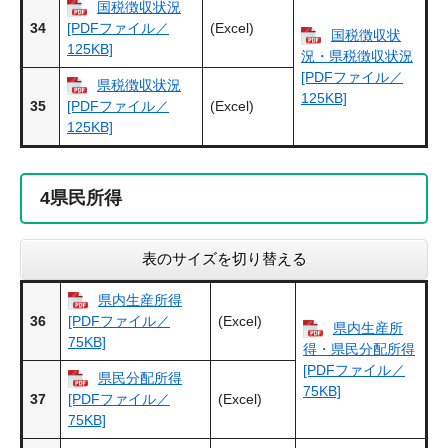
国税徴収状況
34
(Excel)
[PDFファイル／
国税徴収状
125KB]
況・県税徴収状況
[PDFファイル／
県税徴収状況
125KB]
35
(Excel)
[PDFファイル／
125KB]
4
県民所得
表のサイズを切り替える
県内生産所得
36
(Excel)
[PDFファイル／
県内生産所
75KB]
得・県民分配所得
[PDFファイル／
県民分配所得
75KB]
37
(Excel)
[PDFファイル／
75KB]