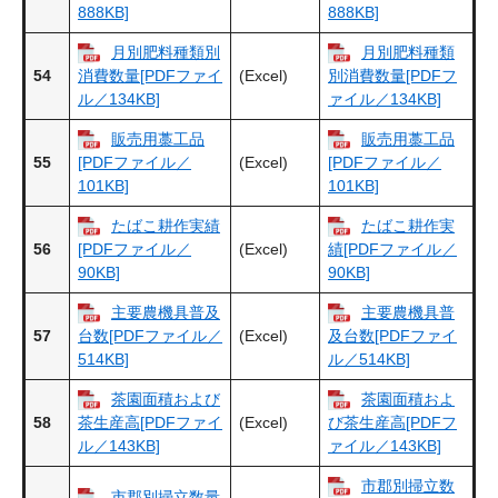
888KB]
888KB]
月別肥料種類別
月別肥料種類
54
(Excel)
消費数量[PDFファイ
別消費数量[PDFフ
ル／134KB]
ァイル／134KB]
販売用藁工品
販売用藁工品
55
(Excel)
[PDFファイル／
[PDFファイル／
101KB]
101KB]
たばこ耕作実績
たばこ耕作実
56
(Excel)
[PDFファイル／
績[PDFファイル／
90KB]
90KB]
主要農機具普及
主要農機具普
57
(Excel)
台数[PDFファイル／
及台数[PDFファイ
514KB]
ル／514KB]
茶園面積および
茶園面積およ
58
(Excel)
茶生産高[PDFファイ
び茶生産高[PDFフ
ル／143KB]
ァイル／143KB]
市郡別掃立数
市郡別掃立数量