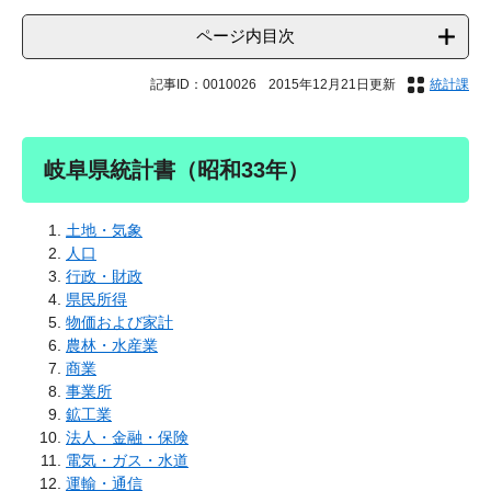
ページ内目次
記事ID：0010026
2015年12月21日更新
統計課
岐阜県統計書（昭和33年）
土地・気象
人口
行政・財政
県民所得
物価および家計
農林・水産業
商業
事業所
鉱工業
法人・金融・保険
電気・ガス・水道
運輸・通信