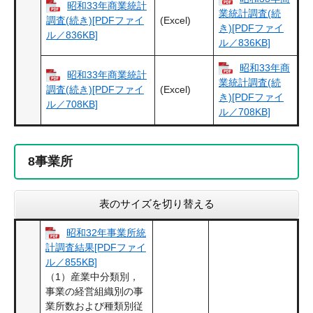
昭和33年商業統計
業統計調査(続
(Excel)
調査(続き)[PDFファイ
き)[PDFファイ
ル／836KB]
ル／836KB]
昭和33年商
昭和33年商業統計
業統計調査(続
(Excel)
調査(続き)[PDFファイ
き)[PDFファイ
ル／708KB]
ル／708KB]
8
事業所
表のサイズを切り替える
昭和32年事業所統
計調査結果[PDFファイ
ル／855KB]
（1）産業中分類別，
事業の経営組織別の事
業所数および種類別従