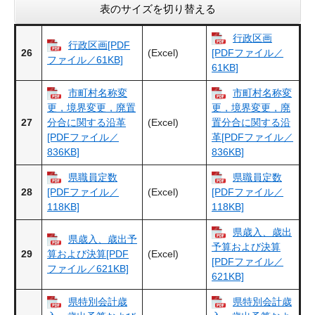
表のサイズを切り替える
行政区画
行政区画[PDF
26
(Excel)
[PDFファイル／
ファイル／61KB]
61KB]
市町村名称変
市町村名称変
更，境界変更，廃置
更，境界変更，廃
27
(Excel)
分合に関する沿革
置分合に関する沿
[PDFファイル／
革[PDFファイル／
836KB]
836KB]
県職員定数
県職員定数
28
(Excel)
[PDFファイル／
[PDFファイル／
118KB]
118KB]
県歳入、歳出
県歳入、歳出予
予算および決算
29
(Excel)
算および決算[PDF
[PDFファイル／
ファイル／621KB]
621KB]
県特別会計歳
県特別会計歳