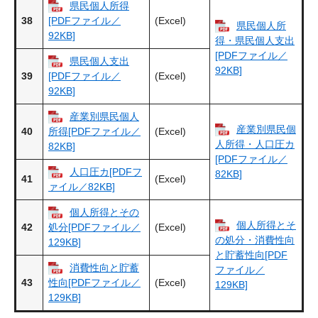
県民個人所得
38
(Excel)
[PDFファイル／
県民個人所
92KB]
得・県民個人支出
[PDFファイル／
県民個人支出
92KB]
39
(Excel)
[PDFファイル／
92KB]
産業別県民個人
産業別県民個
40
(Excel)
所得[PDFファイル／
人所得・人口圧カ
82KB]
[PDFファイル／
人口圧カ[PDFフ
82KB]
41
(Excel)
ァイル／82KB]
個人所得とその
個人所得とそ
42
(Excel)
処分[PDFファイル／
の処分・消費性向
129KB]
と貯蓄性向[PDF
消費性向と貯蓄
ファイル／
43
(Excel)
性向[PDFファイル／
129KB]
129KB]