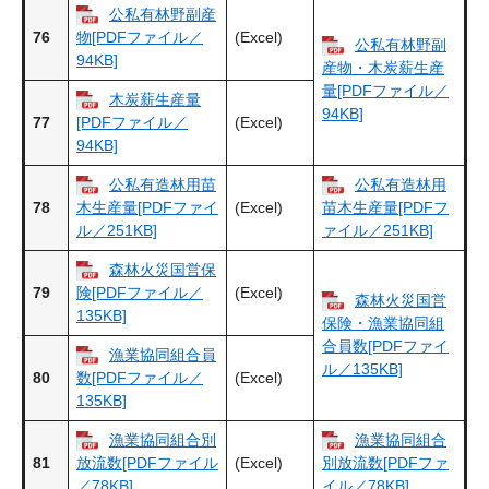
公私有林野副産
76
(Excel)
物[PDFファイル／
公私有林野副
94KB]
産物・木炭薪生産
量[PDFファイル／
木炭薪生産量
94KB]
77
(Excel)
[PDFファイル／
94KB]
公私有造林用苗
公私有造林用
78
(Excel)
木生産量[PDFファイ
苗木生産量[PDFフ
ル／251KB]
ァイル／251KB]
森林火災国営保
79
(Excel)
険[PDFファイル／
森林火災国営
135KB]
保険・漁業協同組
合員数[PDFファイ
漁業協同組合員
ル／135KB]
80
(Excel)
数[PDFファイル／
135KB]
漁業協同組合別
漁業協同組合
81
(Excel)
放流数[PDFファイル
別放流数[PDFファ
／78KB]
イル／78KB]