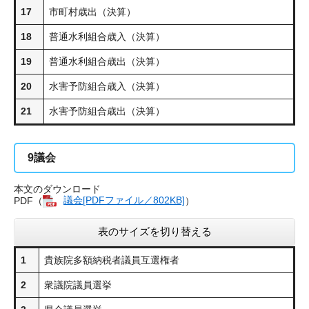
17
市町村歳出（決算）
18
普通水利組合歳入（決算）
19
普通水利組合歳出（決算）
20
水害予防組合歳入（決算）
21
水害予防組合歳出（決算）
9
議会
本文のダウンロード
PDF（
議会[PDFファイル／802KB]
）
表のサイズを切り替える
1
貴族院多額納税者議員互選権者
2
衆議院議員選挙