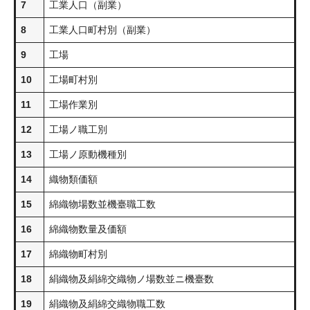
7
工業人口（副業）
8
工業人口町村別（副業）
9
工場
10
工場町村別
11
工場作業別
12
工場ノ職工別
13
工場ノ原動機種別
14
織物類価額
15
綿織物場数並機臺職工数
16
綿織物数量及価額
17
綿織物町村別
18
絹織物及絹綿交織物ノ場数並ニ機臺数
19
絹織物及絹綿交織物職工数