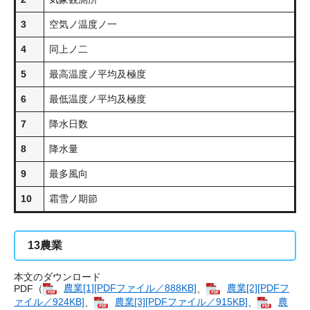
3
空気ノ温度ノ一
4
同上ノ二
5
最高温度ノ平均及極度
6
最低温度ノ平均及極度
7
降水日数
8
降水量
9
最多風向
10
霜雪ノ期節
13
農業
本文のダウンロード
PDF（
農業[1][PDFファイル／888KB]
、
農業[2][PDFフ
ァイル／924KB]
、
農業[3][PDFファイル／915KB]
、
農