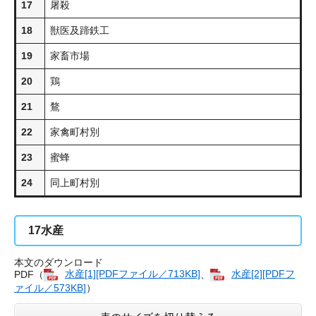
17
屠殺
18
獣医及蹄鉄工
19
家畜市場
20
鶏
21
鶩
22
家禽町村別
23
蜜蜂
24
同上町村別
17
水産
本文のダウンロード
PDF（
水産[1][PDFファイル／713KB]
、
水産[2][PDFフ
ァイル／573KB]
）