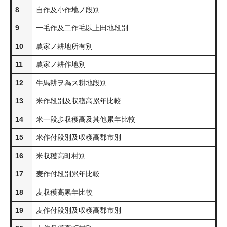
8
自作及小作地ノ段別
9
一毛作及二作毛以上田地段別
10
農家ノ耕地所有別
11
農家ノ耕作地別
12
牛馬耕ヲ為ス耕地段別
13
米作段別及収穫高累年比較
14
米一段歩収穫高及其他累年比較
15
米作付段別及収穫高郡市別
16
米収穫高町村別
17
麦作付段別累年比較
18
麦収穫高累年比較
19
麦作付段別及収穫高郡市別