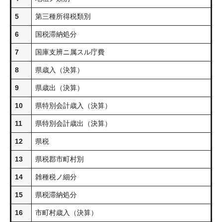
5
第三種所得税類別
6
国税滞納処分
7
国庫支辨ニ属スル庁費
8
県歳入（決算）
9
県歳出（決算）
10
県特別会計歳入（決算）
11
県特別会計歳出（決算）
12
県税
13
県税郡市町村別
14
雑種税ノ細分
15
県税滞納処分
16
市町村歳入（決算）