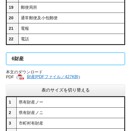
19
郵便局所
20
通常郵便及小包郵便
21
電報
22
電話
6
財産
本文のダウンロード
PDF（
財産[PDFファイル／427KB]
）
表のサイズを切り替える
1
県有財産ノー
2
県有財産ノニ
3
市町村有財産