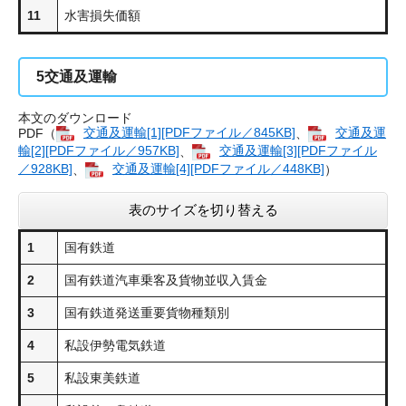
11
水害損失価額
5
交通及運輸
本文のダウンロード
PDF（
交通及運輸[1][PDFファイル／845KB]
、
交通及運
輸[2][PDFファイル／957KB]
、
交通及運輸[3][PDFファイル
／928KB]
、
交通及運輸[4][PDFファイル／448KB]
）
表のサイズを切り替える
1
国有鉄道
2
国有鉄道汽車乗客及貨物並収入賃金
3
国有鉄道発送重要貨物種類別
4
私設伊勢電気鉄道
5
私設東美鉄道