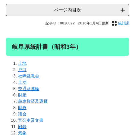
ページ内目次
記事ID：0010022
2016年1月4日更新
統計課
岐阜県統計書（昭和3年）
土地
戸口
社寺及教会
土功
交通及運輸
財産
慈恵救済及褒賞
財政
議会
官公吏及文書
附録
気象