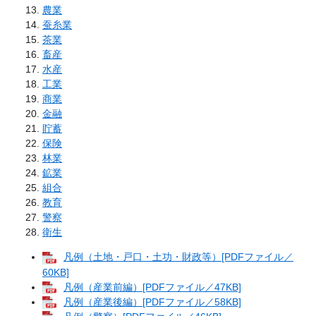
農業
蚕糸業
茶業
畜産
水産
工業
商業
金融
貯蓄
保険
林業
鉱業
組合
教育
警察
衛生
凡例（土地・戸口・土功・財政等）[PDFファイル／
60KB]
凡例（産業前編）[PDFファイル／47KB]
凡例（産業後編）[PDFファイル／58KB]