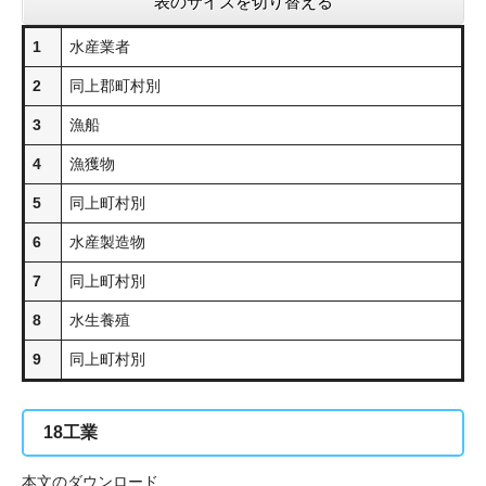
表のサイズを切り替える
1
水産業者
2
同上郡町村別
3
漁船
4
漁獲物
5
同上町村別
6
水産製造物
7
同上町村別
8
水生養殖
9
同上町村別
18
工業
本文のダウンロード