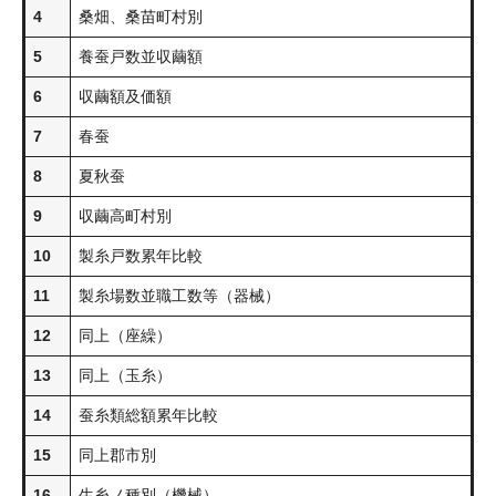
4
桑畑、桑苗町村別
5
養蚕戸数並収繭額
6
収繭額及価額
7
春蚕
8
夏秋蚕
9
収繭高町村別
10
製糸戸数累年比較
11
製糸場数並職工数等（器械）
12
同上（座繰）
13
同上（玉糸）
14
蚕糸類総額累年比較
15
同上郡市別
16
生糸ノ種別（機械）