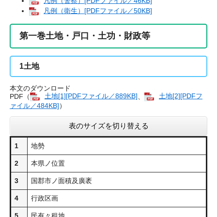
凡例（警察）[PDFファイル／46KB]
凡例（衛生）[PDFファイル／50KB]
第一巻土地・戸口・土功・財政等
1
土地
本文のダウンロード
PDF（
土地[1][PDFファイル／889KB]
、
土地[2][PDFフ
ァイル／484KB]
）
表のサイズを切り替える
1
地勢
2
本県ノ位置
3
国郡市ノ面積及廣袤
4
行政区画
5
民有々租地