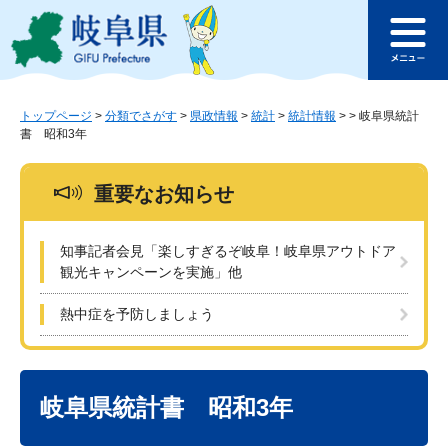
ペ
メ
このページの本文へ
ー
ニ
メ
ジ
ュ
ニ
の
ー
ュ
先
を
ー
頭
飛
トップページ
>
分類でさがす
>
県政情報
>
統計
>
統計情報
>
>
岐阜県統計
書 昭和3年
で
ば
す
し
。
て
重要なお知らせ
本
文
へ
知事記者会見「楽しすぎるぞ岐阜！岐阜県アウトドア
観光キャンペーンを実施」他
熱中症を予防しましょう
本
文
岐阜県統計書 昭和3年