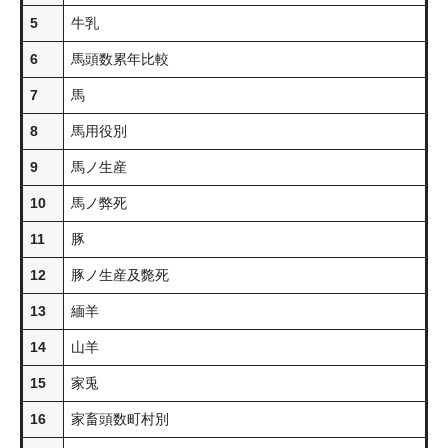
5
牛乳
6
馬頭数累年比較
7
馬
8
馬用役別
9
馬ノ生産
10
馬ノ弊死
11
豚
12
豚ノ生産及斃死
13
緬羊
14
山羊
15
家兎
16
家畜頭数町村別