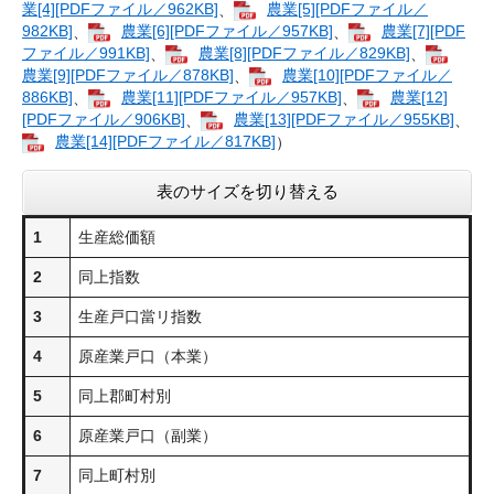
業[4][PDFファイル／962KB]
、
農業[5][PDFファイル／
982KB]
、
農業[6][PDFファイル／957KB]
、
農業[7][PDF
ファイル／991KB]
、
農業[8][PDFファイル／829KB]
、
農業[9][PDFファイル／878KB]
、
農業[10][PDFファイル／
886KB]
、
農業[11][PDFファイル／957KB]
、
農業[12]
[PDFファイル／906KB]
、
農業[13][PDFファイル／955KB]
、
農業[14][PDFファイル／817KB]
）
表のサイズを切り替える
1
生産総価額
2
同上指数
3
生産戸口當リ指数
4
原産業戸口（本業）
5
同上郡町村別
6
原産業戸口（副業）
7
同上町村別