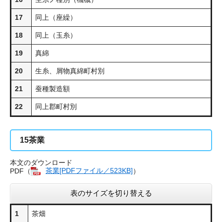
17
同上（座繰）
18
同上（玉糸）
19
真綿
20
生糸、屑物真綿町村別
21
蚕種製造額
22
同上郡町村別
15
茶業
本文のダウンロード
PDF（
茶業[PDFファイル／523KB]
）
表のサイズを切り替える
1
茶畑