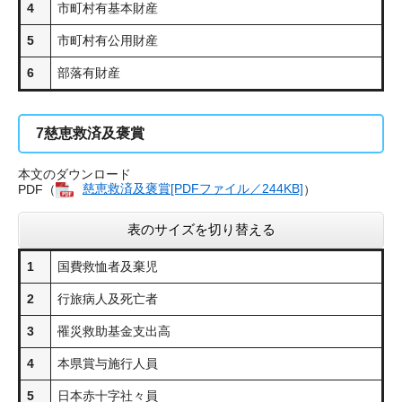
4
市町村有基本財産
5
市町村有公用財産
6
部落有財産
7
慈恵救済及褒賞
本文のダウンロード
PDF（
慈恵救済及褒賞[PDFファイル／244KB]
）
表のサイズを切り替える
1
国費救恤者及棄児
2
行旅病人及死亡者
3
罹災救助基金支出高
4
本県賞与施行人員
5
日本赤十字社々員