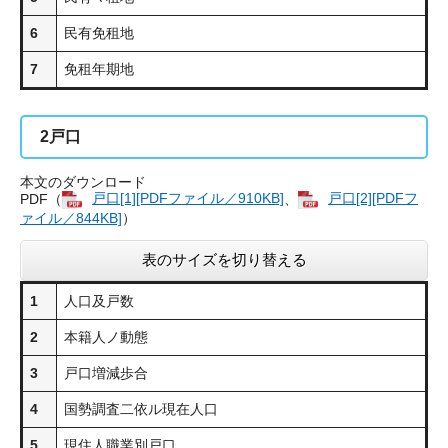
6
民有免租地
7
免租年期地
2
戸口
本文のダウンロード
PDF（
戸口[1][PDFファイル／910KB]
、
戸口[2][PDFフ
ァイル／844KB]
）
表のサイズを切り替える
1
人口及戸数
2
本籍人ノ動態
3
戸口増減歩合
4
国勢調査二依ル現在人口
5
現住人職業別戸口