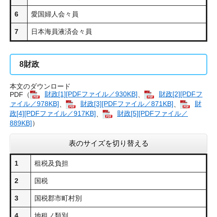
6
愛国婦人会々員
7
日本海員液済会々員
8
財政
本文のダウンロード
PDF（
財政[1][PDFファイル／930KB]
、
財政[2][PDFフ
ァイル／978KB]
、
財政[3][PDFファイル／871KB]
、
財
政[4][PDFファイル／917KB]
、
財政[5][PDFファイル／
889KB]
）
表のサイズを切り替える
1
租税及負担
2
国税
3
国税郡市町村別
4
地租ノ類別