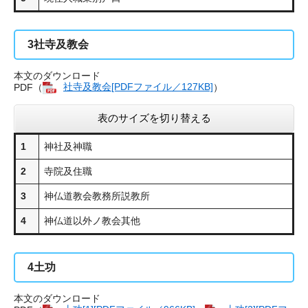
3
社寺及教会
本文のダウンロード
PDF（
社寺及教会[PDFファイル／127KB]
）
表のサイズを切り替える
1
神社及神職
2
寺院及住職
3
神仏道教会教務所説教所
4
神仏道以外ノ教会其他
4
土功
本文のダウンロード