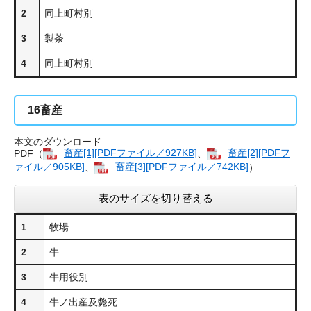
2
同上町村別
3
製茶
4
同上町村別
16
畜産
本文のダウンロード
PDF（
畜産[1][PDFファイル／927KB]
、
畜産[2][PDFフ
ァイル／905KB]
、
畜産[3][PDFファイル／742KB]
）
表のサイズを切り替える
1
牧場
2
牛
3
牛用役別
4
牛ノ出産及斃死