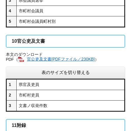
3
県会議員選挙
4
市町村会議員
5
市町村会議員町村別
10
官公吏及文書
本文のダウンロード
PDF（
官公吏及文書[PDFファイル／230KB]
）
表のサイズを切り替える
1
県官及吏員
2
市町村吏員
3
文書ノ収発件数
11
附録