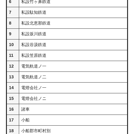
6
私設竹ヶ鼻鉄道
7
私設駄知鉄道
8
私設北恵那鉄道
9
私設坂川鉄道
10
私設谷汲鉄道
11
私設笠原鉄道
12
電気軌道ノ一
13
電気軌道ノ二
14
電燈会社ノ一
15
電燈会社ノニ
16
諸車
17
小船
18
小船郡市町村別