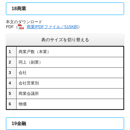
18
商業
本文のダウンロード
PDF（
商業[PDFファイル／515KB]
）
表のサイズを切り替える
1
商業戸数（本業）
2
同上（副業）
3
会社
4
会社営業別
5
商業会議所
6
物価
19
金融