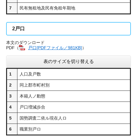
7
民有無租地及民有免租年期地
2
戸口
本文のダウンロード
PDF（
戸口[PDFファイル／981KB]
​）
表のサイズを切り替える
1
人口及戸数
2
同上郡市町村別
3
本籍人ノ動態
4
戸口増減歩合
5
国勢調査二依ル現在人ロ
6
職業別戸ロ