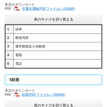
本文のダウンロード
PDF（
交通及運輸​[PDFファイル／424KB]
）
表のサイズを切り替える
1
諸車
2
郵便局所
3
通常郵便及小包郵便
4
電報
5
電話
6
財産
本文のダウンロード
PDF（
財産[PDFファイル／294KB]
​）
表のサイズを切り替える