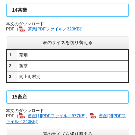
14
茶業
本文のダウンロード
PDF（
茶業[PDFファイル／323KB]
）
表のサイズを切り替える
1
茶畑
2
製茶
3
同上町村別
15
畜産
本文のダウンロード
PDF（
畜産[1][PDFファイル／977KB]
、
畜産[2][PDFフ
ァイル／240KB]
）
表のサイズを切り替える