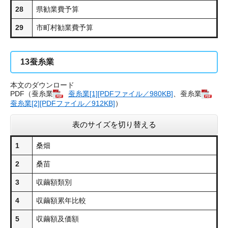
28
県勧業費予算
29
市町村勧業費予算
13
蚕糸業
本文のダウンロード
PDF（蚕糸業​
蚕糸業[1][PDFファイル／980KB]
、蚕糸業​
蚕糸業[2][PDFファイル／912KB]
）
表のサイズを切り替える
1
桑畑
2
桑苗
3
収繭額類別
4
収繭額累年比較
5
収繭額及価額