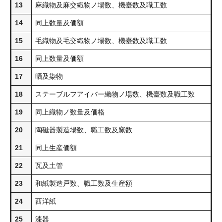
13
麻織物及麻交織物ノ場数、機臺数及職工数
14
同上数量及価額
15
毛織物及毛交織物ノ場数、機臺数及職工数
16
同上数量及価額
17
晒及染物
18
ステーブルフアイバー織物ノ場数、機臺数及職工数
19
同上織物ノ数量及価格
20
陶磁器製造場数、職工数及窯数
21
同上生産価額
22
瓦及土管
23
和紙製造戸数、職工数及生産額
24
西洋紙
25
漆器