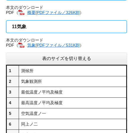
本文のダウンロード
PDF（
概要[PDFファイル／326KB]
​）
11
気象
本文のダウンロード
PDF（
気象[PDFファイル／531KB]
​）
表のサイズを切り替える
1
測候所
2
気象観測所
3
最低温度ノ平均及極度
4
最高温度ノ平均及極度
5
空気温度ノ一
6
同上ノ二