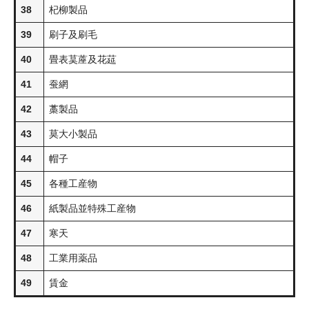
38
杞柳製品
39
刷子及刷毛
40
畳表茣蓙及花莚
41
蚕網
42
藁製品
43
莫大小製品
44
帽子
45
各種工産物
46
紙製品並特殊工産物
47
寒天
48
工業用薬品
49
賃金