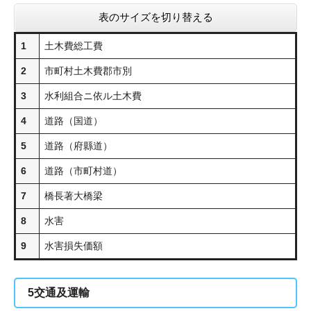
表のサイズを切り替える
1
土木費総工費
2
市町村土木費郡市別
3
水利組合ニ依ル土木費
4
道路（国道）
5
道路（府縣道）
6
道路（市町村道）
7
橋長著大橋梁
8
水害
9
水害損失価額
5
交通及運輸