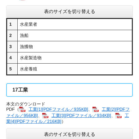
表のサイズを切り替える
1
水産業者
2
漁船
3
漁獲物
4
水産製造物
5
水産養殖
17
工業
本文のダウンロード
PDF（
工業[1][PDFファイル／935KB]
、
工業[2][PDFフ
ァイル／956KB]
、
工業[3][PDFファイル／934KB]
、
工
業[4][PDFファイル／216KB]
）
表のサイズを切り替える