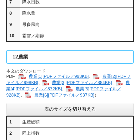
7
降水日数
8
降水量
9
最多風向
10
霜雪ノ期節
12
農業
本文のダウンロード
PDF（
農業​[1][PDFファイル／993KB]
、
農業​[2][PDFフ
ァイル／998KB]
、
農業​[3][PDFファイル／884KB]
、
農
業​[4][PDFファイル／872KB]
、
農業​[5][PDFファイル／
928KB]
、
農業​[6][PDFファイル／937KB]
）
表のサイズを切り替える
1
生産総額
2
同上指数