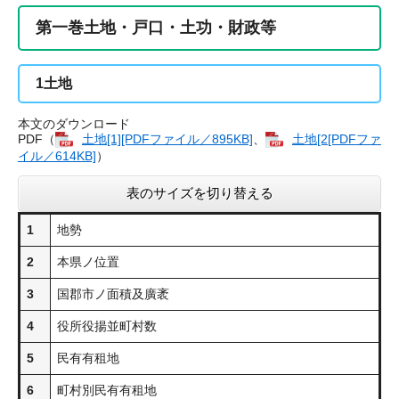
第一巻土地・戸口・土功・財政等
1
土地
本文のダウンロード
PDF（
土地​[1][PDFファイル／895KB]
、
土地​[2[PDFファ
イル／614KB]
）
表のサイズを切り替える
1
地勢
2
本県ノ位置
3
国郡市ノ面積及廣袤
4
役所役揚並町村数
5
民有有租地
6
町村別民有有租地