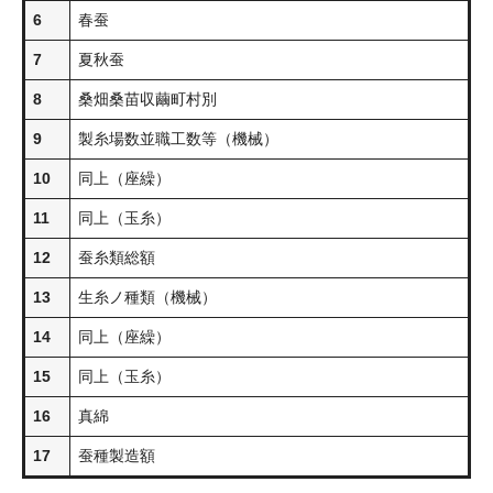
6
春蚕
7
夏秋蚕
8
桑畑桑苗収繭町村別
9
製糸場数並職工数等（機械）
10
同上（座繰）
11
同上（玉糸）
12
蚕糸類総額
13
生糸ノ種類（機械）
14
同上（座繰）
15
同上（玉糸）
16
真綿
17
蚕種製造額