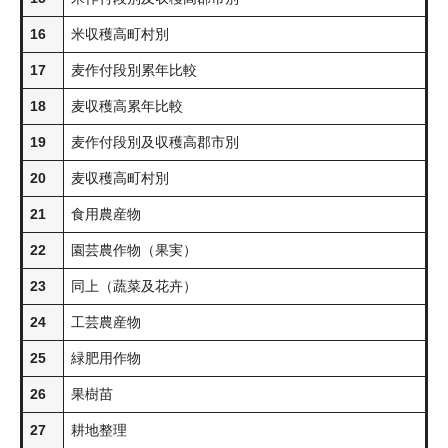
16
米収穫高町村別
17
麦作付段別累年比較
18
麦収穫高累年比較
19
麦作付段別及収穫高郡市別
20
麦収穫高町村別
21
食用農産物
22
園芸農作物（果実）
23
同上（蔬菜及花卉）
24
工芸農産物
25
緑肥用作物
26
果樹苗
27
耕地整理