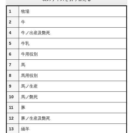
1
牧場
2
牛
4
牛ノ出産及斃死
5
牛乳
6
牛用役別
7
馬
8
馬用役別
9
馬ノ生産
10
馬ノ斃死
11
豚
12
豚ノ生産及斃死
13
緬羊