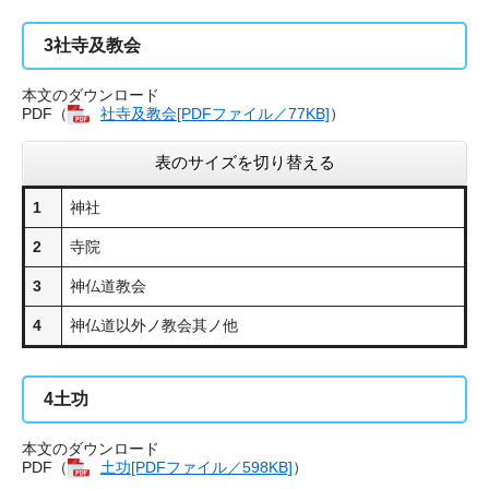
3
社寺及教会
本文のダウンロード
PDF（
社寺及教会[PDFファイル／77KB]
​）
表のサイズを切り替える
1
神社
2
寺院
3
神仏道教会
4
神仏道以外ノ教会其ノ他
4
土功
本文のダウンロード
PDF（
土功​[PDFファイル／598KB]
）