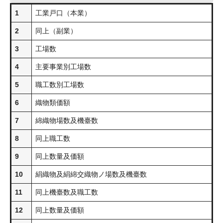
1
工業戸口（本業）
2
同上（副業）
3
工場数
4
主要事業別工場数
5
職工数別工場数
6
織物類価額
7
綿織物場数及機臺数
8
同上職工数
9
同上数量及価額
10
絹織物及絹綿交織物ノ場数及機臺数
11
同上機臺数及職工数
12
同上数量及価額