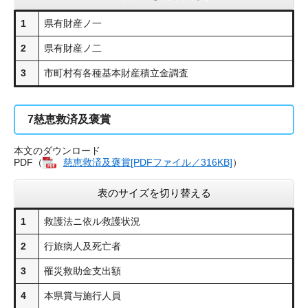
1
県有財産ノ一
2
県有財産ノ二
3
市町村有各種基本財産積立金調査
7
慈恵救済及褒賞
本文のダウンロード
PDF（
慈恵救済及褒賞[PDFファイル／316KB]
​）
表のサイズを切り替える
1
救護法ニ依ル救護状況
2
行旅病人及死亡者
3
罹災救助金支出額
4
本県賞与施行人員