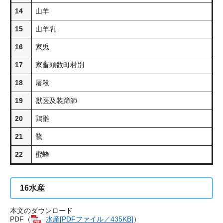
14
山羊
15
山羊乳
16
家兎
17
家畜頭数町村別
18
屠殺
19
獣医及装蹄師
20
鶏雛
21
鶩
22
蜜蜂
16
水産
本文のダウンロード
PDF（
水産[PDFファイル／435KB]
）