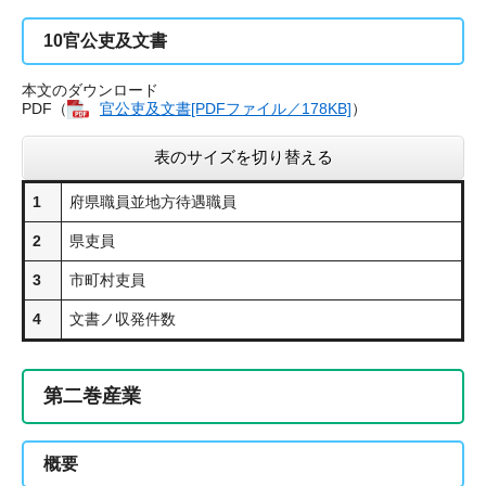
10
官公吏及文書
本文のダウンロード
PDF（
官公吏及文書[PDFファイル／178KB]
​）
表のサイズを切り替える
1
府県職員並地方待遇職員
2
県吏員
3
市町村吏員
4
文書ノ収発件数
第二巻産業
概要