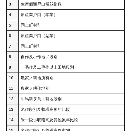
3
生産価額戸口當並指数
4
原産業戸口（本業）
5
同上町村別
6
原産業戸口（副業）
7
同上町村別
8
自作及小作地ノ段別
9
一毛作及二毛作以上田地段別
10
農家ノ耕地所有別
11
農家ノ耕作地別
12
牛馬耕ヲ為ス耕地段別
13
米作段別及収穫高累年比較
14
米一段歩収穫高及其他累年比較
15
米作付段別及収穫高郡市別