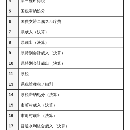
4
第三種所得税
5
国税滞納処分
6
国費支辨ニ属スル庁費
7
県歳入（決算）
8
県歳出（決算）
9
県特別会計歳入（決算）
10
県特別会計歳出（決算）
11
県税
13
県税雑種税ノ細別
14
県税滞納処分（決算）
15
市町村歳入（決算）
16
市町村歳出（決算）
17
普通水利組合歳入（決算）