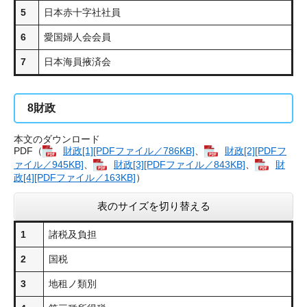
5
日本赤十字社社員
6
愛国婦人会会員
7
日本海員掖済会
8
財政
本文のダウンロード
PDF（
財政​[1][PDFファイル／786KB]
、
財政​[2][PDFフ
ァイル／945KB]
、
財政​[3][PDFファイル／843KB]
、
財
政​[4][PDFファイル／163KB]
）
表のサイズを切り替える
1
諸税及負担
2
国税
3
地租ノ類別