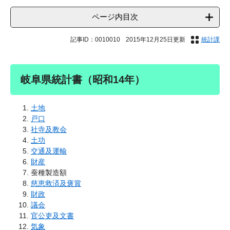
ページ内目次
記事ID：0010010
2015年12月25日更新
統計課
岐阜県統計書（昭和14年）
土地
戸口
社寺及教会
土功
交通及運輸
財産
蚕種製造額
慈恵救済及褒賞
財政
議会
官公吏及文書
気象