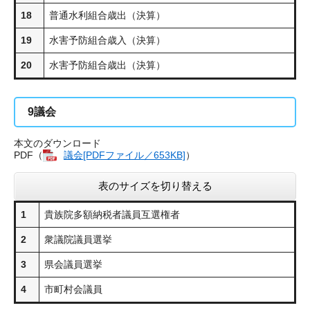
18
普通水利組合歳出（決算）
19
水害予防組合歳入（決算）
20
水害予防組合歳出（決算）
9
議会
本文のダウンロード
PDF（
議会[PDFファイル／653KB]
​）
表のサイズを切り替える
1
貴族院多額納税者議員互選権者
2
衆議院議員選挙
3
県会議員選挙
4
市町村会議員