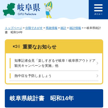
ペ
メ
このページの本文へ
ー
ニ
メ
ジ
ュ
ニ
の
ー
ュ
先
を
ー
頭
飛
トップページ
>
分類でさがす
>
県政情報
>
統計
>
統計情報
>
>
岐阜県統計
書 昭和14年
で
ば
す
し
。
て
重要なお知らせ
本
文
へ
知事記者会見「楽しすぎるぞ岐阜！岐阜県アウトドア
観光キャンペーンを実施」他
熱中症を予防しましょう
本
文
岐阜県統計書 昭和14年