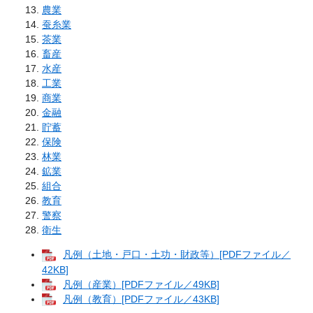
農業
蚕糸業
茶業
畜産
水産
工業
商業
金融
貯蓄
保険
林業
鉱業
組合
教育
警察
衛生
凡例（土地・戸口・土功・財政等）[PDFファイル／
42KB]
凡例（産業）[PDFファイル／49KB]
凡例（教育）[PDFファイル／43KB]