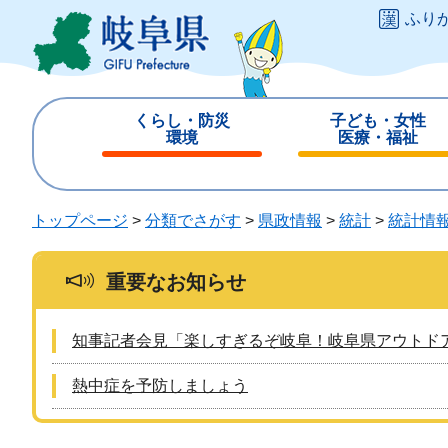
ペ
メ
ふり
ー
ニ
ジ
ュ
の
ー
先
を
くらし・防災
子ども・女性
頭
飛
環境
医療・福祉
で
ば
閉
閉
す
し
じ
じ
。
て
る
る
トップページ
>
分類でさがす
>
県政情報
>
統計
>
統計情
本
文
へ
重要なお知らせ
知事記者会見「楽しすぎるぞ岐阜！岐阜県アウトド
熱中症を予防しましょう