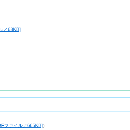
／68KB]
[PDFファイル／665KB]
）