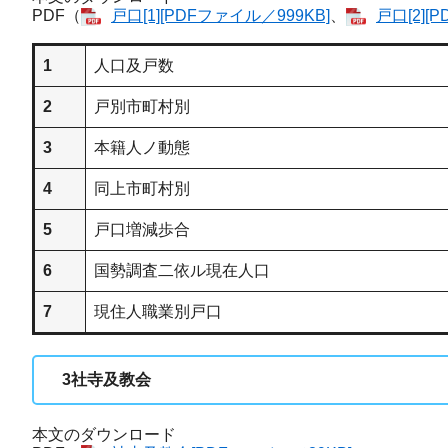
PDF（
戸口​[1][PDFファイル／999KB]
、
戸口​[2]
1
人口及戸数
2
戸別市町村別
3
本籍人ノ動態
4
同上市町村別
5
戸口増減歩合
6
国勢調査二依ル現在人口
7
現住人職業別戸口
3
社寺及教会
本文のダウンロード