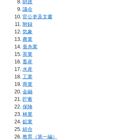
財政
議会
官公吏及文書
附録
気象
農業
蚕糸業
茶業
畜産
水産
工業
商業
金融
貯蓄
保険
林業
鉱業
組合
教育（第一編）