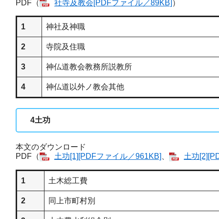
PDF（
社寺及教会[PDFファイル／89KB]
​）
1
神社及神職
2
寺院及住職
3
神仏道教会教務所説教所
4
神仏道以外ノ教会其他
4
土功
本文のダウンロード
PDF（
土功​[1][PDFファイル／961KB]
、
土功​[2]
1
土木総工費
2
同上市町村別