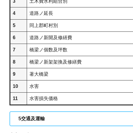
3
土木費水利組合別
4
道路ノ延長
5
同上郡町村別
6
道路ノ新開及修繕費
7
橋梁ノ個数及坪数
8
橋梁ノ新架架換及修繕費
9
著大橋梁
10
水害
11
水害損失価格
5
交通及運輸