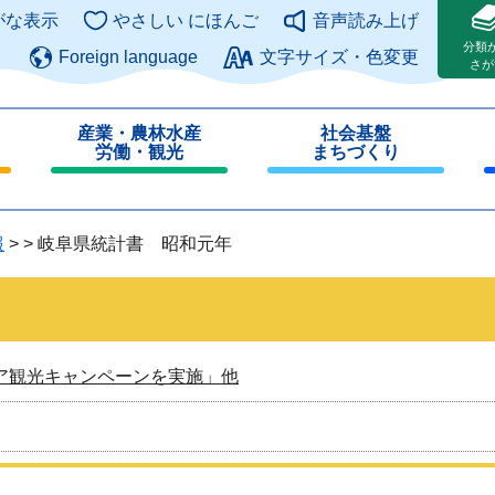
このページの本文へ
がな表示
やさしい にほんご
音声読み上げ
分類
Foreign language
文字サイズ・色変更
さが
産業・農林水産
社会基盤
労働・観光
まちづくり
閉
閉
じ
じ
る
る
報
>
>
岐阜県統計書 昭和元年
ア観光キャンペーンを実施」他