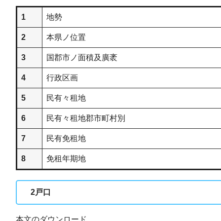
1
地勢
2
本県ノ位置
3
国郡市ノ面積及廣袤
4
行政区画
5
民有々租地
6
民有々租地郡市町村別
7
民有免租地
8
免租年期地
2
戸口
本文のダウンロード