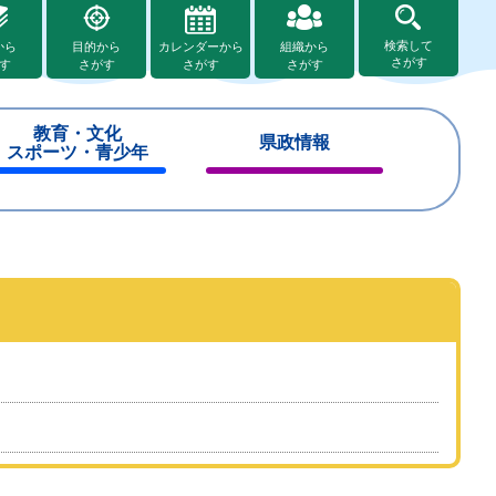
検索して
から
目的から
カレンダーから
組織から
さがす
す
さがす
さがす
さがす
教育・文化
県政情報
スポーツ・青少年
閉
閉
じ
じ
る
る