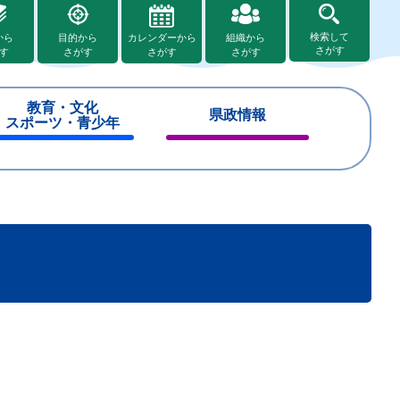
検索して
から
目的から
カレンダーから
組織から
さがす
す
さがす
さがす
さがす
教育・文化
県政情報
スポーツ・青少年
閉
閉
じ
じ
る
る