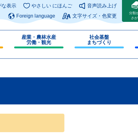
このページの本文へ
がな表示
やさしい にほんご
音声読み上げ
分類
Foreign language
文字サイズ・色変更
さが
産業・農林水産
社会基盤
労働・観光
まちづくり
閉
閉
じ
じ
る
る