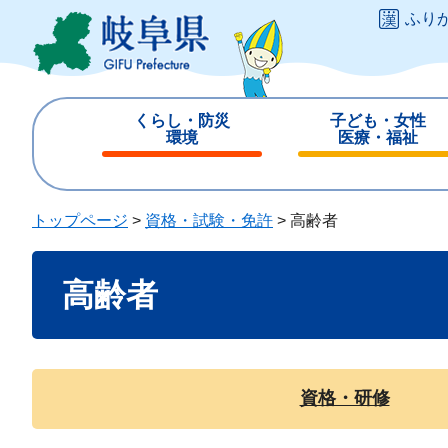
ペ
メ
ふり
ー
ニ
ジ
ュ
の
ー
先
を
くらし・防災
子ども・女性
頭
飛
環境
医療・福祉
で
ば
閉
閉
す
し
じ
じ
。
て
る
る
トップページ
>
資格・試験・免許
>
高齢者
本
文
本
へ
高齢者
文
資格・研修