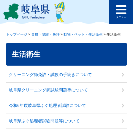
ペ
メ
このページの本文へ
ー
ニ
メ
ジ
ュ
ニ
の
ー
ュ
先
を
ー
頭
飛
トップページ
>
資格・試験・免許
>
動物・ペット・生活衛生
>
生活衛生
で
ば
本
す
し
文
生活衛生
。
て
本
文
へ
クリーニング師免許・試験の手続きについて
岐阜県クリーニング師試験問題等について
令和6年度岐阜県ふぐ処理者試験について
岐阜県ふぐ処理者試験問題等について