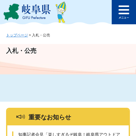
ペ
メ
このページの本文へ
ー
ニ
メ
ジ
ュ
ニ
の
ー
ュ
先
を
ー
頭
飛
トップページ
>
入札・公売
で
ば
す
し
入札・公売
。
て
本
文
へ
重要なお知らせ
知事記者会見「楽しすぎるぞ岐阜！岐阜県アウトドア