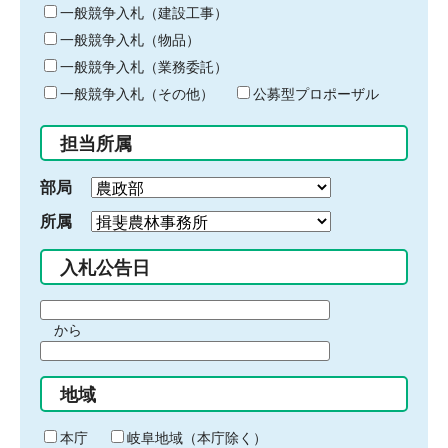
キ
一般競争入札（建設工事）
ー
一般競争入札（物品）
ワ
一般競争入札（業務委託）
ー
ド
一般競争入札（その他）
公募型プロポーザル
を
入
担当所属
力
部局
所属
入札公告日
期
から
間
期
の
間
始
地域
の
ま
終
り
わ
本庁
岐阜地域（本庁除く）