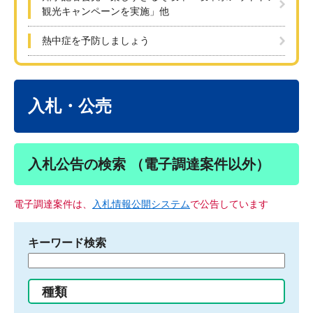
観光キャンペーンを実施」他
熱中症を予防しましょう
本
文
入札・公売
入札公告の検索 （電子調達案件以外）
電子調達案件は、
入札情報公開システム
で公告しています
キーワード検索
検
索
す
種類
る