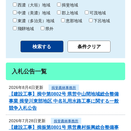
り
西濃（大垣）地域
揖斐地域
中濃（美濃）地域
郡上地域
可茂地域
東濃（多治見）地域
恵那地域
下呂地域
飛騨地域
県外
入札公告一覧
2026年8月4日更新
揖斐農林事務所
【建設工事】揖中第0802号 県営中山間地域総合整備
事業 揖斐川東部地区 中名礼用水路工事に関する一般
競争入札公告
2026年7月28日更新
揖斐農林事務所
【建設工事】揖振第0801号 県営農村振興総合整備事